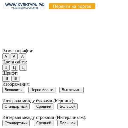
Продолжая пользоваться этим сайтом, вы соглашаетесь на
использование cookie и обработку данных в соответствии с
Политикой сайта в области обработки и защиты
персональных данных
. Обратите внимание, что в случае, если
использование сайтом файлов cookie отключено, некоторые
возможности сайта могут быть отображены некорректно.
Согласен
Размер шрифта:
А
А
А
Цвета сайта:
Ц
Ц
Ц
Шрифт:
Ш
Ш
Изображения:
Включить
Черно-белые
Выключить
Интервал между буквами (Кернинг):
Стандартный
Средний
Большой
Интервал между строками (Интерлиньяж):
Стандартный
Средний
Большой