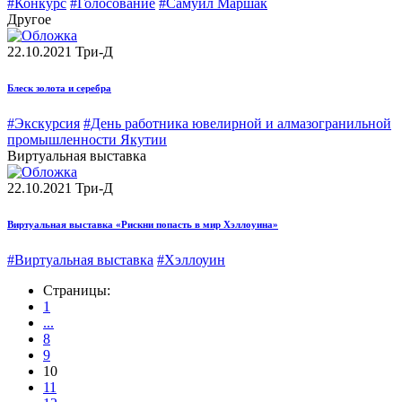
#Конкурс
#Голосование
#Самуил Маршак
Другое
22.10.2021
Три-Д
Блеск золота и серебра
#Экскурсия
#День работника ювелирной и алмазогранильной
промышленности Якутии
Виртуальная выставка
22.10.2021
Три-Д
Виртуальная выставка «Рискни попасть в мир Хэллоуина»
#Виртуальная выставка
#Хэллоуин
Страницы:
1
...
8
9
10
11