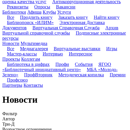
оценка качества услуг
Антикоррупционная деятельность
Реквизиты
Опросы
Вакансии
Библиотеки
Афиша
Клубы
Услуги
Все
Продлить книгу
Заказать книгу
Найти книгу
Библиопоиск «ИЛИМ»
Электронная Доставка
Документов
Виртуальная Справочная Служба
Архив
Виртуальной справочной службы
Подписные электронные
ресурсы
Новости
Мультимедиа
Все
Медиагалерея
Виртуальные выставки
Игры
Мастер-классы
Интервью
Интересное
Проекты
Коллегам
Библиотека в цифрах
Профи
События
ЯГОО
«Библиотечный инициативный центр»
МБА «Молодо-
Зелено»
ПрофВторник
Методическая копилка
Премии
Профсоюз
Партнеры
Контакты
Новости
Фильтр
Автор
Три-Д
Возрастное ограничение