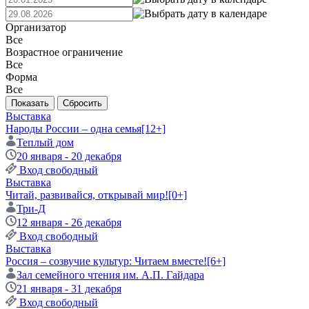
Организатор
Все
Возрастное ограничение
Все
Форма
Все
Выставка
Народы России – одна семья
[12+]
Теплый дом
20 января - 20 декабря
Вход свободный
Выставка
Читай, развивайся, открывай мир!
[0+]
Три-Д
12 января - 26 декабря
Вход свободный
Выставка
Россия – созвучие культур: Читаем вместе!
[6+]
Зал семейного чтения им. А.П. Гайдара
21 января - 31 декабря
Вход свободный