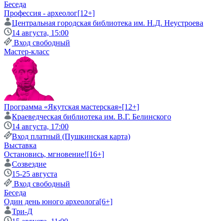
Беседа
Профессия - археолог
[12+]
Центральная городская библиотека им. Н.Д. Неустроева
14 августа, 15:00
Вход свободный
Мастер-класс
Программа «Якутская мастерская»
[12+]
Краеведческая библиотека им. В.Г. Белинского
14 августа, 17:00
Вход платный (Пушкинская карта)
Выставка
Остановись, мгновение!
[16+]
Созвездие
15-25 августа
Вход свободный
Беседа
Один день юного археолога
[6+]
Три-Д