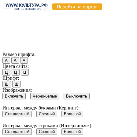
Продолжая пользоваться этим сайтом, вы соглашаетесь на
использование cookie и обработку данных в соответствии с
Политикой сайта в области обработки и защиты
персональных данных
. Обратите внимание, что в случае, если
использование сайтом файлов cookie отключено, некоторые
возможности сайта могут быть отображены некорректно.
Согласен
Размер шрифта:
А
А
А
Цвета сайта:
Ц
Ц
Ц
Шрифт:
Ш
Ш
Изображения:
Включить
Черно-белые
Выключить
Интервал между буквами (Кернинг):
Стандартный
Средний
Большой
Интервал между строками (Интерлиньяж):
Стандартный
Средний
Большой