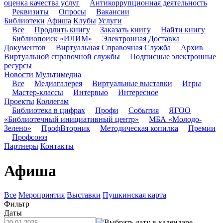
оценка качества услуг
Антикоррупционная деятельность
Реквизиты
Опросы
Вакансии
Библиотеки
Афиша
Клубы
Услуги
Все
Продлить книгу
Заказать книгу
Найти книгу
Библиопоиск «ИЛИМ»
Электронная Доставка
Документов
Виртуальная Справочная Служба
Архив
Виртуальной справочной службы
Подписные электронные
ресурсы
Новости
Мультимедиа
Все
Медиагалерея
Виртуальные выставки
Игры
Мастер-классы
Интервью
Интересное
Проекты
Коллегам
Библиотека в цифрах
Профи
События
ЯГОО
«Библиотечный инициативный центр»
МБА «Молодо-
Зелено»
ПрофВторник
Методическая копилка
Премии
Профсоюз
Партнеры
Контакты
Афиша
Все
Мероприятия
Выставки
Пушкинская карта
Фильтр
Даты