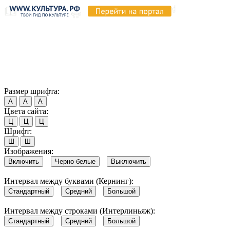
Продолжая пользоваться этим сайтом, вы соглашаетесь на
использование cookie и обработку данных в соответствии с
Политикой сайта в области обработки и защиты
персональных данных
. Обратите внимание, что в случае, если
использование сайтом файлов cookie отключено, некоторые
возможности сайта могут быть отображены некорректно.
Согласен
Размер шрифта:
А
А
А
Цвета сайта:
Ц
Ц
Ц
Шрифт:
Ш
Ш
Изображения:
Включить
Черно-белые
Выключить
Интервал между буквами (Кернинг):
Стандартный
Средний
Большой
Интервал между строками (Интерлиньяж):
Стандартный
Средний
Большой