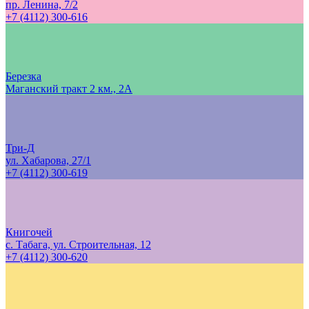
пр. Ленина, 7/2
+7 (4112) 300-616
Березка
Маганский тракт 2 км., 2А
Три-Д
ул. Хабарова, 27/1
+7 (4112) 300-619
Книгочей
с. Табага, ул. Строительная, 12
+7 (4112) 300-620