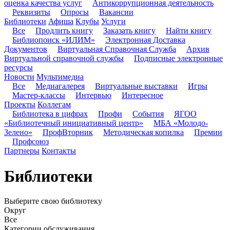
оценка качества услуг
Антикоррупционная деятельность
Реквизиты
Опросы
Вакансии
Библиотеки
Афиша
Клубы
Услуги
Все
Продлить книгу
Заказать книгу
Найти книгу
Библиопоиск «ИЛИМ»
Электронная Доставка
Документов
Виртуальная Справочная Служба
Архив
Виртуальной справочной службы
Подписные электронные
ресурсы
Новости
Мультимедиа
Все
Медиагалерея
Виртуальные выставки
Игры
Мастер-классы
Интервью
Интересное
Проекты
Коллегам
Библиотека в цифрах
Профи
События
ЯГОО
«Библиотечный инициативный центр»
МБА «Молодо-
Зелено»
ПрофВторник
Методическая копилка
Премии
Профсоюз
Партнеры
Контакты
Библиотеки
Выберите свою библиотеку
Округ
Все
Категории обслуживания