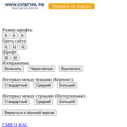
Продолжая пользоваться этим сайтом, вы соглашаетесь на испо
Обратите внимание, что в случае, если использование сайтом 
Согласен
Размер шрифта:
А
А
А
Цвета сайта:
Ц
Ц
Ц
Шрифт:
Ш
Ш
Изображения:
Включить
Черно-белые
Выключить
Интервал между буквами (Кернинг):
Стандартный
Средний
Большой
Интервал между строками (Интерлиньяж):
Стандартный
Средний
Большой
Вернуться к обычной версии
СМИ О НАС