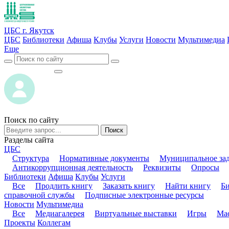
ЦБС г. Якутск
ЦБС
Библиотеки
Афиша
Клубы
Услуги
Новости
Мультимедиа
Еще
ВОЙТИ
ВОЙТИ
Поиск по сайту
Поиск
Разделы сайта
ЦБС
Структура
Нормативные документы
Муниципальное за
Антикоррупционная деятельность
Реквизиты
Опросы
Библиотеки
Афиша
Клубы
Услуги
Все
Продлить книгу
Заказать книгу
Найти книгу
Б
справочной службы
Подписные электронные ресурсы
Новости
Мультимедиа
Все
Медиагалерея
Виртуальные выставки
Игры
Мас
Проекты
Коллегам