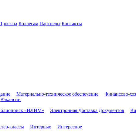
Проекты
Коллегам
Партнеры
Контакты
дание
Материально-техническое обеспечение
Финансово-хоз
Вакансии
иблиопоиск «ИЛИМ»
Электронная Доставка Документов
Ви
тер-классы
Интервью
Интересное