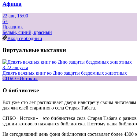
Афиша
22 авг, 15:00
6+
Праздник
Белый, синий, красный
Вход свободный
Виртуальные выставки
8-22 августа
Девять важных книг ко Дню защиты бездомных животных
СПБО «Истоки»
О библиотеке
Вот уже сто лет распахивает двери навстречу своим читателя
для жителей старинного села Старая Табага.
СПБО «Истоки» - это библиотека села Старая Табага с разно
здании которого находится библиотека. Поэтому наша библиоте
На сегодняшний день фонд библиотеки составляет более 4300 