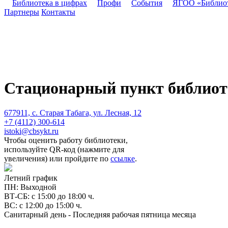
Библиотека в цифрах
Профи
События
ЯГОО «Библио
Партнеры
Контакты
Стационарный пункт библиот
677911, с. Старая Табага, ул. Лесная, 12
+7 (4112) 300-614
istoki@cbsykt.ru
Чтобы оценить работу библиотеки,
используйте QR-код (нажмите для
увеличения) или пройдите по
ссылке
.
Летний график
ПН: Выходной
ВТ-СБ: c 15:00 до 18:00 ч.
ВС: c 12:00 до 15:00 ч.
Санитарный день - Последняя рабочая пятница месяца