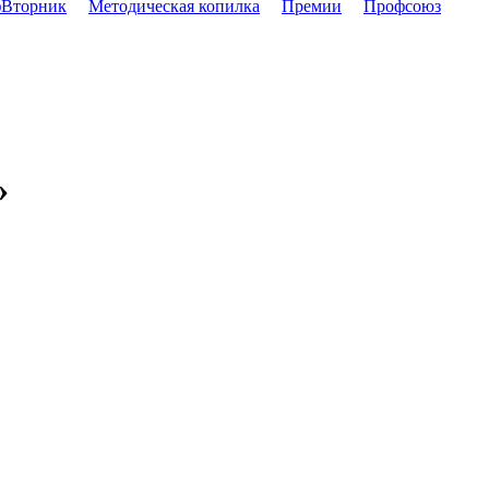
Вторник
Методическая копилка
Премии
Профсоюз
»