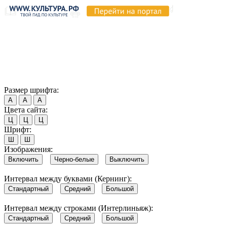
Продолжая пользоваться этим сайтом, вы соглашаетесь на
использование cookie и обработку данных в соответствии с
Политикой сайта в области обработки и защиты
персональных данных
. Обратите внимание, что в случае, если
использование сайтом файлов cookie отключено, некоторые
возможности сайта могут быть отображены некорректно.
Согласен
Размер шрифта:
А
А
А
Цвета сайта:
Ц
Ц
Ц
Шрифт:
Ш
Ш
Изображения:
Включить
Черно-белые
Выключить
Интервал между буквами (Кернинг):
Стандартный
Средний
Большой
Интервал между строками (Интерлиньяж):
Стандартный
Средний
Большой