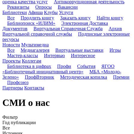
оценка качества услуг
Антикоррупционная деятельность
Реквизиты
Опросы
Вакансии
Библиотеки
Афиша
Клубы
Услуги
Все
Продлить книгу
Заказать книгу
Найти книгу
Библиопоиск «ИЛИМ»
Электронная Доставка
Документов
Виртуальная Справочная Служба
Архив
Виртуальной справочной службы
Подписные электронные
ресурсы
Новости
Мультимедиа
Все
Медиагалерея
Виртуальные выставки
Игры
Мастер-классы
Интервью
Интересное
Проекты
Коллегам
Библиотека в цифрах
Профи
События
ЯГОО
«Библиотечный инициативный центр»
МБА «Молодо-
Зелено»
ПрофВторник
Методическая копилка
Премии
Профсоюз
Партнеры
Контакты
СМИ о нас
Фильтр
Год публикации
Все
Источник