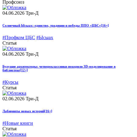
Профсоюз
04.06.2026
Три-Д
Солнечный Ысыах: единство, традиции и победы ППО «ЦБС»
[16+]
#Профком ЦБС
#Ысыах
Статья
04.06.2026
Три-Д
Будущие архитекторы: четвероклассники покорили 3D-моделирование в
библиотеке
[12+]
#Курсы
Статья
02.06.2026
Три-Д
Лабиринты новых историй
[16+]
#Новые книги
Статья