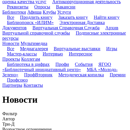
оценка качества услуг
Антикоррупционная деятельность
Реквизиты
Опросы
Вакансии
Библиотеки
Афиша
Клубы
Услуги
Все
Продлить книгу
Заказать книгу
Найти книгу
Библиопоиск «ИЛИМ»
Электронная Доставка
Документов
Виртуальная Справочная Служба
Архив
Виртуальной справочной службы
Подписные электронные
ресурсы
Новости
Мультимедиа
Все
Медиагалерея
Виртуальные выставки
Игры
Мастер-классы
Интервью
Интересное
Проекты
Коллегам
Библиотека в цифрах
Профи
События
ЯГОО
«Библиотечный инициативный центр»
МБА «Молодо-
Зелено»
ПрофВторник
Методическая копилка
Премии
Профсоюз
Партнеры
Контакты
Новости
Фильтр
Автор
Три-Д
Возрастное ограничение