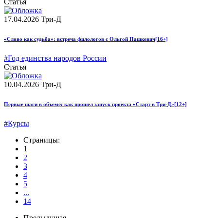
Статья
17.04.2026
Три-Д
«Слово как судьба»: встреча филологов с Ольгой Пашкевич
[16+]
#Год единства народов России
Статья
10.04.2026
Три-Д
Первые шаги в объеме: как прошел запуск проекта «Старт в Три-Д»
[12+]
#Курсы
Страницы:
1
2
3
4
5
...
14
Предыдущая