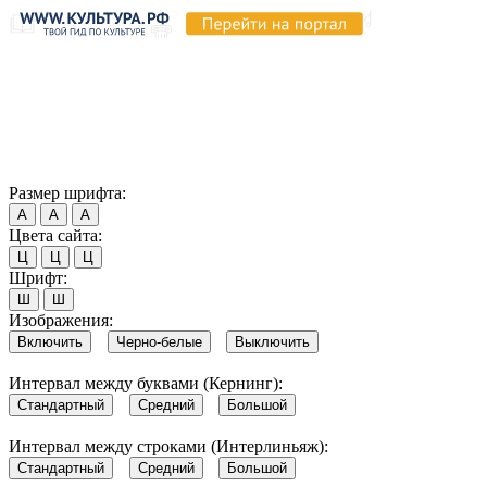
Продолжая пользоваться этим сайтом, вы соглашаетесь на
использование cookie и обработку данных в соответствии с
Политикой сайта в области обработки и защиты
персональных данных
. Обратите внимание, что в случае, если
использование сайтом файлов cookie отключено, некоторые
возможности сайта могут быть отображены некорректно.
Согласен
Размер шрифта:
А
А
А
Цвета сайта:
Ц
Ц
Ц
Шрифт:
Ш
Ш
Изображения:
Включить
Черно-белые
Выключить
Интервал между буквами (Кернинг):
Стандартный
Средний
Большой
Интервал между строками (Интерлиньяж):
Стандартный
Средний
Большой