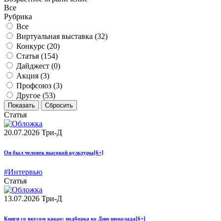
Все
Рубрика
Все
Виртуальная выставка (
32
)
Конкурс (
20
)
Статья (
154
)
Дайджест (
0
)
Акция (
3
)
Профсоюз (
3
)
Другое (
53
)
Статья
20.07.2026
Три-Д
Он был человек высокой культуры
[6+]
#Интервью
Статья
13.07.2026
Три-Д
Книги со вкусом какао: подборка ко Дню шоколада
[6+]