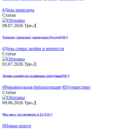
#День шоколада
Статья
08.07.2026
Три-Д
Таптааҥ, таптатыҥ, тапталлаах буолуҥ
[16+]
#День семьи любви и верности
Статья
03.07.2026
Три-Д
Летние маршруты и книжные попутчики
[16+]
#Рекомендация библиотекаря
#Путешествие
Статья
09.06.2026
Три-Д
Чек-лист: что почитать в 12+
[12+]
#Новые книги