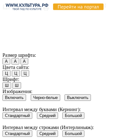
Продолжая пользоваться этим сайтом, вы соглашаетесь на
использование cookie и обработку данных в соответствии с
Политикой сайта в области обработки и защиты
персональных данных
. Обратите внимание, что в случае, если
использование сайтом файлов cookie отключено, некоторые
возможности сайта могут быть отображены некорректно.
Согласен
Размер шрифта:
А
А
А
Цвета сайта:
Ц
Ц
Ц
Шрифт:
Ш
Ш
Изображения:
Включить
Черно-белые
Выключить
Интервал между буквами (Кернинг):
Стандартный
Средний
Большой
Интервал между строками (Интерлиньяж):
Стандартный
Средний
Большой