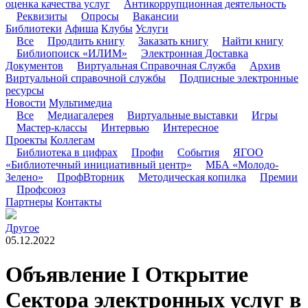
оценка качества услуг
Антикоррупционная деятельность
Реквизиты
Опросы
Вакансии
Библиотеки
Афиша
Клубы
Услуги
Все
Продлить книгу
Заказать книгу
Найти книгу
Библиопоиск «ИЛИМ»
Электронная Доставка
Документов
Виртуальная Справочная Служба
Архив
Виртуальной справочной службы
Подписные электронные
ресурсы
Новости
Мультимедиа
Все
Медиагалерея
Виртуальные выставки
Игры
Мастер-классы
Интервью
Интересное
Проекты
Коллегам
Библиотека в цифрах
Профи
События
ЯГОО
«Библиотечный инициативный центр»
МБА «Молодо-
Зелено»
ПрофВторник
Методическая копилка
Премии
Профсоюз
Партнеры
Контакты
Другое
05.12.2022
Объявление I Открытие
Сектора электронных услуг в