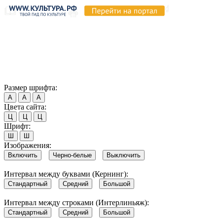
Продолжая пользоваться этим сайтом, вы соглашаетесь на
использование cookie и обработку данных в соответствии с
Политикой сайта в области обработки и защиты
персональных данных
. Обратите внимание, что в случае, если
использование сайтом файлов cookie отключено, некоторые
возможности сайта могут быть отображены некорректно.
Согласен
Размер шрифта:
А
А
А
Цвета сайта:
Ц
Ц
Ц
Шрифт:
Ш
Ш
Изображения:
Включить
Черно-белые
Выключить
Интервал между буквами (Кернинг):
Стандартный
Средний
Большой
Интервал между строками (Интерлиньяж):
Стандартный
Средний
Большой