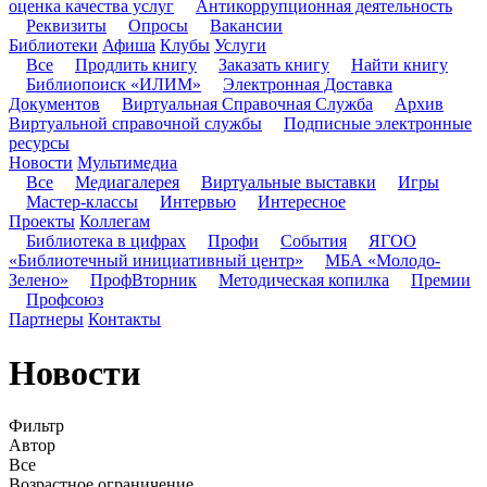
оценка качества услуг
Антикоррупционная деятельность
Реквизиты
Опросы
Вакансии
Библиотеки
Афиша
Клубы
Услуги
Все
Продлить книгу
Заказать книгу
Найти книгу
Библиопоиск «ИЛИМ»
Электронная Доставка
Документов
Виртуальная Справочная Служба
Архив
Виртуальной справочной службы
Подписные электронные
ресурсы
Новости
Мультимедиа
Все
Медиагалерея
Виртуальные выставки
Игры
Мастер-классы
Интервью
Интересное
Проекты
Коллегам
Библиотека в цифрах
Профи
События
ЯГОО
«Библиотечный инициативный центр»
МБА «Молодо-
Зелено»
ПрофВторник
Методическая копилка
Премии
Профсоюз
Партнеры
Контакты
Новости
Фильтр
Автор
Все
Возрастное ограничение