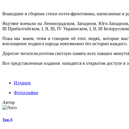
Вошедшие в сборник стихи поэта-фронтовика, написанные в р
Якутяне воевали на Ленинградском, Западном, Юго-Западном,
III Прибалтийском, I, II, III, IV Украинском, I, II, III Белор
Пока мы знаем, чтим и говорим об этих людях, которые выст
воплощение подвига народа невозможно без истории каждого. Э
Дорогие читатели,почтим светлую память всех павших минуто
Все представленные издания находятся в открытом доступе в 
Издания
Фотография
Автор
Три-Д