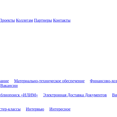
Проекты
Коллегам
Партнеры
Контакты
дание
Материально-техническое обеспечение
Финансово-хоз
Вакансии
иблиопоиск «ИЛИМ»
Электронная Доставка Документов
Ви
тер-классы
Интервью
Интересное