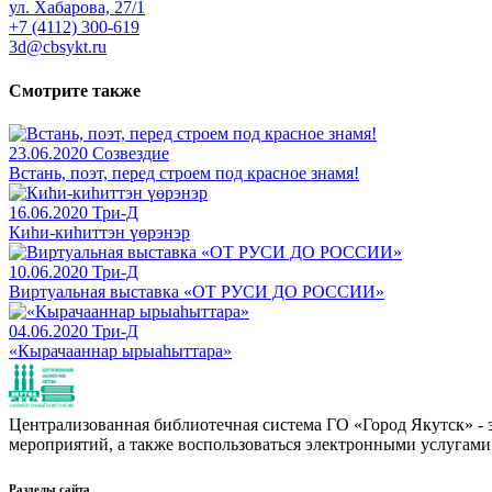
ул. Хабарова, 27/1
+7 (4112) 300-619
3d@cbsykt.ru
Смотрите также
23.06.2020
Созвездие
Встань, поэт, перед строем под красное знамя!
16.06.2020
Три-Д
Киһи-киһиттэн үөрэнэр
10.06.2020
Три-Д
Виртуальная выставка «ОТ РУСИ ДО РОССИИ»
04.06.2020
Три-Д
«Кырачааннар ырыаһыттара»
Централизованная библиотечная система ГО «Город Якутск» - эт
мероприятий, а также воспользоваться электронными услугами
Разделы сайта