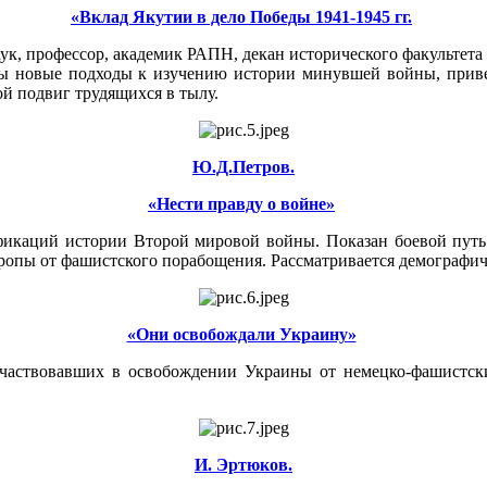
«Вклад Якутии в дело Победы 1941-1945 гг.
к, профессор, академик РАПН, декан исторического факультет
ы новые подходы к изучению истории минувшей войны, приве
ой подвиг трудящихся в тылу.
Ю.Д.Петров.
«Нести правду о войне»
ификаций истории Второй мировой войны. Показан боевой пут
пы от фашистского порабощения. Рассматривается демографиче
«Они освобождали Украину»
участвовавших в освобождении Украины от немецко-фашистски
И. Эртюков.