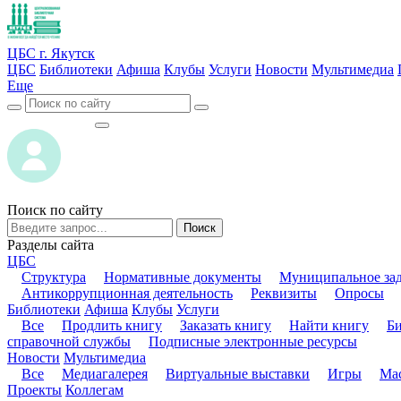
ЦБС г. Якутск
ЦБС
Библиотеки
Афиша
Клубы
Услуги
Новости
Мультимедиа
Еще
ВОЙТИ
ВОЙТИ
Поиск по сайту
Поиск
Разделы сайта
ЦБС
Структура
Нормативные документы
Муниципальное за
Антикоррупционная деятельность
Реквизиты
Опросы
Библиотеки
Афиша
Клубы
Услуги
Все
Продлить книгу
Заказать книгу
Найти книгу
Б
справочной службы
Подписные электронные ресурсы
Новости
Мультимедиа
Все
Медиагалерея
Виртуальные выставки
Игры
Мас
Проекты
Коллегам