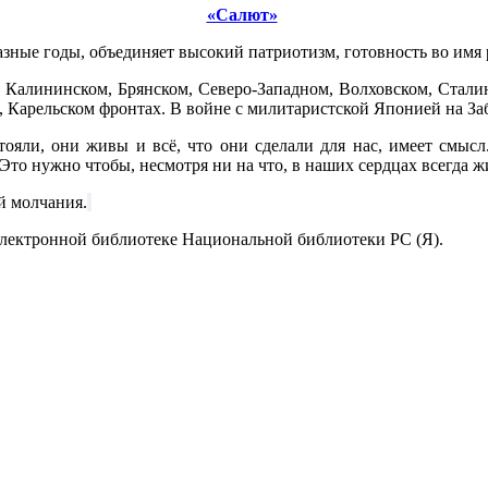
«Салют»
азные годы, объединяет высокий патриотизм, готовность во им
 Калининском, Брянском, Северо-Западном, Волховском, Сталин
усском, Карельском фронтах. В войне с милитаристской Японией на 
ояли, они живы и всё, что они сделали для нас, имеет смысл
то нужно чтобы, несмотря ни на что, в наших сердцах всегда ж
й молчания.
электронной библиотеке Национальной библиотеки РС (Я).