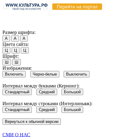
Продолжая пользоваться этим сайтом, вы соглашаетесь на испо
Обратите внимание, что в случае, если использование сайтом 
Согласен
Размер шрифта:
А
А
А
Цвета сайта:
Ц
Ц
Ц
Шрифт:
Ш
Ш
Изображения:
Включить
Черно-белые
Выключить
Интервал между буквами (Кернинг):
Стандартный
Средний
Большой
Интервал между строками (Интерлиньяж):
Стандартный
Средний
Большой
Вернуться к обычной версии
СМИ О НАС