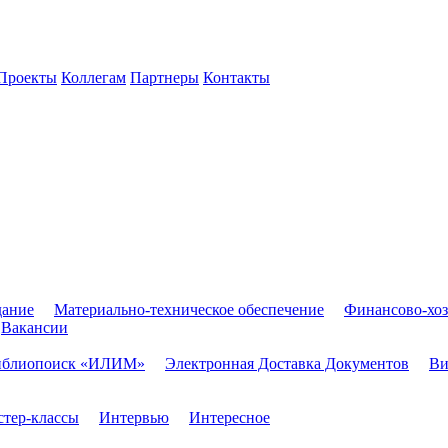
Проекты
Коллегам
Партнеры
Контакты
дание
Материально-техническое обеспечение
Финансово-хоз
Вакансии
иблиопоиск «ИЛИМ»
Электронная Доставка Документов
Ви
тер-классы
Интервью
Интересное