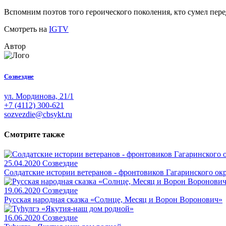
Вспомним поэтов того героического поколения, кто сумел пе
Смотреть на
IGTV
Автор
Созвездие
ул. Мординова, 21/1
+7 (4112) 300-621
sozvezdie@cbsykt.ru
Смотрите также
25.04.2020
Созвездие
Солдатские истории ветеранов - фронтовиков Гагаринского окр
19.06.2020
Созвездие
Русская народная сказка «Солнце, Месяц и Ворон Воронович»
16.06.2020
Созвездие