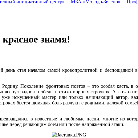
течный инициативный центр»
МБА «Молодо-Зелено»
Проф
д красное знамя!
й день стал началом самой кровопролитной и беспощадной во
дину. Поколение фронтовых поэтов – это особая каста, в ок
выплеснул радость победы в стихотворных строчках. А кто-то п
уже искушенный мастер или только начинающий автор, важн
строках бьется щемящая боль разлуки с родными, далекой семь
превращались в известные и любимые песни, многие из кото
атишье перед решающим боем или после напряженной атаки.