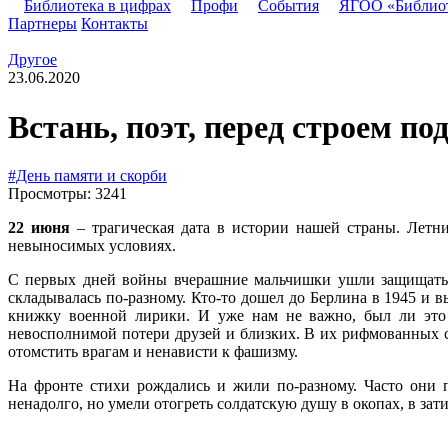
Библиотека в цифрах
Профи
События
ЯГОО «Библио
Партнеры
Контакты
Другое
23.06.2020
Встань, поэт, перед строем по
#День памяти и скорби
Просмотры: 3241
22 июня
– трагическая дата в истории нашей страны. Летни
невыносимых условиях.
С первых дней войны вчерашние мальчишки ушли защищать Ро
складывалась по-разному. Кто-то дошел до Берлина в 1945 и 
книжку военной лирики. И уже нам не важно, был ли это 
невосполнимой потери друзей и близких. В их рифмованных 
отомстить врагам и ненависти к фашизму.
На фронте стихи рождались и жили по-разному. Часто они 
ненадолго, но умели отогреть солдатскую душу в окопах, в з