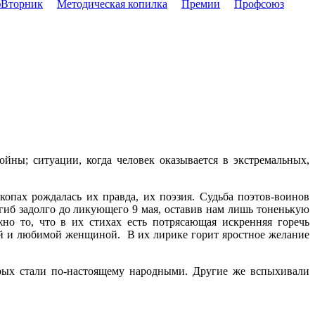
Вторник
Методическая копилка
Премии
Профсоюз
йны; ситуации, когда человек оказывается в экстремальных,
опах рождалась их правда, их поэзия. Судьба поэтов-воинов
огиб задолго до ликующего 9 мая, оставив нам лишь тоненькую
о то, что в их стихах есть потрясающая искренняя горечь
ей и любимой женщиной. В их лирике горит яростное желание
рых стали по-настоящему народными. Другие же вспыхивали