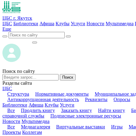
ЦБС г. Якутск
ЦБС
Библиотеки
Афиша
Клубы
Услуги
Новости
Мультимедиа
Еще
ВОЙТИ
ВОЙТИ
Поиск по сайту
Поиск
Разделы сайта
ЦБС
Структура
Нормативные документы
Муниципальное за
Антикоррупционная деятельность
Реквизиты
Опросы
Библиотеки
Афиша
Клубы
Услуги
Все
Продлить книгу
Заказать книгу
Найти книгу
Б
справочной службы
Подписные электронные ресурсы
Новости
Мультимедиа
Все
Медиагалерея
Виртуальные выставки
Игры
Мас
Проекты
Коллегам