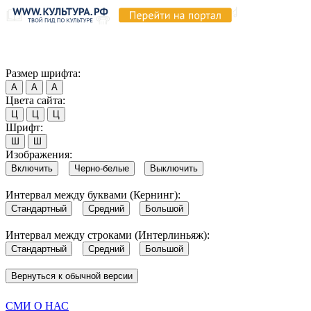
Продолжая пользоваться этим сайтом, вы соглашаетесь на испо
Обратите внимание, что в случае, если использование сайтом 
Согласен
Размер шрифта:
А
А
А
Цвета сайта:
Ц
Ц
Ц
Шрифт:
Ш
Ш
Изображения:
Включить
Черно-белые
Выключить
Интервал между буквами (Кернинг):
Стандартный
Средний
Большой
Интервал между строками (Интерлиньяж):
Стандартный
Средний
Большой
Вернуться к обычной версии
СМИ О НАС