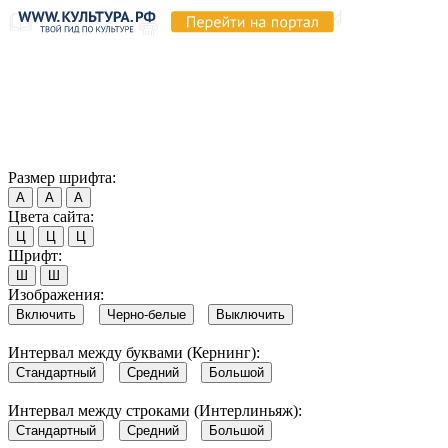
Продолжая пользоваться этим сайтом, вы соглашаетесь на
использование cookie и обработку данных в соответствии с
Политикой сайта в области обработки и защиты
персональных данных
. Обратите внимание, что в случае, если
использование сайтом файлов cookie отключено, некоторые
возможности сайта могут быть отображены некорректно.
Согласен
Размер шрифта:
А
А
А
Цвета сайта:
Ц
Ц
Ц
Шрифт:
Ш
Ш
Изображения:
Включить
Черно-белые
Выключить
Интервал между буквами (Кернинг):
Стандартный
Средний
Большой
Интервал между строками (Интерлиньяж):
Стандартный
Средний
Большой