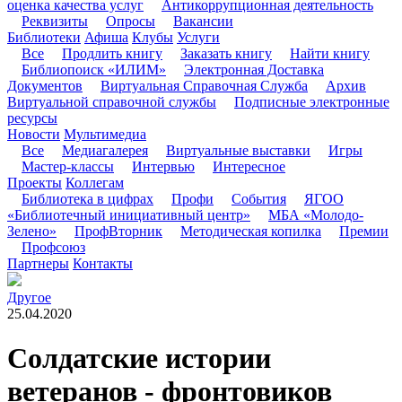
оценка качества услуг
Антикоррупционная деятельность
Реквизиты
Опросы
Вакансии
Библиотеки
Афиша
Клубы
Услуги
Все
Продлить книгу
Заказать книгу
Найти книгу
Библиопоиск «ИЛИМ»
Электронная Доставка
Документов
Виртуальная Справочная Служба
Архив
Виртуальной справочной службы
Подписные электронные
ресурсы
Новости
Мультимедиа
Все
Медиагалерея
Виртуальные выставки
Игры
Мастер-классы
Интервью
Интересное
Проекты
Коллегам
Библиотека в цифрах
Профи
События
ЯГОО
«Библиотечный инициативный центр»
МБА «Молодо-
Зелено»
ПрофВторник
Методическая копилка
Премии
Профсоюз
Партнеры
Контакты
Другое
25.04.2020
Солдатские истории
ветеранов - фронтовиков