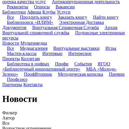
оценка качества услуг
Антикоррупционная деятельность
Реквизиты
Опросы
Вакансии
Библиотеки
Афиша
Клубы
Услуги
Все
Продлить книгу
Заказать книгу
Найти книгу
Библиопоиск «ИЛИМ»
Электронная Доставка
Документов
Виртуальная Справочная Служба
Архив
Виртуальной справочной службы
Подписные электронные
ресурсы
Новости
Мультимедиа
Все
Медиагалерея
Виртуальные выставки
Игры
Мастер-классы
Интервью
Интересное
Проекты
Коллегам
Библиотека в цифрах
Профи
События
ЯГОО
«Библиотечный инициативный центр»
МБА «Молодо-
Зелено»
ПрофВторник
Методическая копилка
Премии
Профсоюз
Партнеры
Контакты
Новости
Фильтр
Автор
Все
Возрастное ограничение