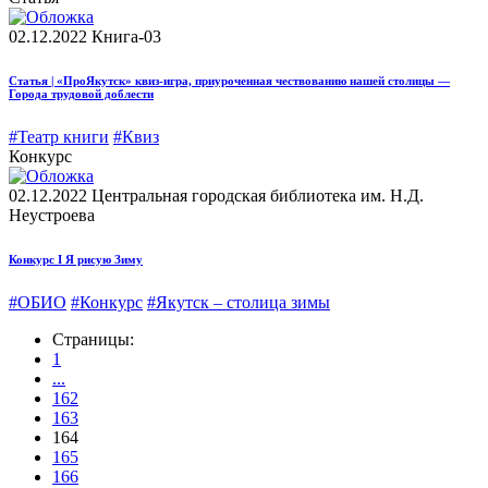
02.12.2022
Книга-03
Статья | «ПроЯкутск» квиз-игра, приуроченная чествованию нашей столицы —
Города трудовой доблести
#Театр книги
#Квиз
Конкурс
02.12.2022
Центральная городская библиотека им. Н.Д.
Неустроева
Конкурс I Я рисую Зиму
#ОБИО
#Конкурс
#Якутск – столица зимы
Страницы:
1
...
162
163
164
165
166