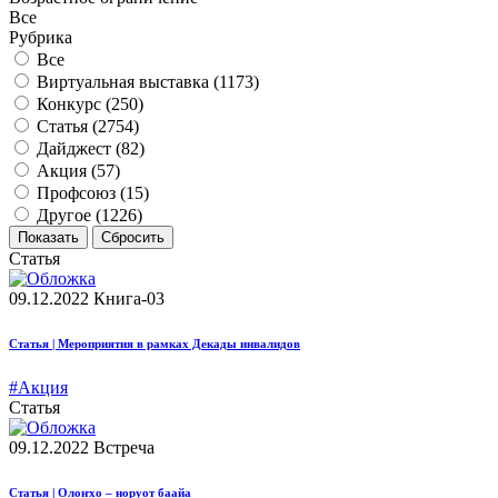
Все
Рубрика
Все
Виртуальная выставка (
1173
)
Конкурс (
250
)
Статья (
2754
)
Дайджест (
82
)
Акция (
57
)
Профсоюз (
15
)
Другое (
1226
)
Статья
09.12.2022
Книга-03
Статья | Мероприятия в рамках Декады инвалидов
#Акция
Статья
09.12.2022
Встреча
Статья | Олоҥхо – норуот баайа