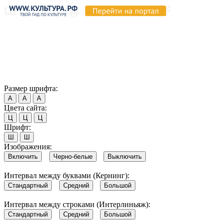
Продолжая пользоваться этим сайтом, вы соглашаетесь на
использование cookie и обработку данных в соответствии с
Политикой сайта в области обработки и защиты
персональных данных
. Обратите внимание, что в случае, если
использование сайтом файлов cookie отключено, некоторые
возможности сайта могут быть отображены некорректно.
Согласен
Размер шрифта:
А
А
А
Цвета сайта:
Ц
Ц
Ц
Шрифт:
Ш
Ш
Изображения:
Включить
Черно-белые
Выключить
Интервал между буквами (Кернинг):
Стандартный
Средний
Большой
Интервал между строками (Интерлиньяж):
Стандартный
Средний
Большой