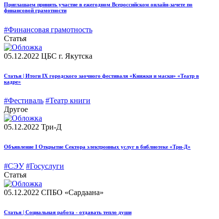
Приглашаем принять участие в ежегодном Всероссийском онлайн-зачете по
финансовой грамотности
#Финансовая грамотность
Статья
05.12.2022
ЦБС г. Якутска
Статья | Итоги IХ городского заочного фестиваля «Книжки и маски» «Театр в
кадре»
#Фестиваль
#Театр книги
Другое
05.12.2022
Три-Д
Объявление I Открытие Сектора электронных услуг в библиотеке «Три-Д»
#СЭУ
#Госуслуги
Статья
05.12.2022
СПБО «Сардаана»
Статья | Социальная работа - отдавать тепло души