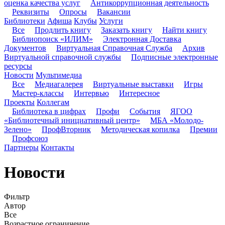
оценка качества услуг
Антикоррупционная деятельность
Реквизиты
Опросы
Вакансии
Библиотеки
Афиша
Клубы
Услуги
Все
Продлить книгу
Заказать книгу
Найти книгу
Библиопоиск «ИЛИМ»
Электронная Доставка
Документов
Виртуальная Справочная Служба
Архив
Виртуальной справочной службы
Подписные электронные
ресурсы
Новости
Мультимедиа
Все
Медиагалерея
Виртуальные выставки
Игры
Мастер-классы
Интервью
Интересное
Проекты
Коллегам
Библиотека в цифрах
Профи
События
ЯГОО
«Библиотечный инициативный центр»
МБА «Молодо-
Зелено»
ПрофВторник
Методическая копилка
Премии
Профсоюз
Партнеры
Контакты
Новости
Фильтр
Автор
Все
Возрастное ограничение