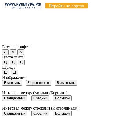
Продолжая пользоваться этим сайтом, вы соглашаетесь на
использование cookie и обработку данных в соответствии с
Политикой сайта в области обработки и защиты
персональных данных
. Обратите внимание, что в случае, если
использование сайтом файлов cookie отключено, некоторые
возможности сайта могут быть отображены некорректно.
Согласен
Размер шрифта:
А
А
А
Цвета сайта:
Ц
Ц
Ц
Шрифт:
Ш
Ш
Изображения:
Включить
Черно-белые
Выключить
Интервал между буквами (Кернинг):
Стандартный
Средний
Большой
Интервал между строками (Интерлиньяж):
Стандартный
Средний
Большой