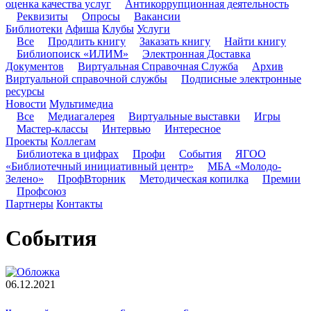
оценка качества услуг
Антикоррупционная деятельность
Реквизиты
Опросы
Вакансии
Библиотеки
Афиша
Клубы
Услуги
Все
Продлить книгу
Заказать книгу
Найти книгу
Библиопоиск «ИЛИМ»
Электронная Доставка
Документов
Виртуальная Справочная Служба
Архив
Виртуальной справочной службы
Подписные электронные
ресурсы
Новости
Мультимедиа
Все
Медиагалерея
Виртуальные выставки
Игры
Мастер-классы
Интервью
Интересное
Проекты
Коллегам
Библиотека в цифрах
Профи
События
ЯГОО
«Библиотечный инициативный центр»
МБА «Молодо-
Зелено»
ПрофВторник
Методическая копилка
Премии
Профсоюз
Партнеры
Контакты
События
06.12.2021