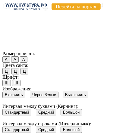
Продолжая пользоваться этим сайтом, вы соглашаетесь на
использование cookie и обработку данных в соответствии с
Политикой сайта в области обработки и защиты
персональных данных
. Обратите внимание, что в случае, если
использование сайтом файлов cookie отключено, некоторые
возможности сайта могут быть отображены некорректно.
Согласен
Размер шрифта:
А
А
А
Цвета сайта:
Ц
Ц
Ц
Шрифт:
Ш
Ш
Изображения:
Включить
Черно-белые
Выключить
Интервал между буквами (Кернинг):
Стандартный
Средний
Большой
Интервал между строками (Интерлиньяж):
Стандартный
Средний
Большой