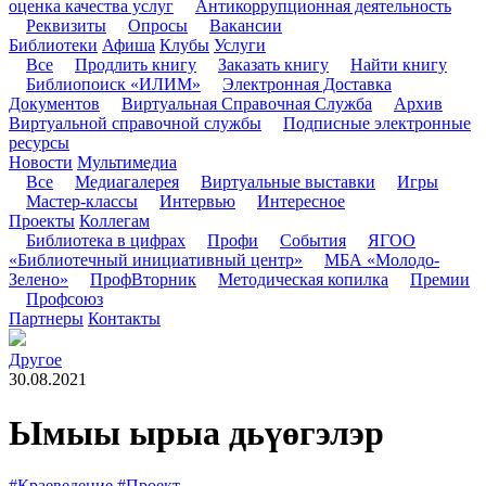
оценка качества услуг
Антикоррупционная деятельность
Реквизиты
Опросы
Вакансии
Библиотеки
Афиша
Клубы
Услуги
Все
Продлить книгу
Заказать книгу
Найти книгу
Библиопоиск «ИЛИМ»
Электронная Доставка
Документов
Виртуальная Справочная Служба
Архив
Виртуальной справочной службы
Подписные электронные
ресурсы
Новости
Мультимедиа
Все
Медиагалерея
Виртуальные выставки
Игры
Мастер-классы
Интервью
Интересное
Проекты
Коллегам
Библиотека в цифрах
Профи
События
ЯГОО
«Библиотечный инициативный центр»
МБА «Молодо-
Зелено»
ПрофВторник
Методическая копилка
Премии
Профсоюз
Партнеры
Контакты
Другое
30.08.2021
Ымыы ырыа дьүөгэлэр
#Краеведение
#Проект