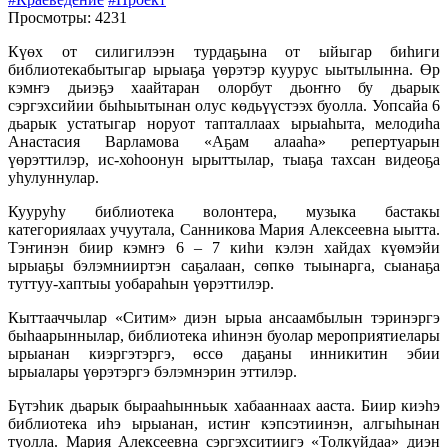
Просмотры: 4231
Күөх от силигилээн турдаҕына от ыйыгар биһиги
библиотекабытыгар ырыаҕа үөрэтэр куурус ыытылынна. Өр
кэмҥэ дьиэҕэ хаайтаран олорбут дьоҥҥо бу дьарык
сэргэхсийии быһыытынан олус көдьүүстээх буолла. Уопсайа 6
дьарык устатыгар норуот тапталлаах ырыаһыта, мелодиһа
Анастасия Варламова «Аҕам алааһа» репертуарын
үөрэттилэр, ис-хоһоонун ырыттылар, тыаҕа тахсан видеоҕа
уһулуннулар.
Кууруһу библиотека волонтера, музыка бастакы
категориялаах учуутала, Санникова Мария Алексеевна ыытта.
Тэҥинэн биир кэмҥэ 6 – 7 киһи кэлэн хайдах күөмэйи
ырыаҕы бэлэмнииртэн саҕалаан, сөпкө тыынарга, сыанаҕа
туттуу-хаптыы уобараһын үөрэттилэр.
Кыттааччылар «Ситим» диэн ырыа ансаамбылын тэринэргэ
быһаарыннылар, библиотека иһинэн буолар мероприятиелары
ырыанан киэргэтэргэ, өссө даҕаны инникитин эбии
ырыалары үөрэтэргэ бэлэмнэрин эттилэр.
Бүтэһик дьарык бырааһынньык хабааннаах ааста. Биир киэһэ
библиотека иһэ ырыанан, истиҥ кэпсэтиинэн, алгыһынан
туолла. Мария Алексеевна сэргэхситиигэ «Толкуйдаа» диэн