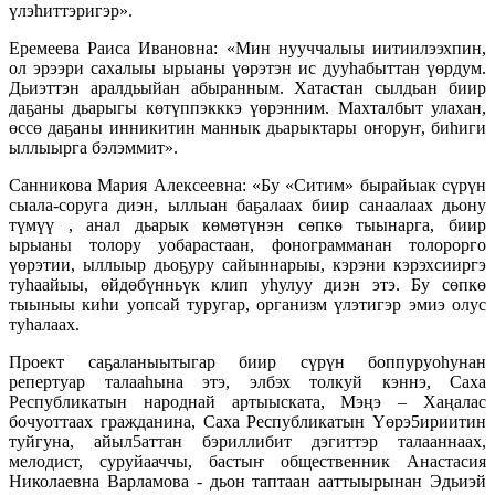
үлэһиттэригэр».
Еремеева Раиса Ивановна: «Мин нууччалыы иитиилээхпин,
ол эрээри сахалыы ырыаны үөрэтэн ис дууһабыттан үөрдум.
Дьиэттэн аралдьыйан абыранным. Хатастан сылдьан биир
даҕаны дьарыгы көтүппэкккэ үөрэнним. Махталбыт улахан,
өссө даҕаны инникитин маннык дьарыктары оҥоруҥ, биһиги
ыллыырга бэлэммит».
Санникова Мария Алексеевна: «Бу «Ситим» бырайыак сүрүн
сыала-соруга диэн, ыллыан баҕалаах биир санаалаах дьону
түмүү , анал дьарык көмөтүнэн сөпкө тыынарга, биир
ырыаны толору уобарастаан, фонограмманан толорорго
үөрэтии, ыллыыр дьоҕуру сайыннарыы, кэрэни кэрэхсииргэ
туһаайыы, өйдөбүнньүк клип уһулуу диэн этэ. Бу сөпкө
тыыныы киһи уопсай туругар, организм үлэтигэр эмиэ олус
туһалаах.
Проект саҕаланыытыгар биир сүрүн боппуруоһунан
репертуар талааһына этэ, элбэх толкуй кэннэ, Саха
Республикатын народнай артыыската, Мэңэ – Хаңалас
бочуоттаах гражданина, Саха Республикатын Үөрэ5ириитин
туйгуна, айыл5аттан бэриллибит дэгиттэр талааннаах,
мелодист, суруйааччы, бастыҥ общественник Анастасия
Николаевна Варламова - дьон таптаан ааттыырынан Эдьиэй