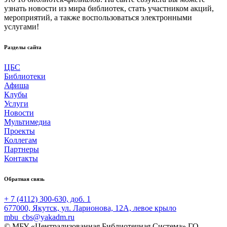
узнать новости из мира библиотек, стать участником акций,
мероприятий, а также воспользоваться электронными
услугами!
Разделы сайта
ЦБС
Библиотеки
Афиша
Клубы
Услуги
Новости
Мультимедиа
Проекты
Коллегам
Партнеры
Контакты
Обратная связь
+ 7 (4112) 300-630, доб. 1
677000, Якутск, ул. Ларионова, 12А, левое крыло
mbu_cbs@yakadm.ru
© МБУ «Централизованная Библиотечная Система» ГО