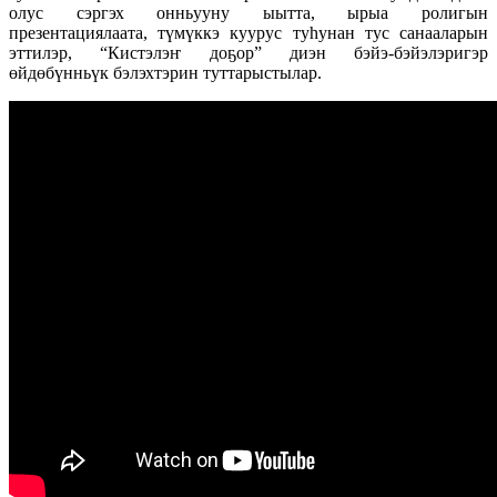
олус сэргэх онньууну ыытта, ырыа ролигын
презентациялаата, түмүккэ куурус туһунан тус санааларын
эттилэр, “Кистэлэҥ доҕор” диэн бэйэ-бэйэлэригэр
өйдөбүнньүк бэлэхтэрин туттарыстылар.