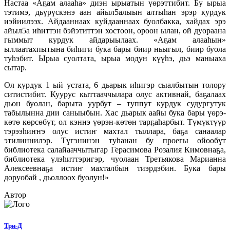
Настаа «Аҕам алааһа» диэн ырыатын үөрэттибит. Бу ырыа
тэтимэ, дьүрүскэнэ аан айыл5алыын алтыһан эрэр курдук
иэйиилээх. Айдааннаах куйдааннаах буолбакка, хайдах эрэ
айыл5а иһиттэн бэйэтиттэн хостоон, ороон ылан, ой дуораана
гыммыт курдук айдарыылаах. «Аҕам алааһын»
ыллаатахпытына биһиги бука бары биир ньыгыл, биир буола
туһэбит. Ырыа суолтата, ырыа модун күүһэ, дьэ маныаха
сытар.
Ол курдук 1 ый устата, 6 дьарык иһигэр сыалбытын толору
ситистибит. Куурус кыттааччылара олус активнай, баҕалаах
дьон буолан, барыта уурбут – туппут курдук судургутук
табылынна дии саныыбын. Хас дьарык аайы бука бары үөрэ-
көтө көрсөбүт, ол кэннэ үөрэн-көтөн тарҕаһарбыт. Түмүктүүр
тэрээһиҥҥэ олус истиҥ махтал тыллара, баҕа санаалар
этилиннилэр. Түгэнинэн туһанан бу проегы өйөөбүт
библиотека салайааччытыгар Герасимова Розалия Кимовнаҕа,
библиотека үлэһиттэригэр, чуолаан Третьякова Марианна
Алексеевнаҕа истиҥ махталбын тиэрдэбин. Бука бары
доруобай , дьоллоох буолун!»
Автор
Три-Д