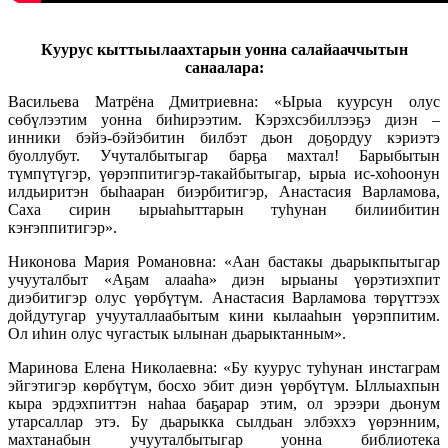
Куурус кыттыылаахтарын уонна салайааччытын
санаалара:
Васильева Матрёна Дмитриевна: «Ырыа куурсун олус
сөбүлээтим уонна биһирээтим. Кэрэхсэбиллээҕэ диэн –
инники бэйэ-бэйэбитин билбэт дьон доҕордуу кэриэтэ
буоллубут. Учуталбытыгар барҕа махтал! Барыбытын
түмпүтүгэр, үөрэппитигэр-такайбытыгар, ырыа ис-хоһоонун
илдьиритэн быһааран биэрбитигэр, Анастасия Варламова,
Саха сирин ырыаһыттарын туһунан билиибитин
кэҥэппитигэр».
Никонова Мария Романовна: «Аан бастакы дьарыкпытыгар
учууталбыт «Аҕам алааһа» диэн ырыаны үөрэтиэхпит
диэбитигэр олус үөрбүтүм. Анастасия Варламова төрүттээх
дойдутугар учууталлаабытым кини кылааһын үөрэппитим.
Ол иһин олус чугастык ылынан дьарыктанным».
Маринова Елена Николаевна: «Бу куурус туһунан инстаграм
эйгэтигэр көрбүтүм, босхо эбит диэн үөрбүтүм. Ыллыахпын
кыра эрдэхпиттэн наһаа баҕарар этим, ол эрээри дьонум
утарсаллар этэ. Бу дьарыкка сылдьан элбэххэ үөрэнним,
махтанабын учууталбытыгар уонна библиотека