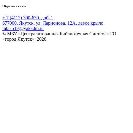
Обратная связь
+ 7 (4112) 300-630, доб. 1
677000, Якутск, ул. Ларионова, 12А, левое крыло
mbu_cbs@yakadm.ru
© МБУ «Централизованная Библиотечная Система» ГО
«город Якутск», 2026