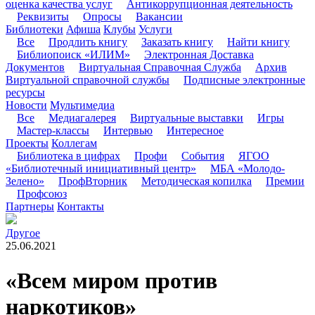
оценка качества услуг
Антикоррупционная деятельность
Реквизиты
Опросы
Вакансии
Библиотеки
Афиша
Клубы
Услуги
Все
Продлить книгу
Заказать книгу
Найти книгу
Библиопоиск «ИЛИМ»
Электронная Доставка
Документов
Виртуальная Справочная Служба
Архив
Виртуальной справочной службы
Подписные электронные
ресурсы
Новости
Мультимедиа
Все
Медиагалерея
Виртуальные выставки
Игры
Мастер-классы
Интервью
Интересное
Проекты
Коллегам
Библиотека в цифрах
Профи
События
ЯГОО
«Библиотечный инициативный центр»
МБА «Молодо-
Зелено»
ПрофВторник
Методическая копилка
Премии
Профсоюз
Партнеры
Контакты
Другое
25.06.2021
«Всем миром против
наркотиков»