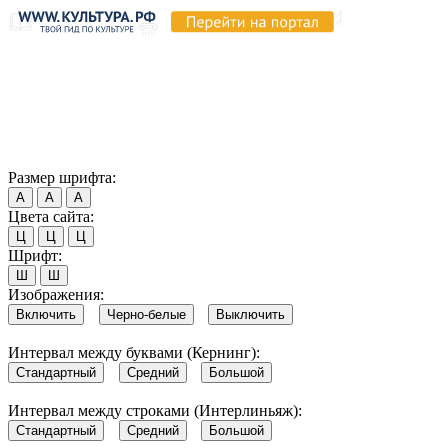
Продолжая пользоваться этим сайтом, вы соглашаетесь на
использование cookie и обработку данных в соответствии с
Политикой сайта в области обработки и защиты
персональных данных
. Обратите внимание, что в случае, если
использование сайтом файлов cookie отключено, некоторые
возможности сайта могут быть отображены некорректно.
Согласен
Размер шрифта:
А
А
А
Цвета сайта:
Ц
Ц
Ц
Шрифт:
Ш
Ш
Изображения:
Включить
Черно-белые
Выключить
Интервал между буквами (Кернинг):
Стандартный
Средний
Большой
Интервал между строками (Интерлиньяж):
Стандартный
Средний
Большой