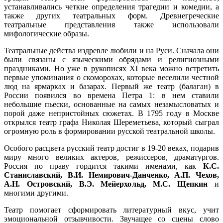
устанавливались четкие определения трагедии и комедии, а
также других театральных форм. Древнегреческие
театральные представления также использовали
мифологические образы.
Театральные действа издревле любили и на Руси. Сначала они
были связаны с языческими обрядами и религиозными
праздниками. Но уже в рукописях XI века можно встретить
первые упоминания о скоморохах, которые веселили честной
люд на ярмарках и базарах. Первый же театр (балаган) в
России появился во времена Петра 1: в нем ставили
небольшие пьески, основанные на самых незамысловатых и
порой даже непристойных сюжетах. В 1795 году в Москве
открылся театр графа Николая Шереметьева, который сыграл
огромную роль в формировании русской театральной школы.
Особого расцвета русский театр достиг в 19-20 веках, подарив
миру много великих актеров, режиссеров, драматургов.
Россия по праву гордится такими именами, как
К.С.
Станиславский, В.И. Немирович-Данченко, А.П. Чехов,
А.Н. Островский, В.Э. Мейерхольд, М.С. Щепкин
и
многими другими.
Театр помогает сформировать литературный вкус, учит
эмоциональной отзывчивости. Звучащее со сцены слово