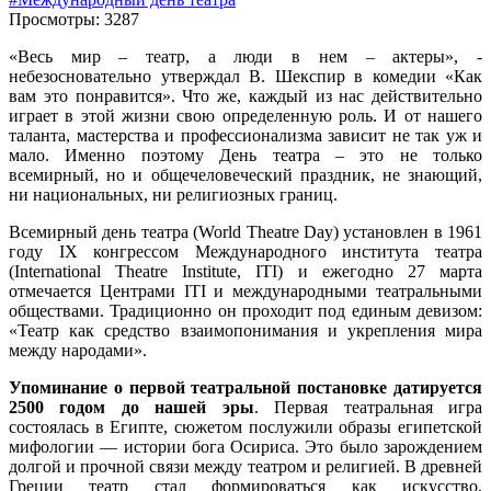
Просмотры: 3287
«Весь мир – театр, а люди в нем – актеры», -
небезосновательно утверждал В. Шекспир в комедии «Как
вам это понравится». Что же, каждый из нас действительно
играет в этой жизни свою определенную роль. И от нашего
таланта, мастерства и профессионализма зависит не так уж и
мало. Именно поэтому День театра – это не только
всемирный, но и общечеловеческий праздник, не знающий,
ни национальных, ни религиозных границ.
Всемирный день театра (World Theatre Day) установлен в 1961
году IX конгрессом Международного института театра
(International Theatre Institute, ITI) и ежегодно 27 марта
отмечается Центрами ITI и международными театральными
обществами. Традиционно он проходит под единым девизом:
«Театр как средство взаимопонимания и укрепления мира
между народами».
Упоминание о первой театральной постановке датируется
2500 годом до нашей эры
. Первая театральная игра
состоялась в Египте, сюжетом послужили образы египетской
мифологии — истории бога Осириса. Это было зарождением
долгой и прочной связи между театром и религией. В древней
Греции театр стал формироваться как искусство,