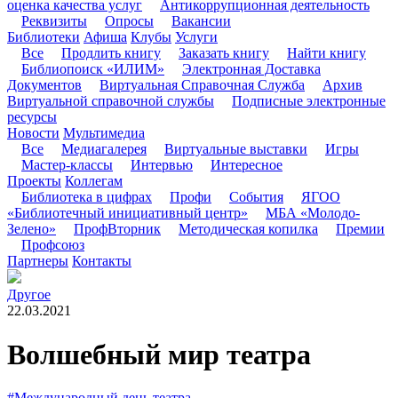
оценка качества услуг
Антикоррупционная деятельность
Реквизиты
Опросы
Вакансии
Библиотеки
Афиша
Клубы
Услуги
Все
Продлить книгу
Заказать книгу
Найти книгу
Библиопоиск «ИЛИМ»
Электронная Доставка
Документов
Виртуальная Справочная Служба
Архив
Виртуальной справочной службы
Подписные электронные
ресурсы
Новости
Мультимедиа
Все
Медиагалерея
Виртуальные выставки
Игры
Мастер-классы
Интервью
Интересное
Проекты
Коллегам
Библиотека в цифрах
Профи
События
ЯГОО
«Библиотечный инициативный центр»
МБА «Молодо-
Зелено»
ПрофВторник
Методическая копилка
Премии
Профсоюз
Партнеры
Контакты
Другое
22.03.2021
Волшебный мир театра
#Международный день театра