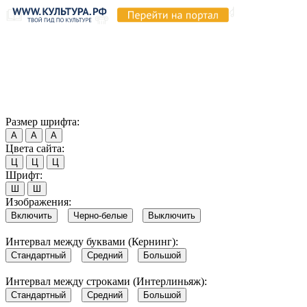
Продолжая пользоваться этим сайтом, вы соглашаетесь на
использование cookie и обработку данных в соответствии с
Политикой сайта в области обработки и защиты
персональных данных
. Обратите внимание, что в случае, если
использование сайтом файлов cookie отключено, некоторые
возможности сайта могут быть отображены некорректно.
Согласен
Размер шрифта:
А
А
А
Цвета сайта:
Ц
Ц
Ц
Шрифт:
Ш
Ш
Изображения:
Включить
Черно-белые
Выключить
Интервал между буквами (Кернинг):
Стандартный
Средний
Большой
Интервал между строками (Интерлиньяж):
Стандартный
Средний
Большой