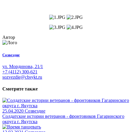
Автор
Созвездие
ул. Мординова, 21/1
+7 (4112) 300-621
sozvezdie@cbsykt.ru
Смотрите также
25.04.2020
Созвездие
Солдатские истории ветеранов - фронтовиков Гагаринского
округа г. Якутска