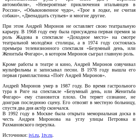
автомобиля», «Невероятные приключения итальянцев в
России», «Обыкновенное чудо», «Трое в лодке, не считая
собаки», «Двенадцать стульев» и многие другие.
При этом Андрей Миронов не оставляет свою театральную
карьеру. В 1968 году ему была присуждена первая премия за
роль Жадова в спектакле «Доходное место» на смотре
театральной молодёжи столицы, а в 1974 году состоялась
премьера телевизионного спектакля «Безумный день, или
Женитьба Фигаро», в котором Миронов сыграл главную роль.
Кроме работы в театре и кино, Андрей Миронов озвучивал
мультфильмы и записывал песни. В 1978 году вышла его
первая грампластинка «Поёт Андрей Миронов».
Андрей Миронов умер в 1987 году. Во время гастрольного
тура в Риге на спектакле «Безумный день, или Женитьба
Фигаро» ему становится плохо. Он теряет сознание, не
доиграв последнюю сцену. Его отвозят в местную больницу,
спустя два дня актёр скончался.
В 1992 году в Москве была открыта мемориальная доска в
честь Андрея Миронова на углу улицы Петровка и
Рахмановского переулка.
Источники:
ivi.ru
,
1tv.ru
.