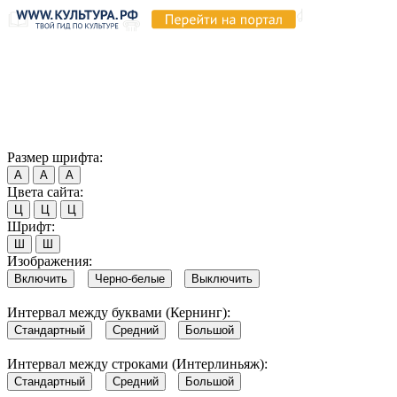
Продолжая пользоваться этим сайтом, вы соглашаетесь на
использование cookie и обработку данных в соответствии с
Политикой сайта в области обработки и защиты
персональных данных
. Обратите внимание, что в случае, если
использование сайтом файлов cookie отключено, некоторые
возможности сайта могут быть отображены некорректно.
Согласен
Размер шрифта:
А
А
А
Цвета сайта:
Ц
Ц
Ц
Шрифт:
Ш
Ш
Изображения:
Включить
Черно-белые
Выключить
Интервал между буквами (Кернинг):
Стандартный
Средний
Большой
Интервал между строками (Интерлиньяж):
Стандартный
Средний
Большой