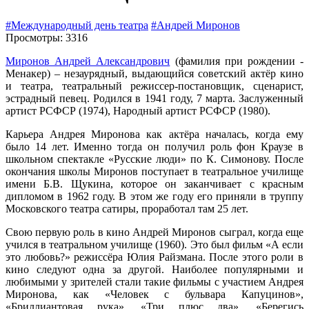
#Международный день театра
#Андрей Миронов
Просмотры: 3316
Миронов Андрей Александрович
(фамилия при рождении -
Менакер) – незаурядный, выдающийся советский актёр кино
и театра, театральный режиссер-постановщик, сценарист,
эстрадный певец. Родился в 1941 году, 7 марта. Заслуженный
артист РСФСР (1974), Народный артист РСФСР (1980).
Карьера Андрея Миронова как актёра началась, когда ему
было 14 лет. Именно тогда он получил роль фон Краузе в
школьном спектакле «Русские люди» по К. Симонову. После
окончания школы Миронов поступает в театральное училище
имени Б.В. Щукина, которое он заканчивает с красным
дипломом в 1962 году. В этом же году его приняли в труппу
Московского театра сатиры, проработал там 25 лет.
Свою первую роль в кино Андрей Миронов сыграл, когда еще
учился в театральном училище (1960). Это был фильм «А если
это любовь?» режиссёра Юлия Райзмана. После этого роли в
кино следуют одна за другой. Наиболее популярными и
любимыми у зрителей стали такие фильмы с участием Андрея
Миронова, как «Человек с бульвара Капуцинов»,
«Бриллиантовая рука», «Три плюс два», «Берегись