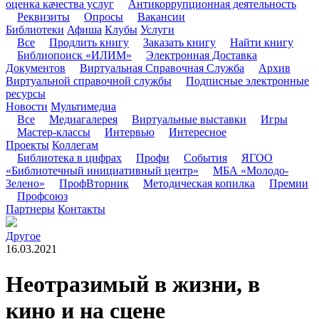
оценка качества услуг
Антикоррупционная деятельность
Реквизиты
Опросы
Вакансии
Библиотеки
Афиша
Клубы
Услуги
Все
Продлить книгу
Заказать книгу
Найти книгу
Библиопоиск «ИЛИМ»
Электронная Доставка
Документов
Виртуальная Справочная Служба
Архив
Виртуальной справочной службы
Подписные электронные
ресурсы
Новости
Мультимедиа
Все
Медиагалерея
Виртуальные выставки
Игры
Мастер-классы
Интервью
Интересное
Проекты
Коллегам
Библиотека в цифрах
Профи
События
ЯГОО
«Библиотечный инициативный центр»
МБА «Молодо-
Зелено»
ПрофВторник
Методическая копилка
Премии
Профсоюз
Партнеры
Контакты
Другое
16.03.2021
Неотразимый в жизни, в
кино и на сцене