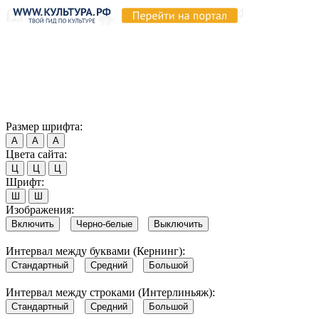
Продолжая пользоваться этим сайтом, вы соглашаетесь на
использование cookie и обработку данных в соответствии с
Политикой сайта в области обработки и защиты
персональных данных
. Обратите внимание, что в случае, если
использование сайтом файлов cookie отключено, некоторые
возможности сайта могут быть отображены некорректно.
Согласен
Размер шрифта:
А
А
А
Цвета сайта:
Ц
Ц
Ц
Шрифт:
Ш
Ш
Изображения:
Включить
Черно-белые
Выключить
Интервал между буквами (Кернинг):
Стандартный
Средний
Большой
Интервал между строками (Интерлиньяж):
Стандартный
Средний
Большой