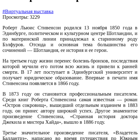
#Виртуальная выставка
Просмотры: 3229
Роберт Льюис Стивенсон родился 13 ноября 1850 года в
Эдинбурге, политическом и культурном центре Шотландии, и
по материнской линии принадлежал к старинному роду
Бэлфуров. Отсюда и основная тема большинства его
сочинений — Шотландия, ее история и ее герои.
На третьем году жизни перенес болезнь бронхов, последствия
которой мучили его потом всю жизнь и привели к ранней
смерти. В 17 лет поступает в Эдинбургский университет и
получает юридическое образование. Впервые в печати имя
Стивенсона появляется в 1866 году.
В 1873 году он становится профессиональным писателем.
Среди книг Роберта Стивенсона самая известная — роман
«Остров сокровищ», вышедший отдельным изданием в 1883
году, он принес автору широкий успех. Другое знаменитое
произведение Стивенсона, «Странная история доктора
Джекила и мистера Хайда», вышло в 1886 году.
Третье значительное произведение писателя, «Владетель
Баллантрэ», написано во время путешествия по Южным