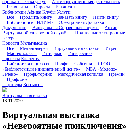
оценка качества услуг
Антикоррупционная деятельность
Реквизиты
Опросы
Вакансии
Библиотеки
Афиша
Клубы
Услуги
Все
Продлить книгу
Заказать книгу
Найти книгу
Библиопоиск «ИЛИМ»
Электронная Доставка
Документов
Виртуальная Справочная Служба
Архив
Виртуальной справочной службы
Подписные электронные
ресурсы
Новости
Мультимедиа
Все
Медиагалерея
Виртуальные выставки
Игры
Мастер-классы
Интервью
Интересное
Проекты
Коллегам
Библиотека в цифрах
Профи
События
ЯГОО
«Библиотечный инициативный центр»
МБА «Молодо-
Зелено»
ПрофВторник
Методическая копилка
Премии
Профсоюз
Партнеры
Контакты
Виртуальная выставка
13.11.2020
Виртуальная выставка
«Невероятные приключения»