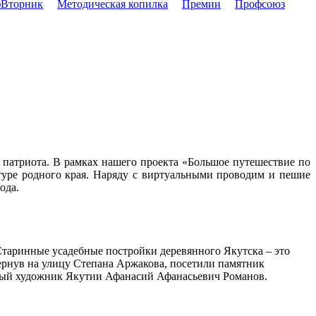
Вторник
Методическая копилка
Премии
Профсоюз
 патриота. В рамках нашего проекта «Большое путешествие по
туре родного края. Наряду с виртуальными проводим и пешие
ода.
Старинные усадебные постройки деревянного Якутска – это
вернув на улицу Степана Аржакова, посетили памятник
дный художник Якутии Афанасий Афанасьевич Романов.