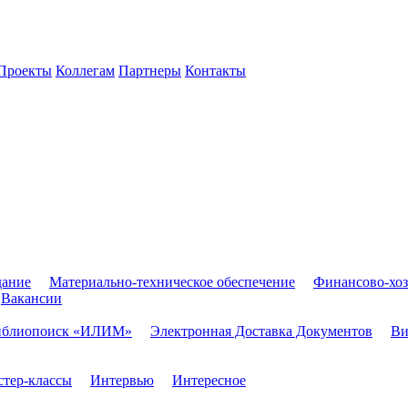
Проекты
Коллегам
Партнеры
Контакты
дание
Материально-техническое обеспечение
Финансово-хоз
Вакансии
иблиопоиск «ИЛИМ»
Электронная Доставка Документов
Ви
тер-классы
Интервью
Интересное