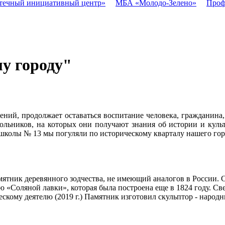
течный инициативный центр»
МБА «Молодо-Зелено»
Проф
му городу"
ений, продолжает оставаться воспитание человека, гражданина,
ольников, на которых они получают знания об истории и куль
школы № 13 мы погуляли по историческому кварталу нашего гор
ятник деревянного зодчества, не имеющий аналогов в России. 
ию «Соляной лавки», которая была построена еще в 1824 году. С
ескому деятелю (2019 г.) Памятник изготовил скульптор - наро