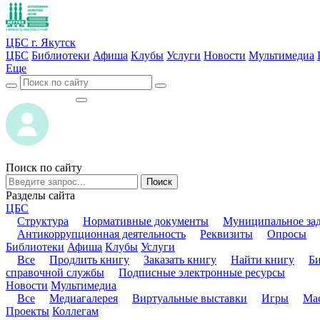
ЦБС г. Якутск
ЦБС
Библиотеки
Афиша
Клубы
Услуги
Новости
Мультимедиа
Еще
ВОЙТИ
ВОЙТИ
Поиск по сайту
Поиск
Разделы сайта
ЦБС
Структура
Нормативные документы
Муниципальное за
Антикоррупционная деятельность
Реквизиты
Опросы
Библиотеки
Афиша
Клубы
Услуги
Все
Продлить книгу
Заказать книгу
Найти книгу
Б
справочной службы
Подписные электронные ресурсы
Новости
Мультимедиа
Все
Медиагалерея
Виртуальные выставки
Игры
Мас
Проекты
Коллегам