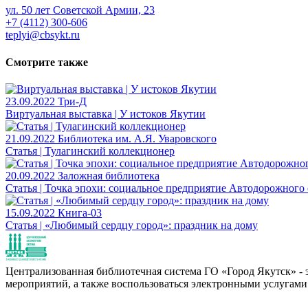
ул. 50 лет Советской Армии, 23
+7 (4112) 300-606
teplyi@cbsykt.ru
Смотрите также
23.09.2022
Три-Д
Виртуальная выставка | У истоков Якутии
21.09.2022
Библиотека им. А.Я. Уваровского
Статья | Тулагинский коллекционер
20.09.2022
Заложная библиотека
Статья | Точка эпохи: социальное предприятие Автодорожного
15.09.2022
Книга-03
Статья | «Любимый сердцу город»: праздник на дому
Централизованная библиотечная система ГО «Город Якутск» - эт
мероприятий, а также воспользоваться электронными услугами