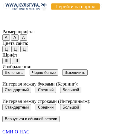
Продолжая пользоваться этим сайтом, вы соглашаетесь на испо
Обратите внимание, что в случае, если использование сайтом 
Согласен
Размер шрифта:
А
А
А
Цвета сайта:
Ц
Ц
Ц
Шрифт:
Ш
Ш
Изображения:
Включить
Черно-белые
Выключить
Интервал между буквами (Кернинг):
Стандартный
Средний
Большой
Интервал между строками (Интерлиньяж):
Стандартный
Средний
Большой
Вернуться к обычной версии
СМИ О НАС