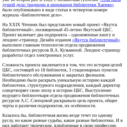
душой дела: традиции и инновации библиотеки Хаенко»
было опубликовано в виде статьи в четвертом номере
журнала «Библиотечное дело».
На XXIX Чтениях был представлен новый проект «Якутск
библиотечный», посвященный 45-летию Якутской ЦБС.
Проект включает два подпроекта – одноименные книгу и
лендинг-страницу. Дизайн издания
«Якутск библиотечный»
выполнен главным технологом отдела продвижения
библиотечных ресурсов В.А. Кузьминой. Лендинг-страницу
разработал отдел электронных услуг.
Сложность проекта заключается в том, что это история целой
ЦБС, состоящей из 18 библиотек, 3 стационарных пунктов
библиотечного обслуживания и закрытых филиалов.
Необходимо было раскрыть уникальную историю каждой
библиотеки, структурного подразделения, каждый директор
олицетворяет свою эпоху в истории ЦБС. Выступление
ведущего библиотекаря отдела продвижения библиотечных
ресурсов А.С. Слепцовой раскрывало цель проекта, общие
черты и различия подпроектов, их особенности.
Казалось бы, библиотечная жизнь везде течет по одному
руслу, но какие разные судьбы, какие разные библиотеки. И в
них работают творческие, влюбленные в свою профессию