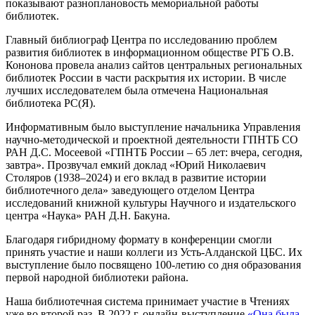
показывают разноплановость мемориальной работы
библиотек.
Главный библиограф Центра по исследованию проблем
развития библиотек в информационном обществе РГБ О.В.
Кононова провела анализ сайтов центральных региональных
библиотек России в части раскрытия их истории. В числе
лучших исследователем была отмечена Национальная
библиотека РС(Я).
Информативным было выступление начальника Управления
научно-методической и проектной деятельности ГПНТБ СО
РАН Д.С. Мосеевой «ГПНТБ России – 65 лет: вчера, сегодня,
завтра». Прозвучал емкий доклад «Юрий Николаевич
Столяров (1938–2024) и его вклад в развитие истории
библиотечного дела» заведующего отделом Центра
исследований книжной культуры Научного и издательского
центра «Наука» РАН Д.Н. Бакуна.
Благодаря гибридному формату в конференции смогли
принять участие и наши коллеги из Усть-Алданской ЦБС. Их
выступление было посвящено 100-летию со дня образования
первой народной библиотеки района.
Наша библиотечная система принимает участие в Чтениях
уже во второй раз. В 2022 г. онлайн-выступление
«Она была