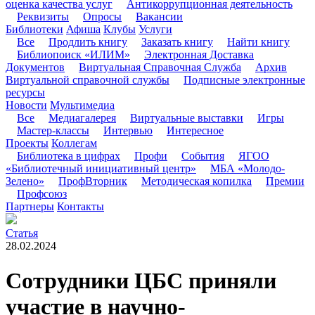
оценка качества услуг
Антикоррупционная деятельность
Реквизиты
Опросы
Вакансии
Библиотеки
Афиша
Клубы
Услуги
Все
Продлить книгу
Заказать книгу
Найти книгу
Библиопоиск «ИЛИМ»
Электронная Доставка
Документов
Виртуальная Справочная Служба
Архив
Виртуальной справочной службы
Подписные электронные
ресурсы
Новости
Мультимедиа
Все
Медиагалерея
Виртуальные выставки
Игры
Мастер-классы
Интервью
Интересное
Проекты
Коллегам
Библиотека в цифрах
Профи
События
ЯГОО
«Библиотечный инициативный центр»
МБА «Молодо-
Зелено»
ПрофВторник
Методическая копилка
Премии
Профсоюз
Партнеры
Контакты
Статья
28.02.2024
Сотрудники ЦБС приняли
участие в научно-