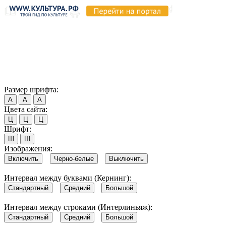
Продолжая пользоваться этим сайтом, вы соглашаетесь на
использование cookie и обработку данных в соответствии с
Политикой сайта в области обработки и защиты
персональных данных
. Обратите внимание, что в случае, если
использование сайтом файлов cookie отключено, некоторые
возможности сайта могут быть отображены некорректно.
Согласен
Размер шрифта:
А
А
А
Цвета сайта:
Ц
Ц
Ц
Шрифт:
Ш
Ш
Изображения:
Включить
Черно-белые
Выключить
Интервал между буквами (Кернинг):
Стандартный
Средний
Большой
Интервал между строками (Интерлиньяж):
Стандартный
Средний
Большой