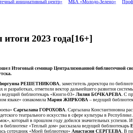
течный инициативный центр»
МБА «Молодо-Зелено»
Проф
 итоги 2023 года
[16+]
рошел Итоговый семинар Централизованной библиотечной сист
тска.
Нюргуяна РЕШЕТНИКОВА
, заместитель директора по библио
х и разработках, отметили вектор дальнейшего развития системы
ла ведущий библиотекарь «Книги-03»
Лилия БОЧКАРЕВА
. С п
ном языке» ознакомила
Мария ЖИРКОВА
– ведущий библиотек
роева»
Саргылана ГОРОХОВА
. Саргылана Константиновна расс
а детского театрального искусства в сфере культуры в Республик
ок», который в прошлом году добился значительных успехов. И
 в библиотеке «Теплый дом» рассказала ведущий библиотекарь
ась сотрудник «Моей библиотеки»
Анастасия СЕРГЕЕВА
. В п