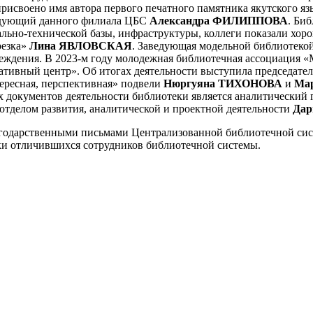
рисвоено имя автора первого печатного памятника якутского я
едующий данного филиала ЦБС
Александра ФИЛИППОВА
. Би
льно-технической базы, инфраструктуры, коллеги показали хор
резка»
Лина ЯВЛОВСКАЯ
. Заведующая модельной библиотек
реждения. В 2023-м году молодежная библиотечная ассоциация 
тивный центр». Об итогах деятельности выступила председат
ересная, перспективная» подвели
Нюргуяна ТИХОНОВА
и
Ма
документов деятельности библиотеки является аналитический го
отделом развития, аналитической и проектной деятельности
Да
агодарственными письмами Централизованной библиотечной сис
ки отличившихся сотрудников библиотечной системы.