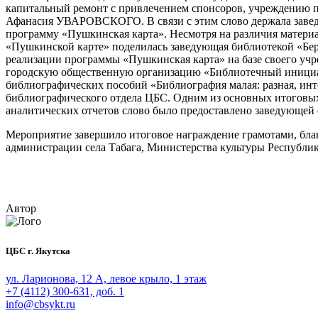
капитальный ремонт с привлечением спонсоров, учреждению п
Афанасия УВАРОВСКОГО. В связи с этим слово держала зав
программу «Пушкинская карта». Несмотря на различия материа
«Пушкинской карте» поделилась заведующая библиотекой «Бе
реализации программы «Пушкинская карта» на базе своего уч
городскую общественную организацию «Библиотечный инициа
библиографических пособий «Библиография малая: разная, инт
библиографического отдела ЦБС. Одним из основных итоговых 
аналитических отчетов слово было предоставлено заведующей 
Мероприятие завершило итоговое награждение грамотами, бл
администрации села Табага, Министерства культуры Республи
Автор
ЦБС г. Якутска
ул. Ларионова, 12 А, левое крыло, 1 этаж
+7 (4112) 300-631, доб. 1
info@cbsykt.ru