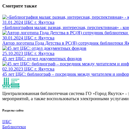
Смотрите также
31.01.2024
ЦБС г. Якутска
«Библиография малая: разная, интересная, перспективная» - 
30.01.2024
ЦБС г. Якутска
Автор логотипа Года Детства в РС(Я) сотрудник библиотеки Я
25.10.2023
ЦБС г. Якутска
45 лет ЦБС: отдел документных фондов
02.10.2023
ЦБС г. Якутска
45 лет ЦБС: библиограф – посредник между читателем и инфо
Централизованная библиотечная система ГО «Город Якутск» - эт
мероприятий, а также воспользоваться электронными услугами
Разделы сайта
ЦБС
Библиотеки