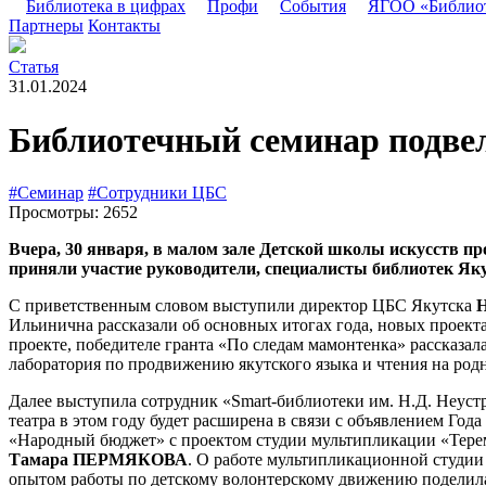
Библиотека в цифрах
Профи
События
ЯГОО «Библио
Партнеры
Контакты
Статья
31.01.2024
Библиотечный семинар подвел
#Семинар
#Сотрудники ЦБС
Просмотры: 2652
Вчера, 30 января, в малом зале Детской школы искусств п
приняли участие руководители, специалисты библиотек Яку
С приветственным словом выступили директор ЦБС Якутска
Ильинична рассказали об основных итогах года, новых проекта
проекте, победителе гранта «По следам мамонтенка» рассказа
лаборатория по продвижению якутского языка и чтения на род
Далее выступила сотрудник «Smart-библиотеки им. Н.Д. Неуст
театра в этом году будет расширена в связи с объявлением Год
«Народный бюджет» с проектом студии мультипликации «Терем
Тамара ПЕРМЯКОВА
. О работе мультипликационной студии
опытом работы по детскому волонтерскому движению поделил