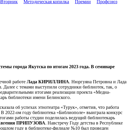
Вторник
Методическая копилка
Премии
Профсоюз
емы города Якутска по итогам 2023 года. В семинаре
течной работе
Лада КИРИЛЛИНА
. Нюргуяна Петровна и Лада
. Далее с темами выступили сотрудники библиотек, так, о
редварительными итогами реализации проекта «Медиа-
арь библиотеки имени Белинского.
казала об успехах этнотеатра «Турук», отметив, что работа
е. В 2022-ом году библиотека «Библиополе» выиграла конкурс
тогами работы студии поделилась ведущий библиотекарь
Евгения ПРИПУЗОВА
. Навстречу Году детства в Республике
рошлом году в библиотеке-филиале №10 был проведен