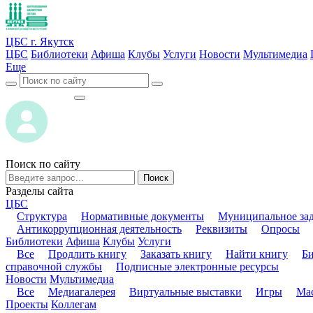
ЦБС г. Якутск
ЦБС
Библиотеки
Афиша
Клубы
Услуги
Новости
Мультимедиа
Еще
ВОЙТИ
ВОЙТИ
Поиск по сайту
Поиск
Разделы сайта
ЦБС
Структура
Нормативные документы
Муниципальное за
Антикоррупционная деятельность
Реквизиты
Опросы
Библиотеки
Афиша
Клубы
Услуги
Все
Продлить книгу
Заказать книгу
Найти книгу
Б
справочной службы
Подписные электронные ресурсы
Новости
Мультимедиа
Все
Медиагалерея
Виртуальные выставки
Игры
Мас
Проекты
Коллегам