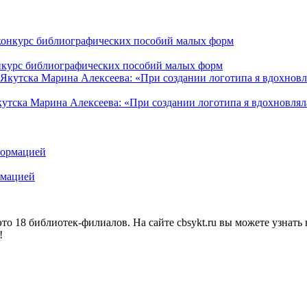
конкурс библиографических пособий малых форм
кутска Марина Алексеева: «При создании логотипа я вдохновля
рмацией
о 18 библиотек-филиалов. На сайте cbsykt.ru вы можете узнать 
!