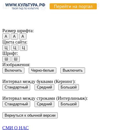
Продолжая пользоваться этим сайтом, вы соглашаетесь на испо
Обратите внимание, что в случае, если использование сайтом 
Согласен
Размер шрифта:
А
А
А
Цвета сайта:
Ц
Ц
Ц
Шрифт:
Ш
Ш
Изображения:
Включить
Черно-белые
Выключить
Интервал между буквами (Кернинг):
Стандартный
Средний
Большой
Интервал между строками (Интерлиньяж):
Стандартный
Средний
Большой
Вернуться к обычной версии
СМИ О НАС