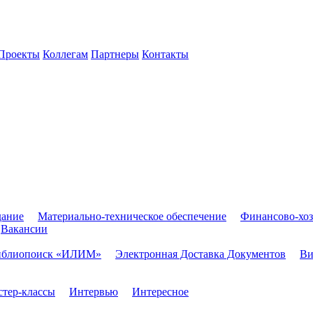
Проекты
Коллегам
Партнеры
Контакты
дание
Материально-техническое обеспечение
Финансово-хоз
Вакансии
иблиопоиск «ИЛИМ»
Электронная Доставка Документов
Ви
тер-классы
Интервью
Интересное