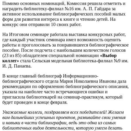
Помимо основных номинаций, Комиссия решила отметить и
наградить библиотеку-филиал №16 им. А. П. Гайдара за
активное использование библиографических пособий малых
форм для развития интереса к книге и чтению детей. На
конкурс они отправили 10 своих работ.
На Итоговом семинаре работала выставка конкурсных работ,
где каждый участник семинара имел возможность оценить
работы и проголосовать за понравившееся библиографическое
пособие. После подсчета с наибольшим количеством голосов
(23 из 85) обладателем специальной номинации
«Выбор
коллег»
стала Сельская модельная библиотека-филиал №9 им.
И. Д. Панаева.
В конце главный библиограф Информационно-
библиографического отдела Мария Николаевна Иванова дала
рекомендации по оформлению библиографического описания,
указала на наиболее часто встречающиеся ошибки и
пригласила библиотекарей на семинар-практикум, который
будет проведен в конце февраля.
Уважаемые коллеги, поздравляем всех победителей! Желаем
вам дальнейших успешных проектов, развивайте свои умения
и навыки в части библиографии, ведь это одна из самых
библиотечных видов деятельности, которую умеем делать