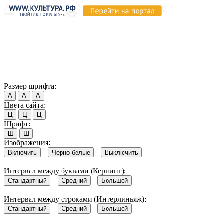
Продолжая пользоваться этим сайтом, вы соглашаетесь на
использование cookie и обработку данных в соответствии с
Политикой сайта в области обработки и защиты
персональных данных
. Обратите внимание, что в случае, если
использование сайтом файлов cookie отключено, некоторые
возможности сайта могут быть отображены некорректно.
Согласен
Размер шрифта:
А
А
А
Цвета сайта:
Ц
Ц
Ц
Шрифт:
Ш
Ш
Изображения:
Включить
Черно-белые
Выключить
Интервал между буквами (Кернинг):
Стандартный
Средний
Большой
Интервал между строками (Интерлиньяж):
Стандартный
Средний
Большой