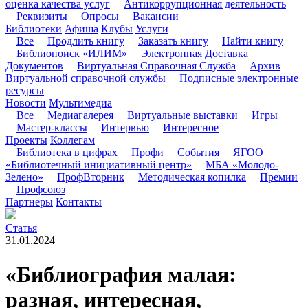
оценка качества услуг
Антикоррупционная деятельность
Реквизиты
Опросы
Вакансии
Библиотеки
Афиша
Клубы
Услуги
Все
Продлить книгу
Заказать книгу
Найти книгу
Библиопоиск «ИЛИМ»
Электронная Доставка
Документов
Виртуальная Справочная Служба
Архив
Виртуальной справочной службы
Подписные электронные
ресурсы
Новости
Мультимедиа
Все
Медиагалерея
Виртуальные выставки
Игры
Мастер-классы
Интервью
Интересное
Проекты
Коллегам
Библиотека в цифрах
Профи
События
ЯГОО
«Библиотечный инициативный центр»
МБА «Молодо-
Зелено»
ПрофВторник
Методическая копилка
Премии
Профсоюз
Партнеры
Контакты
Статья
31.01.2024
«Библиография малая:
разная, интересная,