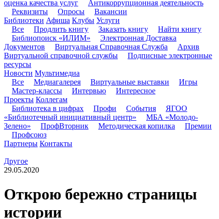
оценка качества услуг
Антикоррупционная деятельность
Реквизиты
Опросы
Вакансии
Библиотеки
Афиша
Клубы
Услуги
Все
Продлить книгу
Заказать книгу
Найти книгу
Библиопоиск «ИЛИМ»
Электронная Доставка
Документов
Виртуальная Справочная Служба
Архив
Виртуальной справочной службы
Подписные электронные
ресурсы
Новости
Мультимедиа
Все
Медиагалерея
Виртуальные выставки
Игры
Мастер-классы
Интервью
Интересное
Проекты
Коллегам
Библиотека в цифрах
Профи
События
ЯГОО
«Библиотечный инициативный центр»
МБА «Молодо-
Зелено»
ПрофВторник
Методическая копилка
Премии
Профсоюз
Партнеры
Контакты
Другое
29.05.2020
Открою бережно страницы
истории