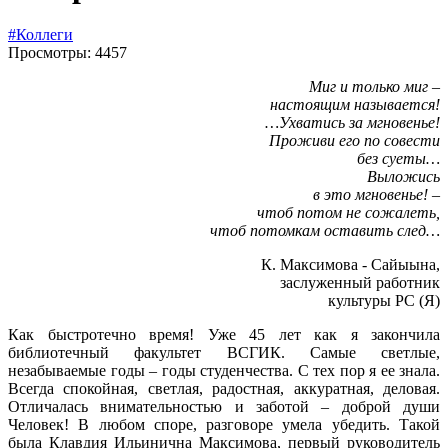
#Коллеги
Просмотры: 4457
Миг и только миг –
настоящим называется!
…Ухватись за мгновенье!
Проживи его по совести
без суеты…
Выложись
в это мгновенье! –
чтоб потом не сожалеть,
чтоб потомкам оставить след…
К. Максимова - Сайыына,
заслуженный работник
культуры РС (Я)
Как быстротечно время! Уже 45 лет как я закончила
библиотечный факультет ВСГИК. Самые светлые,
незабываемые годы – годы студенчества. С тех пор я ее знала.
Всегда спокойная, светлая, радостная, аккуратная, деловая.
Отличалась внимательностью и заботой – доброй души
Человек! В любом споре, разговоре умела убедить. Такой
была Клавдия Ильинична Максимова, первый руководитель