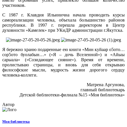
имело огромный успех, привлекло большое количество
участников.
С 1987 г. Клавдия Ильинична начала проводить курсы
самореализации человека, объехала большинство районов
республики. В 1997 г. перешла директором в Центр
духовности «Камелек» при УКиДР администрации г.Якутска.
Я бережно храню подаренные ею книги «Мин куйаар о5ото…
сор5ото буолабын…» («Я – дочь Вселенной») и «Айыы
сарыала» («Созидающее сияние»). Время от времени,
пролистываю страницы, и вновь для себя открываю
философские мысли, мудрость жизни дорогого сердцу
человека-коллеги.
Матрена Аргунова,
главный библиотекарь
Детской библиотеки-филиала №15 «Моя библиотека»
Автор
Моя библиотека