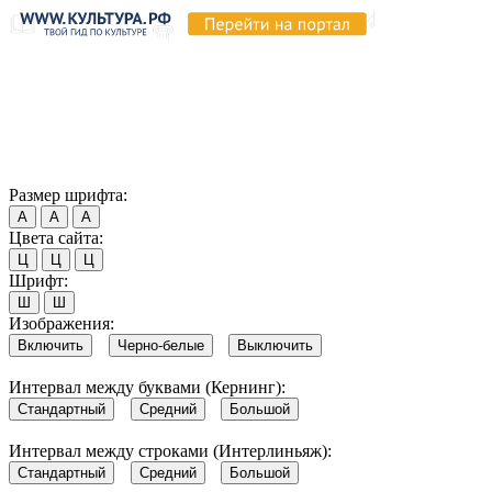
Продолжая пользоваться этим сайтом, вы соглашаетесь на
использование cookie и обработку данных в соответствии с
Политикой сайта в области обработки и защиты
персональных данных
. Обратите внимание, что в случае, если
использование сайтом файлов cookie отключено, некоторые
возможности сайта могут быть отображены некорректно.
Согласен
Размер шрифта:
А
А
А
Цвета сайта:
Ц
Ц
Ц
Шрифт:
Ш
Ш
Изображения:
Включить
Черно-белые
Выключить
Интервал между буквами (Кернинг):
Стандартный
Средний
Большой
Интервал между строками (Интерлиньяж):
Стандартный
Средний
Большой