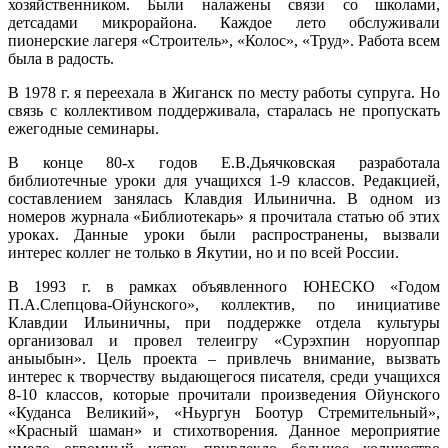
хозяйственником. Были налажены связи со школами,
детсадами микрорайона. Каждое лето обслуживали
пионерские лагеря «Строитель», «Колос», «Труд». Работа всем
была в радость.
В 1978 г. я переехала в Жиганск по месту работы супруга. Но
связь с коллективом поддерживала, старалась не пропускать
ежегодные семинары.
В конце 80-х годов Е.В.Дьячковская разработала
библиотечные уроки для учащихся 1-9 классов. Редакцией,
составлением занялась Клавдия Ильинична. В одном из
номеров журнала «Библиотекарь» я прочитала статью об этих
уроках. Данные уроки были распространены, вызвали
интерес коллег не только в Якутии, но и по всей России.
В 1993 г. в рамках объявленного ЮНЕСКО «Годом
П.А.Слепцова-Ойунского», коллектив, по инициативе
Клавдии Ильиничны, при поддержке отдела культуры
организовал и провел телеигру «Сурэхпин норуоппар
аныыбын». Цель проекта – привлечь внимание, вызвать
интерес к творчеству выдающегося писателя, среди учащихся
8-10 классов, которые прочитали произведения Ойунского
«Куданса Великий», «Ньургун Боотур Стремительный»,
«Красный шаман» и стихотворения. Данное мероприятие