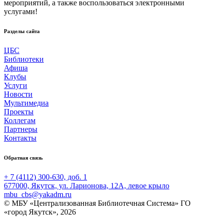
мероприятий, а также воспользоваться электронными
услугами!
Разделы сайта
ЦБС
Библиотеки
Афиша
Клубы
Услуги
Новости
Мультимедиа
Проекты
Коллегам
Партнеры
Контакты
Обратная связь
+ 7 (4112) 300-630, доб. 1
677000, Якутск, ул. Ларионова, 12А, левое крыло
mbu_cbs@yakadm.ru
© МБУ «Централизованная Библиотечная Система» ГО
«город Якутск», 2026