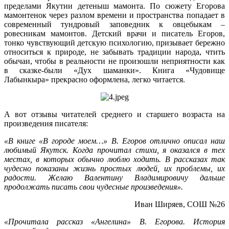
пределами Якутии детеныш мамонта. По сюжету Егорова
мамонтенок через разлом времени и пространства попадает в
современный тундровый заповедник к овцебыкам –
ровесникам мамонтов. Детский врачи и писатель Егоров,
тонко чувствующий детскую психологию, призывает бережно
относиться к природе, не забывать традиции народа, чтить
обычаи, чтобы в реальности не произошли неприятности как
в сказке-были «Дух шаманки». Книга «Чудовище
Лабынкыра» прекрасно оформлена, легко читается.
А вот отзывы читателей среднего и старшего возраста на
произведения писателя:
«В книге «В городе моем…» В. Егоров отлично описал наш
любимый Якутск. Когда прочитал стихи, я оказался в тех
местах, в которых обычно люблю ходить. В рассказах так
чудесно показаны жизнь простых людей, их проблемы, их
радости. Желаю Валентину Владимировичу дальше
продолжать писать свои чудесные произведения».
Иван Ширяев, СОШ №26
«Прочитала рассказ «Ангелина» В. Егорова. История