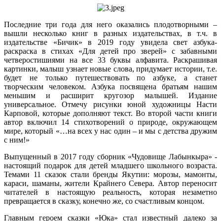
Последние три года для него оказались плодотворными –
вышли несколько книг в разных издательствах, в т.ч. в
издательстве «Бичик» в 2019 году увидела свет азбука-
раскраска в стихах «Для детей про зверей» с забавными
четверостишиями на все 33 буквы алфавита. Раскрашивая
картинки, малыш узнает новые слова, придумает истории, т.е.
будет не только путешествовать по азбуке, а станет
творческим человеком. Азбука посвящена братьям нашим
меньшим и расширит кругозор малышей. Издание
универсальное. Отмечу рисунки юной художницы Насти
Карповой, которые дополняют текст. Во второй части книги
автор включил 14 стихотворений о природе, окружающем
мире, который «…на всех у нас один – и мы с детства дружим
с ним!»
Выпущенный в 2017 году сборник «Чудовище Лабынкыра» -
настоящий подарок для детей младшего школьного возраста.
Темами 11 сказок стали бренды Якутии: морозы, мамонты,
караси, шаманы, жители Крайнего Севера. Автор переносит
читателей в настоящую реальность, которая незаметно
превращается в сказку, конечно же, со счастливым концом.
Главным героем сказки «Юка» стал известный далеко за