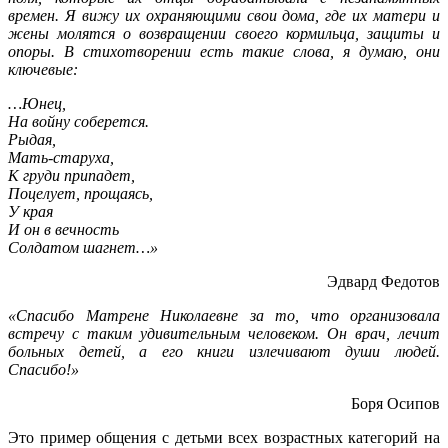
времен. Я вижу их охраняющими свои дома, где их матери и
жены молятся о возвращении своего кормильца, защиты и
опоры. В стихотворении есть такие слова, я думаю, они
ключевые:
…Юнец,
На войну соберется.
Рыдая,
Мать-старуха,
К груди припадет,
Поцелует, прощаясь,
У края
И он в вечность
Солдатом шагнет…»
Эдвард Федотов
«Спасибо Матрене Николаевне за то, что организовала
встречу с таким удивительным человеком. Он врач, лечит
больных детей, а его книги излечивают души людей.
Спасибо!»
Боря Осипов
Это пример общения с детьми всех возрастных категорий на