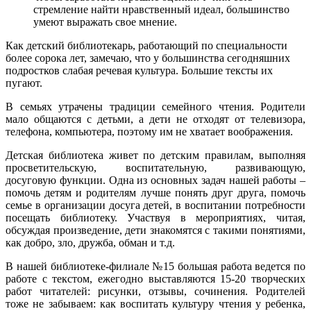
стремление найти нравственный идеал, большинство
умеют выражать свое мнение.
Как детский библиотекарь, работающий по специальности
более сорока лет, замечаю, что у большинства сегодняшних
подростков слабая речевая культура. Большие тексты их
пугают.
В семьях утрачены традиции семейного чтения. Родители
мало общаются с детьми, а дети не отходят от телевизора,
телефона, компьютера, поэтому им не хватает воображения.
Детская библиотека живет по детским правилам, выполняя
просветительскую, воспитательную, развивающую,
досуговую функции. Одна из основных задач нашей работы –
помочь детям и родителям лучше понять друг друга, помочь
семье в организации досуга детей, в воспитании потребности
посещать библиотеку. Участвуя в мероприятиях, читая,
обсуждая произведение, дети знакомятся с такими понятиями,
как добро, зло, дружба, обман и т.д.
В нашей библиотеке-филиале №15 большая работа ведется по
работе с текстом, ежегодно выставляются 15-20 творческих
работ читателей: рисунки, отзывы, сочинения. Родителей
тоже не забываем: как воспитать культуру чтения у ребенка,