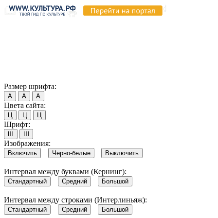
Продолжая пользоваться этим сайтом, вы соглашаетесь на
использование cookie и обработку данных в соответствии с
Политикой сайта в области обработки и защиты
персональных данных
. Обратите внимание, что в случае, если
использование сайтом файлов cookie отключено, некоторые
возможности сайта могут быть отображены некорректно.
Согласен
Размер шрифта:
А
А
А
Цвета сайта:
Ц
Ц
Ц
Шрифт:
Ш
Ш
Изображения:
Включить
Черно-белые
Выключить
Интервал между буквами (Кернинг):
Стандартный
Средний
Большой
Интервал между строками (Интерлиньяж):
Стандартный
Средний
Большой