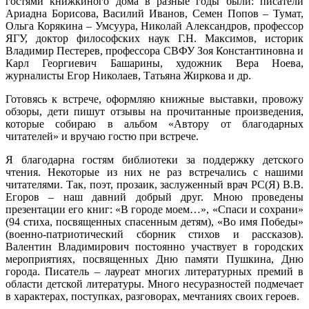
гостями книжкиного дома в разные годы были: писатели
Ариадна Борисова, Василий Иванов, Семен Попов – Тумат,
Ольга Корякина – Умсуура, Николай Александров, профессор
ЯГУ, доктор философских наук Г.Н. Максимов, историк
Владимир Пестерев, профессора СВФУ Зоя Константиновна и
Карл Георгиевич Башарины, художник Вера Ноева,
журналисты Егор Николаев, Татьяна Жиркова и др.
Готовясь к встрече, оформляю книжные выставки, провожу
обзоры, дети пишут отзывы на прочитанные произведения,
которые собираю в альбом «Автору от благодарных
читателей» и вручаю гостю при встрече.
Я благодарна гостям библиотеки за поддержку детского
чтения. Некоторые из них не раз встречались с нашими
читателями. Так, поэт, прозаик, заслуженный врач РС(Я) В.В.
Егоров – наш давний добрый друг. Мною проведены
презентации его книг: «В городе моем…», «Спаси и сохрани»
(94 стиха, посвященных спасенным детям), «Во имя Победы»
(военно-патриотический сборник стихов и рассказов).
Валентин Владимирович постоянно участвует в городских
мероприятиях, посвященных Дню памяти Пушкина, Дню
города. Писатель – лауреат многих литературных премий в
области детской литературы. Много несуразностей подмечает
в характерах, поступках, разговорах, мечтаниях своих героев.