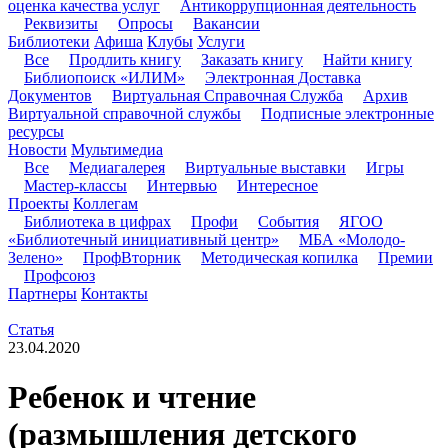
оценка качества услуг
Антикоррупционная деятельность
Реквизиты
Опросы
Вакансии
Библиотеки
Афиша
Клубы
Услуги
Все
Продлить книгу
Заказать книгу
Найти книгу
Библиопоиск «ИЛИМ»
Электронная Доставка
Документов
Виртуальная Справочная Служба
Архив
Виртуальной справочной службы
Подписные электронные
ресурсы
Новости
Мультимедиа
Все
Медиагалерея
Виртуальные выставки
Игры
Мастер-классы
Интервью
Интересное
Проекты
Коллегам
Библиотека в цифрах
Профи
События
ЯГОО
«Библиотечный инициативный центр»
МБА «Молодо-
Зелено»
ПрофВторник
Методическая копилка
Премии
Профсоюз
Партнеры
Контакты
Статья
23.04.2020
Ребенок и чтение
(размышления детского