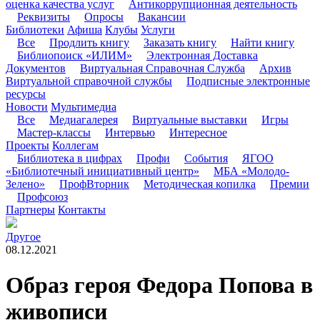
оценка качества услуг
Антикоррупционная деятельность
Реквизиты
Опросы
Вакансии
Библиотеки
Афиша
Клубы
Услуги
Все
Продлить книгу
Заказать книгу
Найти книгу
Библиопоиск «ИЛИМ»
Электронная Доставка
Документов
Виртуальная Справочная Служба
Архив
Виртуальной справочной службы
Подписные электронные
ресурсы
Новости
Мультимедиа
Все
Медиагалерея
Виртуальные выставки
Игры
Мастер-классы
Интервью
Интересное
Проекты
Коллегам
Библиотека в цифрах
Профи
События
ЯГОО
«Библиотечный инициативный центр»
МБА «Молодо-
Зелено»
ПрофВторник
Методическая копилка
Премии
Профсоюз
Партнеры
Контакты
Другое
08.12.2021
Образ героя Федора Попова в
живописи