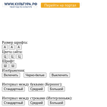
Продолжая пользоваться этим сайтом, вы соглашаетесь на
использование cookie и обработку данных в соответствии с
Политикой сайта в области обработки и защиты
персональных данных
. Обратите внимание, что в случае, если
использование сайтом файлов cookie отключено, некоторые
возможности сайта могут быть отображены некорректно.
Согласен
Размер шрифта:
А
А
А
Цвета сайта:
Ц
Ц
Ц
Шрифт:
Ш
Ш
Изображения:
Включить
Черно-белые
Выключить
Интервал между буквами (Кернинг):
Стандартный
Средний
Большой
Интервал между строками (Интерлиньяж):
Стандартный
Средний
Большой