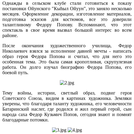
Однажды в сельском клубе стали готовиться к показу
постановки Ойунского "Кыһыл Ойуун", это заняло несколько
месяцев. Оформление декорации, изготовление материалов,
подготовка эскизов для костюмов, все это доверили
талантливому Федору Попову. Вспоминают, что этот
спектакль в свое время вызвал большой интерес во всем
районе.
После окончания художественного училища, Федор
Николаевич взялся за исполнение давней мечты - написать
образ героя Федора Попова и считал, что для него это
особенная тема. Это была самая кропотливая, скрупулезная
работа. Он долго изучал биографию Федора Попова, его
боевой путь.
Тему войны, истории, светлый образ, подвиг героя
Советского Союза, видим в картинах художника. Земляки
уверены, что благодаря таланту художника, его человечности
Батаринский наслег, где родился и жил первый герой, сын
народа саха Федор Кузьмич Попов, сегодня знают и помнят
благодарные потомки.