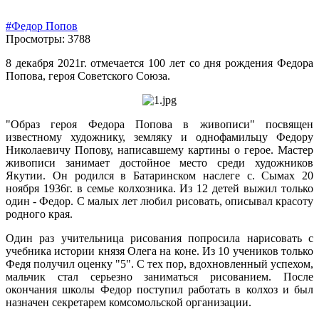
#Федор Попов
Просмотры: 3788
8 декабря 2021г. отмечается 100 лет со дня рождения Федора
Попова, героя Советского Союза.
"Образ героя Федора Попова в живописи" посвящен
известному художнику, земляку и однофамильцу Федору
Николаевичу Попову, написавшему картины о герое. Мастер
живописи занимает достойное место среди художников
Якутии. Он родился в Батаринском наслеге с. Сымах 20
ноября 1936г. в семье колхозника. Из 12 детей выжил только
один - Федор. С малых лет любил рисовать, описывал красоту
родного края.
Один раз учительница рисования попросила нарисовать с
учебника истории князя Олега на коне. Из 10 учеников только
Федя получил оценку "5". С тех пор, вдохновленный успехом,
мальчик стал серьезно заниматься рисованием. После
окончания школы Федор поступил работать в колхоз и был
назначен секретарем комсомольской организации.