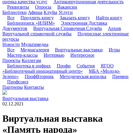
оценка качества услуг
Антикоррупционная деятельность
Реквизиты
Опросы
Вакансии
Библиотеки
Афиша
Клубы
Услуги
Все
Продлить книгу
Заказать книгу
Найти книгу
Библиопоиск «ИЛИМ»
Электронная Доставка
Документов
Виртуальная Справочная Служба
Архив
Виртуальной справочной службы
Подписные электронные
ресурсы
Новости
Мультимедиа
Все
Медиагалерея
Виртуальные выставки
Игры
Мастер-классы
Интервью
Интересное
Проекты
Коллегам
Библиотека в цифрах
Профи
События
ЯГОО
«Библиотечный инициативный центр»
МБА «Молодо-
Зелено»
ПрофВторник
Методическая копилка
Премии
Профсоюз
Партнеры
Контакты
Виртуальная выставка
02.12.2021
Виртуальная выставка
«Память народа»