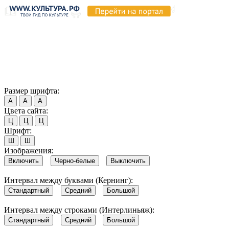
Продолжая пользоваться этим сайтом, вы соглашаетесь на
использование cookie и обработку данных в соответствии с
Политикой сайта в области обработки и защиты
персональных данных
. Обратите внимание, что в случае, если
использование сайтом файлов cookie отключено, некоторые
возможности сайта могут быть отображены некорректно.
Согласен
Размер шрифта:
А
А
А
Цвета сайта:
Ц
Ц
Ц
Шрифт:
Ш
Ш
Изображения:
Включить
Черно-белые
Выключить
Интервал между буквами (Кернинг):
Стандартный
Средний
Большой
Интервал между строками (Интерлиньяж):
Стандартный
Средний
Большой