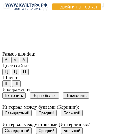
Продолжая пользоваться этим сайтом, вы соглашаетесь на
использование cookie и обработку данных в соответствии с
Политикой сайта в области обработки и защиты
персональных данных
. Обратите внимание, что в случае, если
использование сайтом файлов cookie отключено, некоторые
возможности сайта могут быть отображены некорректно.
Согласен
Размер шрифта:
А
А
А
Цвета сайта:
Ц
Ц
Ц
Шрифт:
Ш
Ш
Изображения:
Включить
Черно-белые
Выключить
Интервал между буквами (Кернинг):
Стандартный
Средний
Большой
Интервал между строками (Интерлиньяж):
Стандартный
Средний
Большой