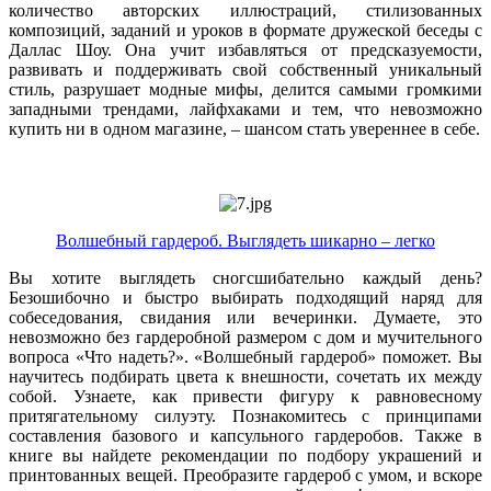
количество авторских иллюстраций, стилизованных
композиций, заданий и уроков в формате дружеской беседы с
Даллас Шоу. Она учит избавляться от предсказуемости,
развивать и поддерживать свой собственный уникальный
стиль, разрушает модные мифы, делится самыми громкими
западными трендами, лайфхаками и тем, что невозможно
купить ни в одном магазине, – шансом стать увереннее в себе.
Волшебный гардероб. Выглядеть шикарно – легко
Вы хотите выглядеть сногсшибательно каждый день?
Безошибочно и быстро выбирать подходящий наряд для
собеседования, свидания или вечеринки. Думаете, это
невозможно без гардеробной размером с дом и мучительного
вопроса «Что надеть?». «Волшебный гардероб» поможет. Вы
научитесь подбирать цвета к внешности, сочетать их между
собой. Узнаете, как привести фигуру к равновесному
притягательному силуэту. Познакомитесь с принципами
составления базового и капсульного гардеробов. Также в
книге вы найдете рекомендации по подбору украшений и
принтованных вещей. Преобразите гардероб с умом, и вскоре