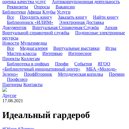
оценка качества услуг
Антикоррупционная деятельность
Реквизиты
Опросы
Вакансии
Библиотеки
Афиша
Клубы
Услуги
Все
Продлить книгу
Заказать книгу
Найти книгу
Библиопоиск «ИЛИМ»
Электронная Доставка
Документов
Виртуальная Справочная Служба
Архив
Виртуальной справочной службы
Подписные электронные
ресурсы
Новости
Мультимедиа
Все
Медиагалерея
Виртуальные выставки
Игры
Мастер-классы
Интервью
Интересное
Проекты
Коллегам
Библиотека в цифрах
Профи
События
ЯГОО
«Библиотечный инициативный центр»
МБА «Молодо-
Зелено»
ПрофВторник
Методическая копилка
Премии
Профсоюз
Партнеры
Контакты
Другое
17.08.2021
Идеальный гардероб
#Обзор
#Литрес