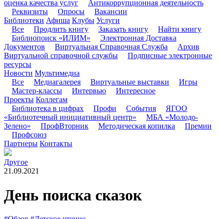
оценка качества услуг
Антикоррупционная деятельность
Реквизиты
Опросы
Вакансии
Библиотеки
Афиша
Клубы
Услуги
Все
Продлить книгу
Заказать книгу
Найти книгу
Библиопоиск «ИЛИМ»
Электронная Доставка
Документов
Виртуальная Справочная Служба
Архив
Виртуальной справочной службы
Подписные электронные
ресурсы
Новости
Мультимедиа
Все
Медиагалерея
Виртуальные выставки
Игры
Мастер-классы
Интервью
Интересное
Проекты
Коллегам
Библиотека в цифрах
Профи
События
ЯГОО
«Библиотечный инициативный центр»
МБА «Молодо-
Зелено»
ПрофВторник
Методическая копилка
Премии
Профсоюз
Партнеры
Контакты
Другое
21.09.2021
День поиска сказок
#Обзор
#Детское чтение