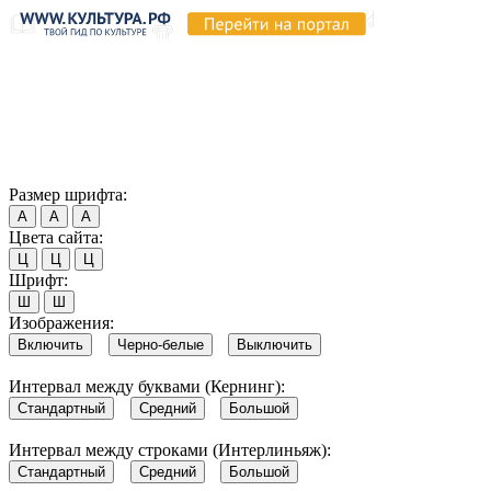
Продолжая пользоваться этим сайтом, вы соглашаетесь на
использование cookie и обработку данных в соответствии с
Политикой сайта в области обработки и защиты
персональных данных
. Обратите внимание, что в случае, если
использование сайтом файлов cookie отключено, некоторые
возможности сайта могут быть отображены некорректно.
Согласен
Размер шрифта:
А
А
А
Цвета сайта:
Ц
Ц
Ц
Шрифт:
Ш
Ш
Изображения:
Включить
Черно-белые
Выключить
Интервал между буквами (Кернинг):
Стандартный
Средний
Большой
Интервал между строками (Интерлиньяж):
Стандартный
Средний
Большой