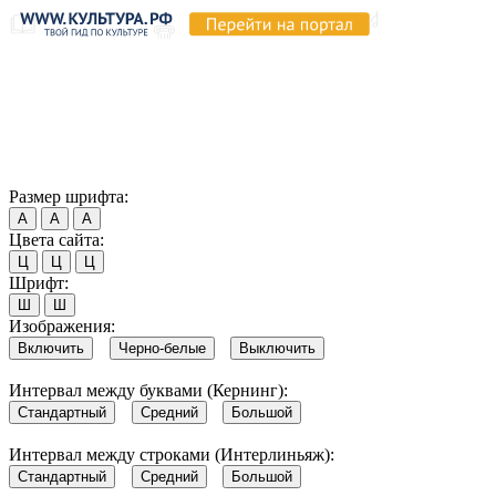
Продолжая пользоваться этим сайтом, вы соглашаетесь на
использование cookie и обработку данных в соответствии с
Политикой сайта в области обработки и защиты
персональных данных
. Обратите внимание, что в случае, если
использование сайтом файлов cookie отключено, некоторые
возможности сайта могут быть отображены некорректно.
Согласен
Размер шрифта:
А
А
А
Цвета сайта:
Ц
Ц
Ц
Шрифт:
Ш
Ш
Изображения:
Включить
Черно-белые
Выключить
Интервал между буквами (Кернинг):
Стандартный
Средний
Большой
Интервал между строками (Интерлиньяж):
Стандартный
Средний
Большой