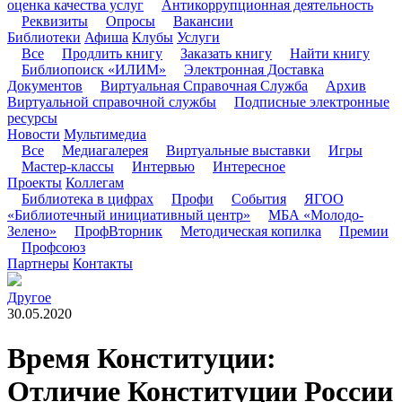
оценка качества услуг
Антикоррупционная деятельность
Реквизиты
Опросы
Вакансии
Библиотеки
Афиша
Клубы
Услуги
Все
Продлить книгу
Заказать книгу
Найти книгу
Библиопоиск «ИЛИМ»
Электронная Доставка
Документов
Виртуальная Справочная Служба
Архив
Виртуальной справочной службы
Подписные электронные
ресурсы
Новости
Мультимедиа
Все
Медиагалерея
Виртуальные выставки
Игры
Мастер-классы
Интервью
Интересное
Проекты
Коллегам
Библиотека в цифрах
Профи
События
ЯГОО
«Библиотечный инициативный центр»
МБА «Молодо-
Зелено»
ПрофВторник
Методическая копилка
Премии
Профсоюз
Партнеры
Контакты
Другое
30.05.2020
Время Конституции:
Отличие Конституции России