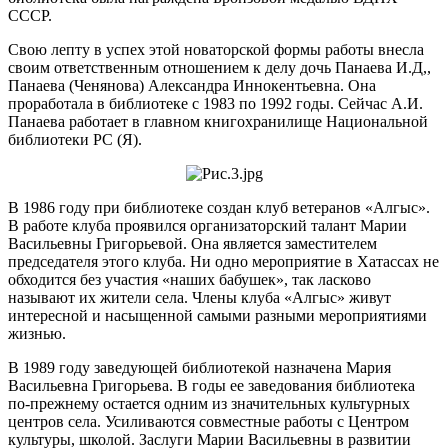
СССР.
Свою лепту в успех этой новаторской формы работы внесла
своим ответственным отношением к делу дочь Панаева И.Д,,
Панаева (Ченянова) Александра Иннокентьевна. Она
проработала в библиотеке с 1983 по 1992 годы. Сейчас А.И.
Панаева работает в главном книгохранилище Национальной
библиотеки РС (Я).
В 1986 году при библиотеке создан клуб ветеранов «Алгыс».
В работе клуба проявился организаторский талант Марии
Васильевны Григорьевой. Она является заместителем
председателя этого клуба. Ни одно мероприятие в Хатассах не
обходится без участия «наших бабушек», так ласково
называют их жители села. Члены клуба «Алгыс» живут
интересной и насыщенной самыми разными мероприятиями
жизнью.
В 1989 году заведующей библиотекой назначена Мария
Васильевна Григорьева. В годы ее заведования библиотека
по-прежнему остается одним из значительных культурных
центров села. Усиливаются совместные работы с Центром
культуры, школой. Заслуги Марии Васильевны в развитии