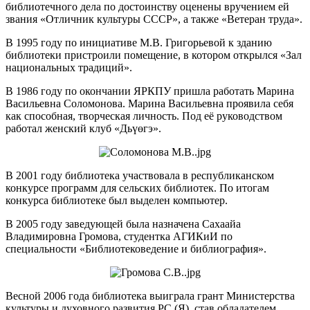
библиотечного дела по достоинству оценены вручением ей
звания «Отличник культуры СССР», а также «Ветеран труда».
В 1995 году по инициативе М.В. Григорьевой к зданию
библиотеки пристроили помещение, в котором открылся «Зал
национальных традиций».
В 1986 году по окончании ЯРКПУ пришла работать Марина
Васильевна Соломонова. Марина Васильевна проявила себя
как способная, творческая личность. Под её руководством
работал женский клуб «Дьүɵгэ».
В 2001 году библиотека участвовала в республиканском
конкурсе программ для сельских библиотек. По итогам
конкурса библиотеке был выделен компьютер.
В 2005 году заведующей была назначена Сахаайа
Владимировна Громова, студентка АГИКиИ по
специальности «Библиотековедение и библиография».
Весной 2006 года библиотека выиграла грант Министерства
культуры и духовного развития РС (Я), став обладателем