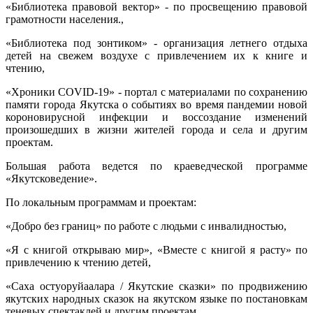
«Библиотека правовой вектор» - по просвещению правовой
грамотности населения.,
«Библиотека под зонтиком» - организация летнего отдыха
детей на свежем воздухе с привлечением их к книге и
чтению,
«Хроники COVID-19» - портал с материалами по сохранению
памяти города Якутска о событиях во время пандемии новой
короновирусной инфекции и воссоздание изменений
произошедших в жизни жителей города и села и другим
проектам.
Большая работа ведется по краеведческой программе
«Якутсковедение».
По локальным программам и проектам:
«Добро без границ» по работе с людьми с инвалидностью,
«Я с книгой открываю мир», «Вместе с книгой я расту» по
привлечению к чтению детей,
«Саха остуоруйаалара / Якутские сказки» по продвижению
якутских народных сказок на якутском языке по постановкам
теневых спектаклей и другим проектам.