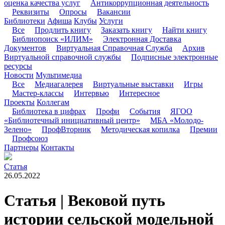
оценка качества услуг
Антикоррупционная деятельность
Реквизиты
Опросы
Вакансии
Библиотеки
Афиша
Клубы
Услуги
Все
Продлить книгу
Заказать книгу
Найти книгу
Библиопоиск «ИЛИМ»
Электронная Доставка
Документов
Виртуальная Справочная Служба
Архив
Виртуальной справочной службы
Подписные электронные
ресурсы
Новости
Мультимедиа
Все
Медиагалерея
Виртуальные выставки
Игры
Мастер-классы
Интервью
Интересное
Проекты
Коллегам
Библиотека в цифрах
Профи
События
ЯГОО
«Библиотечный инициативный центр»
МБА «Молодо-
Зелено»
ПрофВторник
Методическая копилка
Премии
Профсоюз
Партнеры
Контакты
Статья
26.05.2022
Статья | Вековой путь
истории сельской модельной