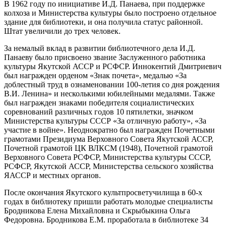
В 1962 году по инициативе И.Д. Панаева, при поддержке
колхоза и Министерства культуры было построено отдельное
здание для библиотеки, и она получила статус районной.
Штат увеличили до трех человек.
За немалый вклад в развитии библиотечного дела И.Д.
Панаеву было присвоено звание Заслуженного работника
культуры Якутской АССР и РСФСР. Иннокентий Дмитриевич
был награжден орденом «Знак почета», медалью «За
доблестный труд в ознаменовании 100-летия со дня рождения
В.И. Ленина» и несколькими юбилейными медалями. Также
был награжден знаками победителя социалистических
соревнований различных годов 10 пятилетки, значком
Министерства культуры СССР «За отличную работу», «За
участие в войне». Неоднократно был награжден Почетными
грамотами Президиума Верховного Совета Якутской АССР,
Почетной грамотой ЦК ВЛКСМ (1948), Почетной грамотой
Верховного Совета РСФСР, Министерства культуры СССР,
РСФСР, Якутской АССР, Министерства сельского хозяйства
ЯАССР и местных органов.
После окончания Якутского культпросветучилища в 60-х
годах в библиотеку пришли работать молодые специалисты
Бродникова Елена Михайловна и Скрыбыкина Ольга
Федоровна. Бродникова Е.М. проработала в библиотеке 34