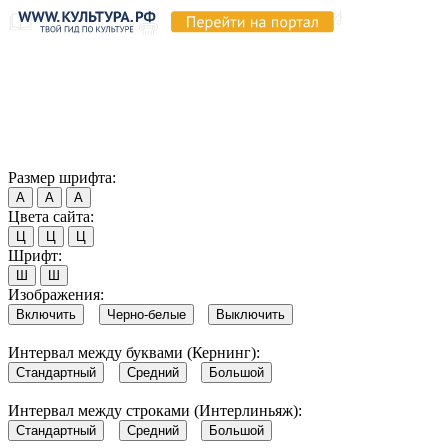
Продолжая пользоваться этим сайтом, вы соглашаетесь на
использование cookie и обработку данных в соответствии с
Политикой сайта в области обработки и защиты
персональных данных
. Обратите внимание, что в случае, если
использование сайтом файлов cookie отключено, некоторые
возможности сайта могут быть отображены некорректно.
Согласен
Размер шрифта:
А
А
А
Цвета сайта:
Ц
Ц
Ц
Шрифт:
Ш
Ш
Изображения:
Включить
Черно-белые
Выключить
Интервал между буквами (Кернинг):
Стандартный
Средний
Большой
Интервал между строками (Интерлиньяж):
Стандартный
Средний
Большой