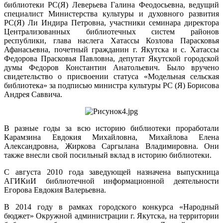
библиотеки РС(Я) Леверьева Галина Феодосьевна, ведущий
специалист Министерства культуры и духовного развития
РС(Я) Ли Индира Петровна, участники семинара директора
Централизованных библиотечных систем районов
республики, глава наслега Хатассы Козлова Парасковья
Афанасьевна, почетный гражданин г. Якутска и с. Хатассы
Федорова Прасковья Павловна, депутат Якутской городской
думы Федоров Константин Анатольевич. Было вручено
свидетельство о присвоении статуса «Модельная сельская
библиотека» за подписью министра культуры РС (Я) Борисова
Андрея Саввича.
В разные годы за всю историю библиотеки проработали
Карамзина Евдокия Михайловна, Михайлова Елена
Александровна, Жиркова Саргылана Владимировна. Они
также внесли свой посильный вклад в историю библиотеки.
С августа 2010 года заведующей назначена выпускница
АГИКиИ библиотечной информационной деятельности
Егорова Евдокия Валерьевна.
В 2014 году в рамках городского конкурса «Народный
бюджет» Окружной администрации г. Якутска, на территории