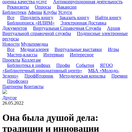
оценка качества услуг
Антикоррупционная деятельность
Реквизиты
Опросы
Вакансии
Библиотеки
Афиша
Клубы
Услуги
Все
Продлить книгу
Заказать книгу
Найти книгу
Библиопоиск «ИЛИМ»
Электронная Доставка
Документов
Виртуальная Справочная Служба
Архив
Виртуальной справочной службы
Подписные электронные
ресурсы
Новости
Мультимедиа
Все
Медиагалерея
Виртуальные выставки
Игры
Мастер-классы
Интервью
Интересное
Проекты
Коллегам
Библиотека в цифрах
Профи
События
ЯГОО
«Библиотечный инициативный центр»
МБА «Молодо-
Зелено»
ПрофВторник
Методическая копилка
Премии
Профсоюз
Партнеры
Контакты
Другое
26.05.2022
Она была душой дела:
традиции и инновации