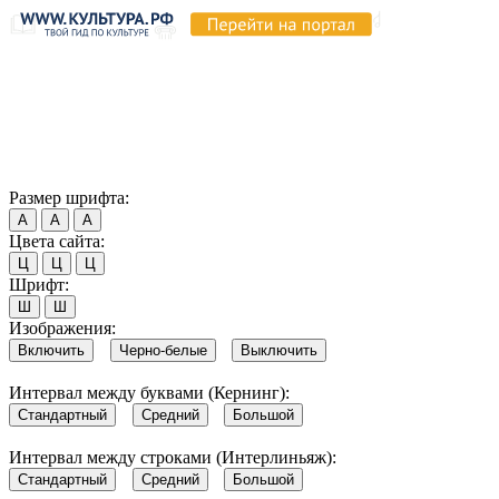
Продолжая пользоваться этим сайтом, вы соглашаетесь на
использование cookie и обработку данных в соответствии с
Политикой сайта в области обработки и защиты
персональных данных
. Обратите внимание, что в случае, если
использование сайтом файлов cookie отключено, некоторые
возможности сайта могут быть отображены некорректно.
Согласен
Размер шрифта:
А
А
А
Цвета сайта:
Ц
Ц
Ц
Шрифт:
Ш
Ш
Изображения:
Включить
Черно-белые
Выключить
Интервал между буквами (Кернинг):
Стандартный
Средний
Большой
Интервал между строками (Интерлиньяж):
Стандартный
Средний
Большой