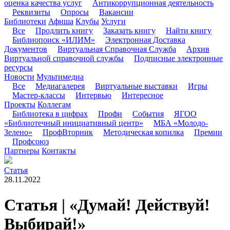
оценка качества услуг
Антикоррупционная деятельность
Реквизиты
Опросы
Вакансии
Библиотеки
Афиша
Клубы
Услуги
Все
Продлить книгу
Заказать книгу
Найти книгу
Библиопоиск «ИЛИМ»
Электронная Доставка
Документов
Виртуальная Справочная Служба
Архив
Виртуальной справочной службы
Подписные электронные
ресурсы
Новости
Мультимедиа
Все
Медиагалерея
Виртуальные выставки
Игры
Мастер-классы
Интервью
Интересное
Проекты
Коллегам
Библиотека в цифрах
Профи
События
ЯГОО
«Библиотечный инициативный центр»
МБА «Молодо-
Зелено»
ПрофВторник
Методическая копилка
Премии
Профсоюз
Партнеры
Контакты
Статья
28.11.2022
Статья | «Думай! Действуй!
Выбирай!»