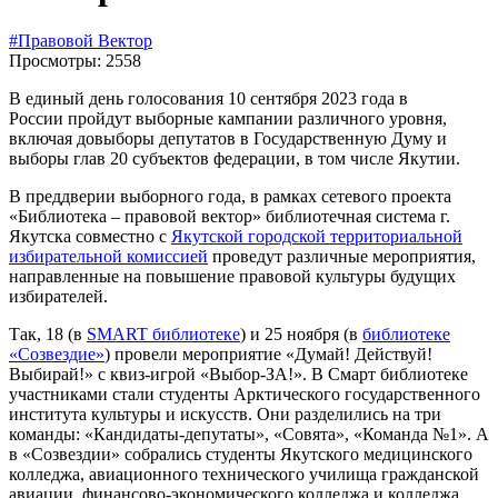
#Правовой Вектор
Просмотры: 2558
В единый день голосования 10 сентября 2023 года в
России пройдут выборные кампании различного уровня,
включая довыборы депутатов в Государственную Думу и
выборы глав 20 субъектов федерации, в том числе Якутии.
В преддверии выборного года, в рамках сетевого проекта
«Библиотека – правовой вектор» библиотечная система г.
Якутска совместно с
Якутской городской территориальной
избирательной комиссией
проведут различные мероприятия,
направленные на повышение правовой культуры будущих
избирателей.
Так, 18 (в
SMART библиотеке
) и 25 ноября (в
библиотеке
«Созвездие»
) провели мероприятие «Думай! Действуй!
Выбирай!» с квиз-игрой «Выбор-ЗА!». В Смарт библиотеке
участниками стали студенты Арктического государственного
института культуры и искусств. Они разделились на три
команды: «Кандидаты-депутаты», «Совята», «Команда №1». А
в «Созвездии» собрались студенты Якутского медицинского
колледжа, авиационного технического училища гражданской
авиации, финансово-экономического колледжа и колледжа