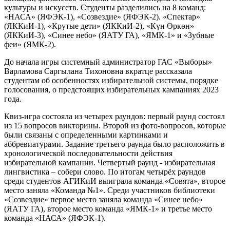
культуры и искусств. Студенты разделились на 8 команд:
«НАСА» (ЯФЭК-1), «Созвездие» (ЯФЭК-2). «Спектар»
(ЯККиИ-1), «Крутые дети» (ЯККиИ-2), «Күн Өркөн»
(ЯККиИ-3), «Синее небо» (ЯАТУ ГА), «ЯМК-1» и «Зубные
феи» (ЯМК-2).
До начала игры системный администратор ГАС «Выборы»
Варламова Саргылана Тихоновна вкратце рассказала
студентам об особенностях избирательной системы, порядке
голосования, о предстоящих избирательных кампаниях 2023
года.
Квиз-игра состояла из четырех раундов: первый раунд состоял
из 15 вопросов викторины. Второй из фото-вопросов, которые
были связаны с определенными картинками и
аббревиатурами. Задание третьего раунда было расположить в
хронологической последовательности действия
избирательной кампании. Четвертый раунд - избирательная
лингвистика – собери слово. По итогам четырёх раундов
среди студентов АГИКиИ выиграла команда «Совята», второе
место заняла «Команда №1». Среди участников библиотеки
«Созвездие» первое место заняла команда «Синее небо»
(ЯАТУ ГА), второе место команда «ЯМК-1» и третье место
команда «НАСА» (ЯФЭК-1).