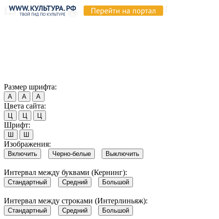
Продолжая пользоваться этим сайтом, вы соглашаетесь на
использование cookie и обработку данных в соответствии с
Политикой сайта в области обработки и защиты
персональных данных
. Обратите внимание, что в случае, если
использование сайтом файлов cookie отключено, некоторые
возможности сайта могут быть отображены некорректно.
Согласен
Размер шрифта:
А
А
А
Цвета сайта:
Ц
Ц
Ц
Шрифт:
Ш
Ш
Изображения:
Включить
Черно-белые
Выключить
Интервал между буквами (Кернинг):
Стандартный
Средний
Большой
Интервал между строками (Интерлиньяж):
Стандартный
Средний
Большой