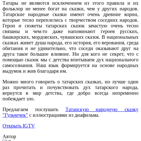
Татары не являются исключением из этого правила и их
фольклор не менее богат на сказки, чем у других народов.
Татарские народные сказки имеют очень древние корни,
которые тесно переплелись с творчеством соседних народов.
Герои и сюжеты татарских сказок зачастую очень тесно
связаны и чем-то даже напоминают героев русских,
башкирских, мордовских, чувашских сказок. В национальных
сказках живет душа народа, его история, его верования, среда
обитания и не удивительно, что соседи оказывают друг на
друга такое большое влияние. Ни для кого не секрет, что с
помощью сказок мы с детства впитываем дух национального
самосознания. Наш язык формируется на основе народных
выдумок и жив благодаря им.
Можно много говорить о татарских сказках, но лучше один
раз прочитать и почувствовать дух татарского народа,
вернутся в мир детства, где добро всегда непременно
побеждает зло.
Предлагаем послушать
Татарскую народную сказку
"Гульчечек"
с иллюстрациями из диафильма.
Открыть IGTV
Автор