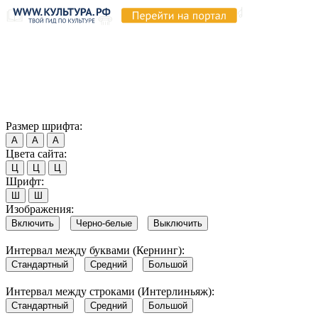
Продолжая пользоваться этим сайтом, вы соглашаетесь на
использование cookie и обработку данных в соответствии с
Политикой сайта в области обработки и защиты
персональных данных
. Обратите внимание, что в случае, если
использование сайтом файлов cookie отключено, некоторые
возможности сайта могут быть отображены некорректно.
Согласен
Размер шрифта:
А
А
А
Цвета сайта:
Ц
Ц
Ц
Шрифт:
Ш
Ш
Изображения:
Включить
Черно-белые
Выключить
Интервал между буквами (Кернинг):
Стандартный
Средний
Большой
Интервал между строками (Интерлиньяж):
Стандартный
Средний
Большой