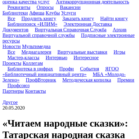
оценка качества услуг
Антикоррупционная деятельность
Реквизиты
Опросы
Вакансии
Библиотеки
Афиша
Клубы
Услуги
Все
Продлить книгу
Заказать книгу
Найти книгу
Библиопоиск «ИЛИМ»
Электронная Доставка
Документов
Виртуальная Справочная Служба
Архив
Виртуальной справочной службы
Подписные электронные
ресурсы
Новости
Мультимедиа
Все
Медиагалерея
Виртуальные выставки
Игры
Мастер-классы
Интервью
Интересное
Проекты
Коллегам
Библиотека в цифрах
Профи
События
ЯГОО
«Библиотечный инициативный центр»
МБА «Молодо-
Зелено»
ПрофВторник
Методическая копилка
Премии
Профсоюз
Партнеры
Контакты
Другое
20.05.2020
«Читаем народные сказки»:
Татарская народная сказка