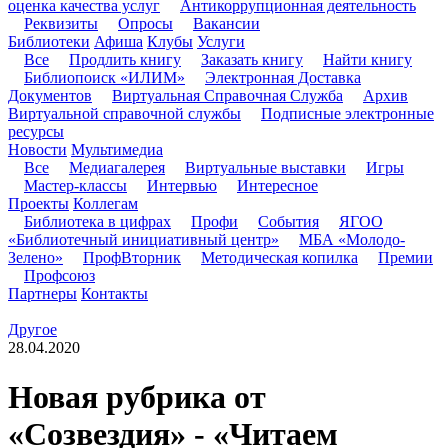
оценка качества услуг
Антикоррупционная деятельность
Реквизиты
Опросы
Вакансии
Библиотеки
Афиша
Клубы
Услуги
Все
Продлить книгу
Заказать книгу
Найти книгу
Библиопоиск «ИЛИМ»
Электронная Доставка
Документов
Виртуальная Справочная Служба
Архив
Виртуальной справочной службы
Подписные электронные
ресурсы
Новости
Мультимедиа
Все
Медиагалерея
Виртуальные выставки
Игры
Мастер-классы
Интервью
Интересное
Проекты
Коллегам
Библиотека в цифрах
Профи
События
ЯГОО
«Библиотечный инициативный центр»
МБА «Молодо-
Зелено»
ПрофВторник
Методическая копилка
Премии
Профсоюз
Партнеры
Контакты
Другое
28.04.2020
Новая рубрика от
«Созвездия» - «Читаем