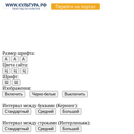
Продолжая пользоваться этим сайтом, вы соглашаетесь на
использование cookie и обработку данных в соответствии с
Политикой сайта в области обработки и защиты
персональных данных
. Обратите внимание, что в случае, если
использование сайтом файлов cookie отключено, некоторые
возможности сайта могут быть отображены некорректно.
Согласен
Размер шрифта:
А
А
А
Цвета сайта:
Ц
Ц
Ц
Шрифт:
Ш
Ш
Изображения:
Включить
Черно-белые
Выключить
Интервал между буквами (Кернинг):
Стандартный
Средний
Большой
Интервал между строками (Интерлиньяж):
Стандартный
Средний
Большой