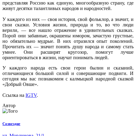
представляя Россию как единую, многообразную страну, где
живут десятки талантливых народов и народностей.
У каждого из них — своя история, свой фольклор, а значит, и
свои сказки. Условия жизни, природа и то, во что люди
верили, — все нашло отражение в удивительных сказках.
Порой они забавные, окрашены юмором, зачастую грустные,
но обязательно мудрые. В них отразился опыт поколений.
Прочитать их — значит понять душу народа и самому стать
умнее. Они расширят кругозор, помогут лучше
ориентироваться в жизни, научат понимать людей.
У каждого народа есть свои герои былин и сказаний,
отличающиеся большой силой и совершающие подвиги. И
сегодня мы вас познакомим с калмыцкой народной сказкой
«Добрый Овше».
Ссылка на
IGTV
.
Автор
Созвездие
ул. Мординова, 21/1