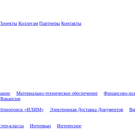
Проекты
Коллегам
Партнеры
Контакты
дание
Материально-техническое обеспечение
Финансово-хоз
Вакансии
иблиопоиск «ИЛИМ»
Электронная Доставка Документов
Ви
тер-классы
Интервью
Интересное