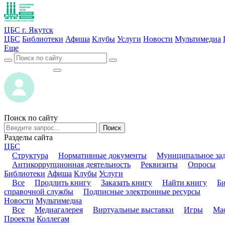
ЦБС г. Якутск
ЦБС
Библиотеки
Афиша
Клубы
Услуги
Новости
Мультимедиа
Еще
ВОЙТИ
ВОЙТИ
Поиск по сайту
Поиск
Разделы сайта
ЦБС
Структура
Нормативные документы
Муниципальное за
Антикоррупционная деятельность
Реквизиты
Опросы
Библиотеки
Афиша
Клубы
Услуги
Все
Продлить книгу
Заказать книгу
Найти книгу
Б
справочной службы
Подписные электронные ресурсы
Новости
Мультимедиа
Все
Медиагалерея
Виртуальные выставки
Игры
Мас
Проекты
Коллегам