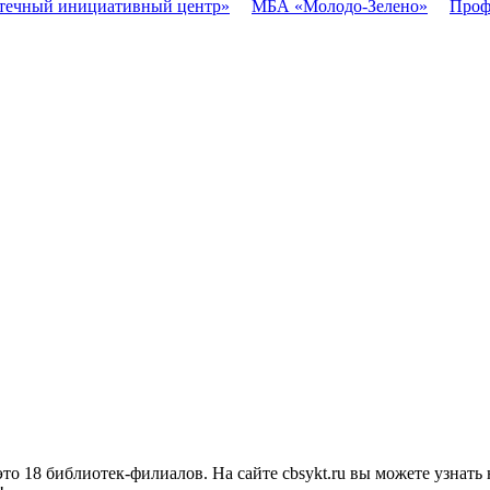
течный инициативный центр»
МБА «Молодо-Зелено»
Проф
о 18 библиотек-филиалов. На сайте cbsykt.ru вы можете узнать 