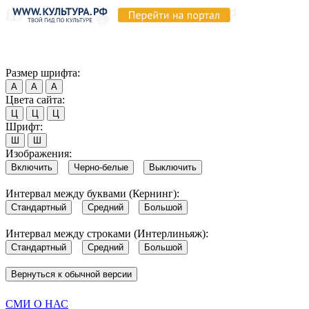
Продолжая пользоваться этим сайтом, вы соглашаетесь на испо
Обратите внимание, что в случае, если использование сайтом 
Согласен
Размер шрифта:
А
А
А
Цвета сайта:
Ц
Ц
Ц
Шрифт:
Ш
Ш
Изображения:
Включить
Черно-белые
Выключить
Интервал между буквами (Кернинг):
Стандартный
Средний
Большой
Интервал между строками (Интерлиньяж):
Стандартный
Средний
Большой
Вернуться к обычной версии
СМИ О НАС