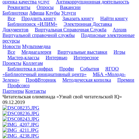
оценка качества услуг
Антикоррупционная деятельность
Реквизиты
Опросы
Вакансии
Библиотеки
Афиша
Клубы
Услуги
Все
Продлить книгу
Заказать книгу
Найти книгу
Библиопоиск «ИЛИМ»
Электронная Доставка
Документов
Виртуальная Справочная Служба
Архив
Виртуальной справочной службы
Подписные электронные
ресурсы
Новости
Мультимедиа
Все
Медиагалерея
Виртуальные выставки
Игры
Мастер-классы
Интервью
Интересное
Проекты
Коллегам
Библиотека в цифрах
Профи
События
ЯГОО
«Библиотечный инициативный центр»
МБА «Молодо-
Зелено»
ПрофВторник
Методическая копилка
Премии
Профсоюз
Партнеры
Контакты
Читательская олимпиада «Узнай свой читательский IQ»
09.12.2019