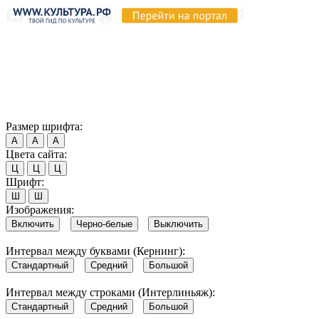
Продолжая пользоваться этим сайтом, вы соглашаетесь на
использование cookie и обработку данных в соответствии с
Политикой сайта в области обработки и защиты
персональных данных
. Обратите внимание, что в случае, если
использование сайтом файлов cookie отключено, некоторые
возможности сайта могут быть отображены некорректно.
Согласен
Размер шрифта:
А
А
А
Цвета сайта:
Ц
Ц
Ц
Шрифт:
Ш
Ш
Изображения:
Включить
Черно-белые
Выключить
Интервал между буквами (Кернинг):
Стандартный
Средний
Большой
Интервал между строками (Интерлиньяж):
Стандартный
Средний
Большой