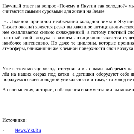
Научный ответ на вопрос «Почему в Якутии так холодно?» мы
считаются самыми суровыми для жизни на Земле.
«…Главной причиной необычайно холодной зимы в Якутии (п
Тихого океана) является резко выраженное антициклоническое
нее скапливается сильно охлажденный, а потому плотный сло
плотный слой воздуха в зимнем антициклоне является суще
наиболее интенсивно. Но даже те циклоны, которые прони
атмосферы, ближайший же к земной поверхности слой воздуха 
Уже в этом месяце холода отступят и мы с вами выберемся на 
лёд на наших озёрах под катки, а детишки оборудуют себе 
порадуемся своей холодной уникальности и тому, что холод не 
А свои мнения, истории, наблюдения и комментарии вы может
Источники:
·
News.Ykt.Ru