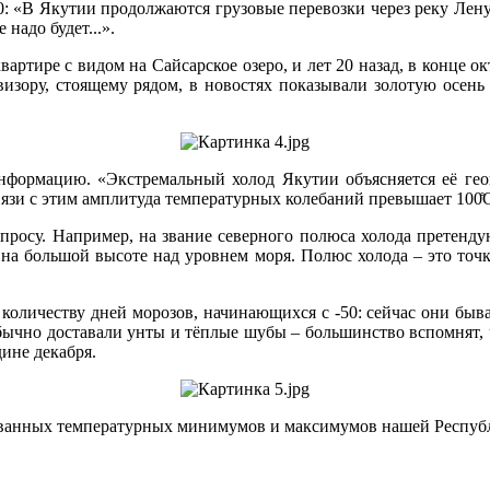
: «В Якутии продолжаются грузовые перевозки через реку Лену» 
надо будет...».
вартире с видом на Сайсарское озеро, и лет 20 назад, в конце о
визору, стоящему рядом, в новостях показывали золотую осень
рмацию. «Экстремальный холод Якутии объясняется её геогр
язи с этим амплитуда температурных колебаний превышает 100̊С. 
просу. Например, на звание северного полюса холода претенду
 на большой высоте над уровнем моря. Полюс холода – это точ
оличеству дней морозов, начинающихся с -50: сейчас они бываю
бычно доставали унты и тёплые шубы – большинство вспомнят, чт
дине декабря.
ванных температурных минимумов и максимумов нашей Республи