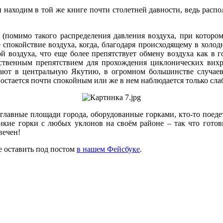
 находим в той же книге почти столетней давности, ведь распо
омимо такого распределения давления воздуха, при котором
 спокойствие воздуха, когда, благодаря происходящему в холод
й воздуха, что еще более препятствует обмену воздуха как в 
ственным препятствием для прохождения циклонических вихр
кают в центральную Якутию, в огромном большинстве случа
остается почти спокойным или же в нем наблюдается только сла
главные площади города, оборудованные горками, кто-то поедет
дикие горки с любых уклонов на своём районе – так что готов
вечен!
е оставить под постом
в нашем Фейсбуке
.