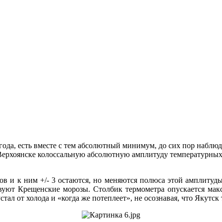
года, есть вместе с тем абсолютный минимум, до сих пор наблю
Верхоянске колоссальную абсолютную амплитуду температурных 
усов и к ним +/- 3 остаются, но меняются полюса этой амплитуд
вуют Крещенские морозы. Столбик термометра опускается макс
тал от холода и «когда же потеплеет», не осознавая, что Якутск