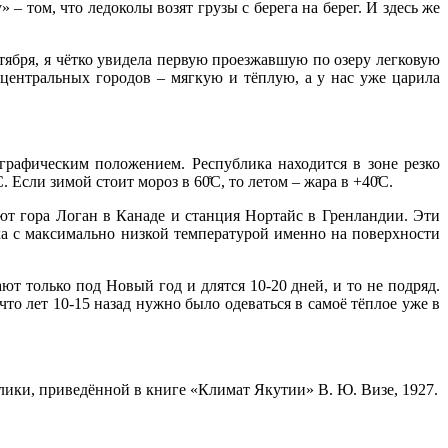
– том, что ледоколы возят грузы с берега на берег. И здесь же
ктября, я чётко увидела первую проезжавшую по озеру легковую
 центральных городов – мягкую и тёплую, а у нас уже царила
афическим положением. Республика находится в зоне резко
Если зимой стоит мороз в 60̊С, то летом – жара в +40̊С.
ют гора Логан в Канаде и станция Нортайс в Гренландии. Эти
ка с максимально низкой температурой именно на поверхности
т только под Новый год и длятся 10-20 дней, и то не подряд.
о лет 10-15 назад нужно было одеваться в самоё тёплое уже в
ки, приведённой в книге «Климат Якутии» В. Ю. Визе, 1927.