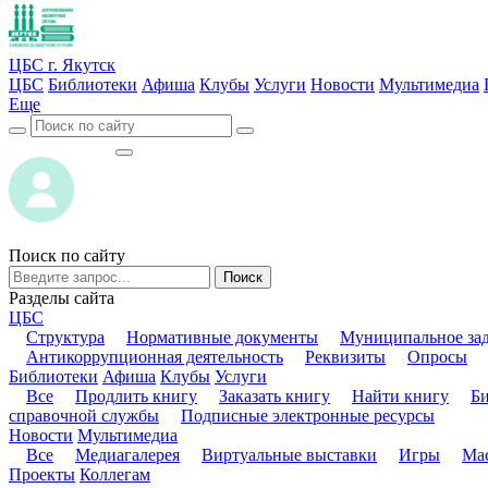
ЦБС г. Якутск
ЦБС
Библиотеки
Афиша
Клубы
Услуги
Новости
Мультимедиа
Еще
ВОЙТИ
ВОЙТИ
Поиск по сайту
Поиск
Разделы сайта
ЦБС
Структура
Нормативные документы
Муниципальное за
Антикоррупционная деятельность
Реквизиты
Опросы
Библиотеки
Афиша
Клубы
Услуги
Все
Продлить книгу
Заказать книгу
Найти книгу
Б
справочной службы
Подписные электронные ресурсы
Новости
Мультимедиа
Все
Медиагалерея
Виртуальные выставки
Игры
Мас
Проекты
Коллегам