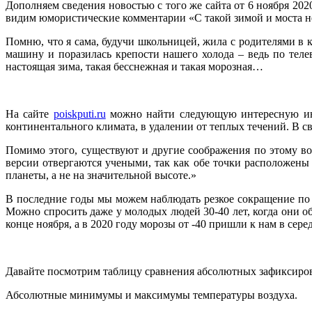
Дополняем сведения новостью с того же сайта от 6 ноября 2020
видим юмористические комментарии «С такой зимой и моста не 
Помню, что я сама, будучи школьницей, жила с родителями в к
машину и поразилась крепости нашего холода – ведь по теле
настоящая зима, такая бесснежная и такая морозная…
На сайте
poiskputi.ru
можно найти следующую интересную инфо
континентального климата, в удалении от теплых течений. В св
Помимо этого, существуют и другие соображения по этому во
версии отвергаются учеными, так как обе точки расположены
планеты, а не на значительной высоте.»
В последние годы мы можем наблюдать резкое сокращение по к
Можно спросить даже у молодых людей 30-40 лет, когда они о
конце ноября, а в 2020 году морозы от -40 пришли к нам в сере
Давайте посмотрим таблицу сравнения абсолютных зафиксиро
Абсолютные минимумы и максимумы температуры воздуха.