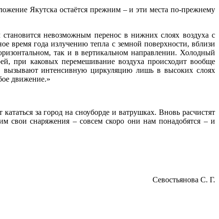
ложение Якутска остаётся прежним – и эти места по-прежнему
 становится невозможным перенос в нижних слоях воздуха с
ное время года излучению тепла с земной поверхности, вблизи
горизонтальном, так и в вертикальном направлении. Холодный
ей, при каковых перемешивание воздуха происходит вообще
ев вызывают интенсивную циркуляцию лишь в высоких слоях
бое движение.»
 кататься за город на сноуборде и ватрушках. Вновь расчистят
им свои снаряжения – совсем скоро они нам понадобятся – и
Севостьянова С. Г.