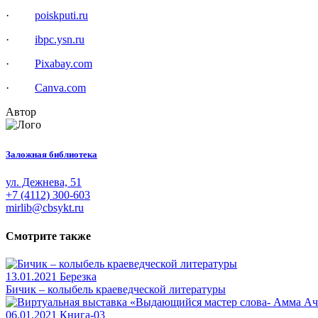
·
poiskputi.ru
·
ibpc.ysn.ru
·
Pixabay.com
·
Canva.com
Автор
Заложная библиотека
ул. Дежнева, 51
+7 (4112) 300-603
mirlib@cbsykt.ru
Смотрите также
13.01.2021
Березка
Бичик – колыбель краеведческой литературы
06.01.2021
Книга-03