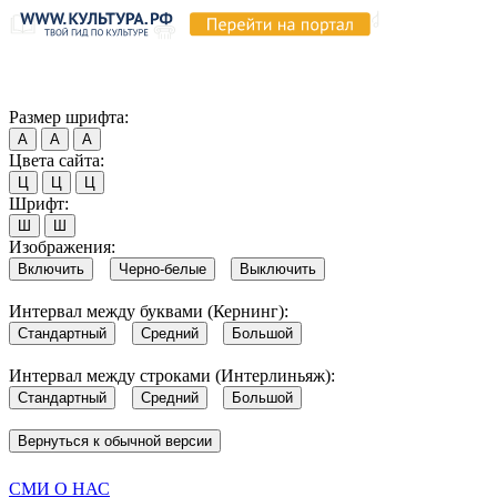
Продолжая пользоваться этим сайтом, вы соглашаетесь на испо
Обратите внимание, что в случае, если использование сайтом 
Согласен
Размер шрифта:
А
А
А
Цвета сайта:
Ц
Ц
Ц
Шрифт:
Ш
Ш
Изображения:
Включить
Черно-белые
Выключить
Интервал между буквами (Кернинг):
Стандартный
Средний
Большой
Интервал между строками (Интерлиньяж):
Стандартный
Средний
Большой
Вернуться к обычной версии
СМИ О НАС