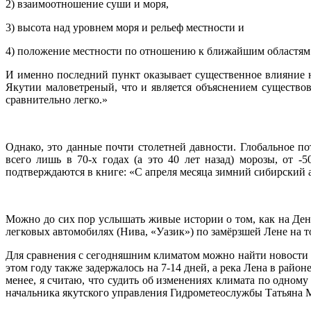
2) взаимоотношение суши и моря,
3) высота над уровнем моря и рельеф местности и
4) положение местности по отношению к ближайшим областям 
И именно последний пункт оказывает существенное влияние н
Якутии маловетреный, что и является объяснением существо
сравнительно легко.»
Однако, это данные почти столетней давности. Глобальное п
всего лишь в 70-х годах (а это 40 лет назад) морозы, от 
подтверждаются в книге: «С апреля месяца зимний сибирский а
Можно до сих пор услышать живые истории о том, как на Де
легковых автомобилях (Нива, «Уазик») по замёрзшей Лене на т
Для сравнения с сегодняшним климатом можно найти новости п
этом году также задержалось на 7-14 дней, а река Лена в райо
менее, я считаю, что судить об изменениях климата по одном
начальника якутского управления Гидрометеослужбы Татьяна 