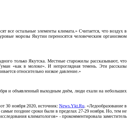
т все остальные элементы климата.» Считается, что воздух в
суровые морозы Якутии переносятся человеческим организмом
одного только Якутска. Местные старожилы рассказывают, что
Туман «как в молоке». И непроглядная темень. Эти рассказы
ивается относительно низкое давление.»
ября и объявленный выходным днём, люди ехали на небольших
от 30 ноября 2020, источник:
News.Ykt.Ru
. «Ледообразование в
 самые поздние сроки были в пределах 27-29 ноября. Но, тем не
 исследования климатологов» - прокомментировала заместитель