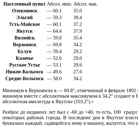
Населенный пункт
Абсол. мин.
Абсол. мак.
Олекминск
— 60.1
35.0
Эльгяй
— 59.3
39.4
Усть-Майское
— 60.1
37.2
Якутск
— 64.4
37.9
Вилюйск
— 59.8
35.4
Верхоянск
— 69.8
34.2
Булун
— 59.4
29.2
Казачье
— 52.6
29.0
Русское Устье
— 53.1
29.6
Нижне-Колымск
— 49.6
27.6
Средне-Колымск
— 58.0
34.2
Минимум в Верхоянске в — 69.8°, отмеченный в феврале 1892 
минимум вместе с абсолютным максимумом в 34.2° создают в 
абсолютная амплитуда в Якутске (103.2°).»
Разброс до недавних лет был с -60 до +40, то есть, 100 град
некоторых районах города. В последние дни в Якутске власт
буквально каждый, садящийся к нему в машину, жалуется, что ус