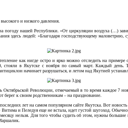
высокого и низкого давления.
а погоду нашей Республики. «От циркуляции воздуха (…) завися
вания здесь людей: «Благодаря господствующему маловетрию, 
отепление как нигде остро и ярко можно отследить на примере 
-50, стояли в Якутске с ноября по самый март. Каждый день. 
нтициклон начинает разрушаться, и летом над Якутией устанавл
нь Октябрьской Революции, отмечаемый в то время каждое 7 но
от берег к своим родственникам – на празднование.
оследних лет на самом популярном сайте Якутска. Вот новость 
не Витима и Пеледуя еще не встала, идет густой шугоход. Обычно
у месяцу нельзя. Для того чтобы судить об этом, нужны большие
Маршалик.