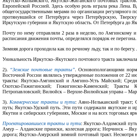
Якутско–Колымского, Якутско–Жиганского почтовых трактов
Европейской Россией. Здесь особую роль играла река Лена. 
общегосударственными мерами по организации регулярного поч
протянувшийся от Петербурга через Петербурскую, Тверс
Иркутскую губернии и Якутскую область. От Петербурга до Якутс
Почту по нему отправляли 2 раза в неделю, по Амгинскому и 
расписания движения почты, определялся порядок ее перегона.
Зимняя дорога проходила как по речному льду, так и по берегу
Уникальность Иркутско–Якутского почтового тракта заключалас
2).
“Земские почтовые тракты”
. Основопологающими норм
Восточной России являлись утвержденные положения от 22 июл
тракты: Якутско-Амгинский и Амгино-Усть Майский; Средн
Охотско-Гижигинский; Гижигинско-Каменский; Тракты Ка
Петропавловский; Вилюйск – Верхне-Вилюйская управа – Марх
3).
Коммерческие тракты и пути
: Аяно-Нельканский тракт;
путь; Якутско-Удский путь. Эти пути содержали якутские и 
Якутии и сибирских губерниях, Москве и на всех торговых яр
Проектировавшиеся тракты и пути
: Якутско-Алдомский пут
Амур – Алданские прииски, колесная дорога; Нерчинск – Якут
дорога; Якутско-Амурский зимний почтовый тракт. Несмотря 