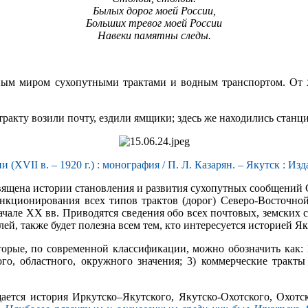
Былых дорог моей России,
Больших тревог моей России
Навеки памятны следы.
ьным миром сухопутными трактами и водным транспортом. От 
 тракту возили почту, ездили ямщики; здесь же находились стан
VII в. – 1920 г.) : монография / П. Л. Казарян. – Якутск : Издат
вящена истории становления и развития сухопутных сообщений С
нкционирования всех типов трактов (дорог) Северо-Восточной
чале XX вв. Приводятся сведения обо всех почтовых, земских 
лей, также будет полезна всем тем, кто интересуется историей Я
орые, по современной классификации, можно обозначить как: 1
ого, областного, окружного значения; 3) коммерческие тракты
ается история Иркутско–Якутского, Якутско-Охотского, Охотск