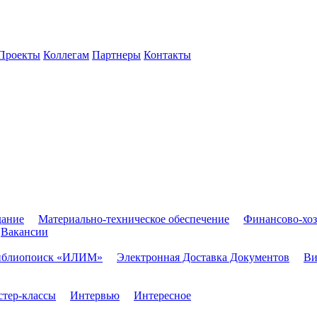
Проекты
Коллегам
Партнеры
Контакты
дание
Материально-техническое обеспечение
Финансово-хоз
Вакансии
иблиопоиск «ИЛИМ»
Электронная Доставка Документов
Ви
тер-классы
Интервью
Интересное