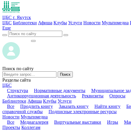
ЦБС г. Якутск
ЦБС
Библиотеки
Афиша
Клубы
Услуги
Новости
Мультимедиа
Еще
ВОЙТИ
ВОЙТИ
Поиск по сайту
Поиск
Разделы сайта
ЦБС
Структура
Нормативные документы
Муниципальное за
Антикоррупционная деятельность
Реквизиты
Опросы
Библиотеки
Афиша
Клубы
Услуги
Все
Продлить книгу
Заказать книгу
Найти книгу
Б
справочной службы
Подписные электронные ресурсы
Новости
Мультимедиа
Все
Медиагалерея
Виртуальные выставки
Игры
Мас
Проекты
Коллегам