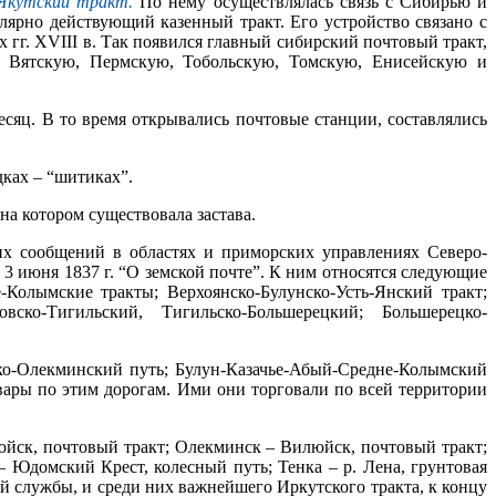
Якутский тракт.
По нему осуществлялась связь с Сибирью и
лярно действующий казенный тракт. Его устройство связано с
гг. XVIII в. Так появился главный сибирский почтовый тракт,
, Вятскую, Пермскую, Тобольскую, Томскую, Енисейскую и
есяц. В то время открывались почтовые станции, составлялись
дках – “шитиках”.
на котором существовала застава.
х сообщений в областях и приморских управлениях Северо-
3 июня 1837 г. “О земской почте”. К ним относятся следующие
олымские тракты; Верхоянско-Булунско-Усть-Янский тракт;
вско-Тигильский, Тигильско-Большерецкий; Большерецко-
ко-Олекминский путь; Булун-Казачье-Абый-Средне-Колымский
вары по этим дорогам. Ими они торговали по всей территории
йск, почтовый тракт; Олекминск – Вилюйск, почтовый тракт;
– Юдомский Крест, колесный путь; Тенка – р. Лена, грунтовая
 службы, и среди них важнейшего Иркутского тракта, к концу