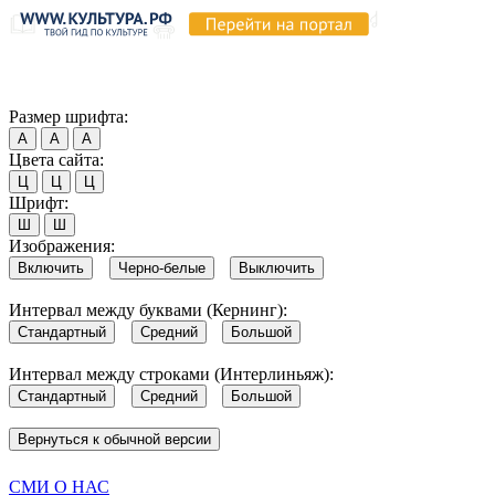
Продолжая пользоваться этим сайтом, вы соглашаетесь на испо
Обратите внимание, что в случае, если использование сайтом 
Согласен
Размер шрифта:
А
А
А
Цвета сайта:
Ц
Ц
Ц
Шрифт:
Ш
Ш
Изображения:
Включить
Черно-белые
Выключить
Интервал между буквами (Кернинг):
Стандартный
Средний
Большой
Интервал между строками (Интерлиньяж):
Стандартный
Средний
Большой
Вернуться к обычной версии
СМИ О НАС