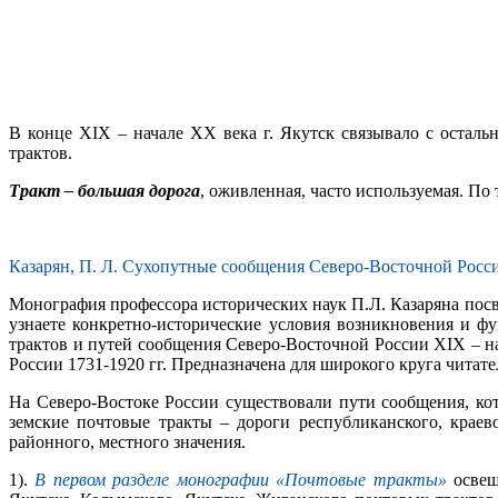
В конце XIX – начале XX века г. Якутск связывало с остал
трактов.
Тракт – большая дорога
, оживленная, часто используемая. По
Казарян, П. Л. Сухопутные сообщения Северо-Восточной России (X
Монография профессора исторических наук П.Л. Казаряна пос
узнаете конкретно-исторические условия возникновения и фу
трактов и путей сообщения Северо-Восточной России XIX – на
России 1731-1920 гг. Предназначена для широкого круга читате
На Северо-Востоке России существовали пути сообщения, кот
земские почтовые тракты – дороги республиканского, краев
районного, местного значения.
1).
В первом разделе монографии «Почтовые тракты»
освещ