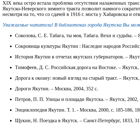
XIX века остро встала проблема отсутствия налаженных тран
Якутско-Неверского зимнего тракта позволит намного сократи
несмотря на то, что со сдачей в 1916 г. моста у Хабаровска и
Уважаемые читатели! В библиотеках города Якутска Вы мож
Соколова, С. Е. Табага, ты моя, Табага. Вехи и судьбы. – Я
Сокровища культуры Якутии : Наследие народов Российско
История Якутии в отчетах якутских губернаторов. – Якутс
Тимофеев, Д. С. Российская дорога на Востоке. – Якутск, 
Дорога к океану: новый взгляд на старый тракт. – Якутск, 
Дороги Якутии. – Москва, 2004, 352 с.
Петров, П. П. Улицы и площади Якутска. – Якутск, 2002, с
Энциклопедия Якутии. Т. 1. - Москва, 2000, с. 185-186, 1
Щукин, Н. Поездка в Якутск. – Санкт-Петербург, 1833, 311