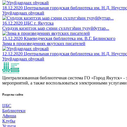
18.12.2020
Центральная городская библиотека им. Н.Д. Неустр
Уруйдардаах оһуокай
16.12.2020
ЦБС г. Якутска
Сүрдээх киэптээх ыар сэрии сүллүгэһин тулуйбуттар...
15.12.2020
Краеведческая библиотека им. В.Г. Белинского
Зима в произведениях якутских писателей
12.12.2020
Центральная городская библиотека им. Н.Д. Неустр
Уруйдардаах оһуокай
Централизованная библиотечная система ГО «Город Якутск» - эт
мероприятий, а также воспользоваться электронными услугами
Разделы сайта
ЦБС
Библиотеки
Афиша
Клубы
Услуги