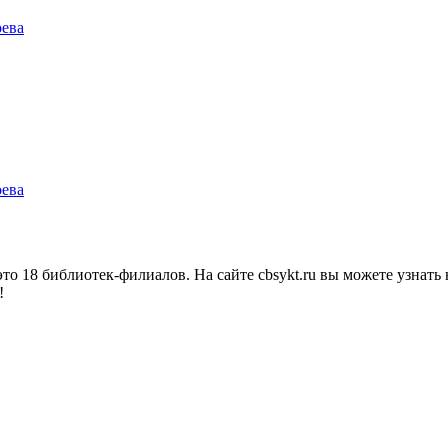
оева
оева
о 18 библиотек-филиалов. На сайте cbsykt.ru вы можете узнать 
!