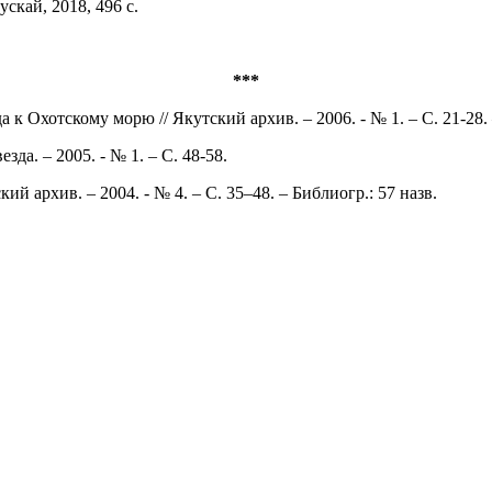
скай, 2018, 496 с.
***
к Охотскому морю // Якутский архив. – 2006. - № 1. – С. 21-28. 
зда. – 2005. - № 1. – С. 48-58.
й архив. – 2004. - № 4. – С. 35–48. – Библиогр.: 57 назв.