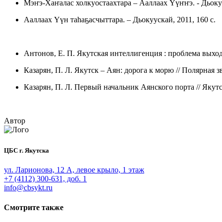
Мэҥэ-Хаҥалас холкуостаахтара – Ааллаах Үүҥҥэ. - Дьокуу
Ааллаах Үүн таhаҕасчыттара. – Дьокуускай, 2011, 160 с.
Антонов, Е. П. Якутская интеллигенция : проблема выхода 
Казарян, П. Л. Якутск – Аян: дорога к морю // Полярная зве
Казарян, П. Л. Первый начальник Аянского порта // Якутски
Автор
ЦБС г. Якутска
ул. Ларионова, 12 А, левое крыло, 1 этаж
+7 (4112) 300-631, доб. 1
info@cbsykt.ru
Смотрите также