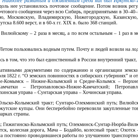
.
Наиболее развитым и оживленным среди них был Иркутско–
Вдоль нее установилось почтовое сообщение. Потом возник регу
тового сообщения через всю Сибирь, предпринятыми в 30–40–х 
кую, Московскую, Владимирскую, Нижегородскую, Казанскую
ка 8.600 верст, и в 60-х гг. XIX в. было 368 станций.
Вилюйскому – 2 раза в месяц, а по всем остальным – 1 раз в м
. Летом пользовались водным путем. Почту и людей возили на ло
ь в том, что это был единственный в России внутренний тракт, 
ативными документами по содержанию и организации земски
я 1822 г. “О земских повинностях в сибирских губерниях” и от 
е-Комымск – Нижне-Колымский и Средне-Колымск – Верхне-К
мчатки – Петропавловско-Нижне-Камчатский; Петропавло
инская управа – Сунтарская управа – Хочинская управа.
 Ольско-Колымский тракт; Сунтаро-Олекминский путь; Вилюйс
иркутские купцы. Они бесперебойно перевозили закупленные то
марках страны.
ь; Гижигинско-Колымский путь; Олекминск-Сунтар-Нюрба-Вилю
ск, колесная дорога, Мача – Бодайбо, колесный тракт; Охотск 
на постоянно проводившиеся работы по улучшению транспортной