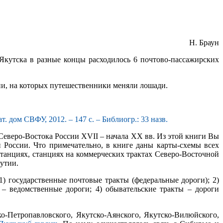
Н. Браун
Якутска в разные концы расходилось 6 почтово-пассажирских
ции, на которых путешественники меняли лошади.
. дом СВФУ, 2012. – 147 с. – Библиогр.: 33 назв.
еверо-Востока России XVII – начала ХХ вв. Из этой книги Вы
 России. Что примечательно, в книге даны карты-с
хемы всех
станциях, станциях на коммерческих трактах Северо-Восточной
кутии.
) государственные почтовые тракты (федеральные дороги); 2)
 – ведомственные дороги; 4) обывательские тракты – дороги
о-Петропавловского, Якутско-Аянского, Якутско-Вилюйского,