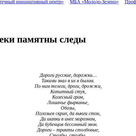
течный инициативный центр»
МБА «Молодо-Зелено»
Проф
веки памятны следы
Дороги русские, дорожки…
Такими знал я их в былом.
По ним телеги, дроги, дрожжи,
Копытный стук,
Колесный гром,
Лошачье фырканье,
Обозы,
Полозьев скрип, да вьюги стон,
Да шапки в инее морозном,
Да бубенцов бессонный звон.
Дороги – тракты столбовые,
Столбы, столбы.