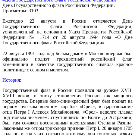
День Государственного флага Российской Федерации.
Просмотры: 3193
Ежегодно 22 августа в России отмечается День
Государственного флага Российской Федерации,
установленный на основании Указа Президента Российской
Федерации № 1714 от 20 августа 1994 года «О Дне
Государственного флага Российской Федерации».
22 августа 1991 года над Белым домом в Москве впервые был
официально поднят трехцветный российский флаг,
заменивший в качестве государственного символа красное
полотнище с серпом и молотом.
История:
Государственный флаг в России появился на рубеже XVII-
XVIII веков, в эпоху становления России как мощного
государства. Впервые бело-сине-красный флаг был поднят на
первом русском военном корабле «Орел», в царствование
отца Петра I Алексея Михайловича. «Орел» недолго плавал
под новым знаменем: спустившись по Волге до Астрахани,
был там сожжен восставшими крестьянами Степана Разина.
Законным же отцом триколора признан Петр I. 20 января 1705
года он издал указ, согласно которому «на торговых всяких