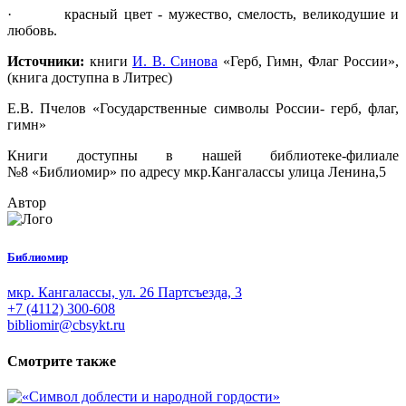
· красный цвет - мужество, смелость, великодушие и
любовь.
Источники:
книги
И. В. Синова
«Герб, Гимн, Флаг России»,
(книга доступна в Литрес)
Е.В. Пчелов «Государственные символы России- герб, флаг,
гимн»
Книги доступны в нашей библиотеке-филиале
№8 «Библиомир» по адресу мкр.Кангалассы улица Ленина,5
Автор
Библиомир
мкр. Кангалассы, ул. 26 Партсъезда, 3
+7 (4112) 300-608
bibliomir@cbsykt.ru
Смотрите также