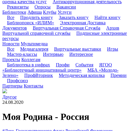
оценка качества услуг
Антикоррупционная деятельность
Реквизиты
Опросы
Вакансии
Библиотеки
Афиша
Клубы
Услуги
Все
Продлить книгу
Заказать книгу
Найти книгу
Библиопоиск «ИЛИМ»
Электронная Доставка
Документов
Виртуальная Справочная Служба
Архив
Виртуальной справочной службы
Подписные электронные
ресурсы
Новости
Мультимедиа
Все
Медиагалерея
Виртуальные выставки
Игры
Мастер-классы
Интервью
Интересное
Проекты
Коллегам
Библиотека в цифрах
Профи
События
ЯГОО
«Библиотечный инициативный центр»
МБА «Молодо-
Зелено»
ПрофВторник
Методическая копилка
Премии
Профсоюз
Партнеры
Контакты
Другое
24.08.2020
Моя Родина - Россия
#День Государственного флага Российской Федерации