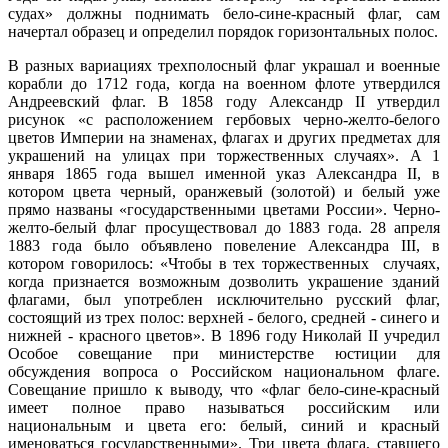
судах» должны поднимать бело-сине-красный флаг, сам
начертал образец и определил порядок горизонтальных полос.
В разных вариациях трехполосный флаг украшал и военные
корабли до 1712 года, когда на военном флоте утвердился
Андреевский флаг. В 1858 году Александр II утвердил
рисунок «с расположением гербовых черно-желто-белого
цветов Империи на знаменах, флагах и других предметах для
украшений на улицах при торжественных случаях». А 1
января 1865 года вышел именной указ Александра II, в
котором цвета черный, оранжевый (золотой) и белый уже
прямо названы «государственными цветами России». Черно-
желто-белый флаг просуществовал до 1883 года. 28 апреля
1883 года было объявлено повеление Александра III, в
котором говорилось: «Чтобы в тех торжественных случаях,
когда признается возможным дозволить украшение зданий
флагами, был употреблен исключительно русский флаг,
состоящий из трех полос: верхней - белого, средней - синего и
нижней - красного цветов». В 1896 году Николай II учредил
Особое совещание при министерстве юстиции для
обсуждения вопроса о Российском национальном флаге.
Совещание пришло к выводу, что «флаг бело-сине-красный
имеет полное право называться российским или
национальным и цвета его: белый, синий и красный
именоваться государственными». Три цвета флага, ставшего