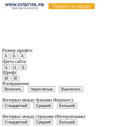
Продолжая пользоваться этим сайтом, вы соглашаетесь на
использование cookie и обработку данных в соответствии с
Политикой сайта в области обработки и защиты
персональных данных
. Обратите внимание, что в случае, если
использование сайтом файлов cookie отключено, некоторые
возможности сайта могут быть отображены некорректно.
Согласен
Размер шрифта:
А
А
А
Цвета сайта:
Ц
Ц
Ц
Шрифт:
Ш
Ш
Изображения:
Включить
Черно-белые
Выключить
Интервал между буквами (Кернинг):
Стандартный
Средний
Большой
Интервал между строками (Интерлиньяж):
Стандартный
Средний
Большой