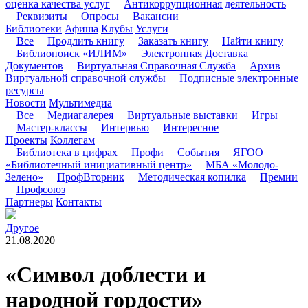
оценка качества услуг
Антикоррупционная деятельность
Реквизиты
Опросы
Вакансии
Библиотеки
Афиша
Клубы
Услуги
Все
Продлить книгу
Заказать книгу
Найти книгу
Библиопоиск «ИЛИМ»
Электронная Доставка
Документов
Виртуальная Справочная Служба
Архив
Виртуальной справочной службы
Подписные электронные
ресурсы
Новости
Мультимедиа
Все
Медиагалерея
Виртуальные выставки
Игры
Мастер-классы
Интервью
Интересное
Проекты
Коллегам
Библиотека в цифрах
Профи
События
ЯГОО
«Библиотечный инициативный центр»
МБА «Молодо-
Зелено»
ПрофВторник
Методическая копилка
Премии
Профсоюз
Партнеры
Контакты
Другое
21.08.2020
«Символ доблести и
народной гордости»