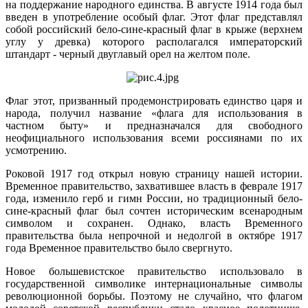
на поддержание народного единства. В августе 1914 года был
введен в употребление особый флаг. Этот флаг представлял
собой российский бело-сине-красный флаг в крыже (верхнем
углу у древка) которого располагался императорский
штандарт - черный двуглавый орел на желтом поле.
Флаг этот, призванный продемонстрировать единство царя и
народа, получил название «флага для использования в
частном быту» и предназначался для свободного
неофициального использования всеми россиянами по их
усмотрению.
Роковой 1917 год открыл новую страницу нашей истории.
Временное правительство, захватившее власть в феврале 1917
года, изменило герб и гимн России, но традиционный бело-
сине-красный флаг был сочтен историческим всенародным
символом и сохранен. Однако, власть Временного
правительства была непрочной и недолгой в октябре 1917
года Временное правительство было свергнуто.
Новое большевистское правительство использовало в
государственной символике интернациональные символы
революционной борьбы. Поэтому не случайно, что флагом