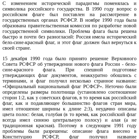
С изменением исторической парадигмы поменялась и
символика российского государства. В 1990 году вопрос о
российском флаге был поставлен на рассмотрение в
государственных органах РСФСР. В ноябре 1990 года была
образована правительственная комиссия по разработке новой
государственной символики. Проблема флага была решена
быстро и почти без разногласий: Россия имела исторический
бело-сине-красный флаг, и этот флаг должен был вернуться к
своей стране.
15 декабря 1990 года было принято решение Верховного
Совета РСФСР об утверждении нового флага России - бело-
сине-красного флага. При спешной подготовке
утверждающих флаг документов, неаккуратно обошлись с
терминами, и флаг получил несколько странное название:
«Официальный национальный флаг РСФСР». Неточно были
определены размеры полотнища (установлено соотношение
сторон 1:2, как у советских флагов, в то время как российский
флаг, как и подавляющее большинство флагов стран мира,
имел отношение ширины к длине 2:3), неудачно описаны
цвета полос: белая, голубая (в то время, как российский флаг
всегда имел синюю центральную полосу) и алая (а не
традиционная красная). Поэтому в следующем 1991 году
проблемы были разрешены: описание флага внесено в
Конституцию РСФСР, флаг получил название