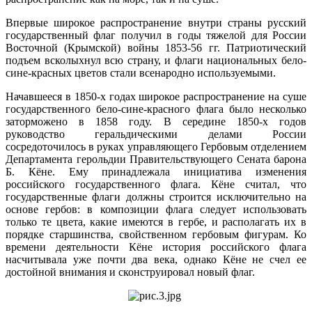
Впервые широкое распространение внутри страны русский
государственный флаг получил в годы тяжелой для России
Восточной (Крымской) войны 1853-56 гг. Патриотический
подъем всколыхнул всю страну, и флаги национальных бело-
сине-красных цветов стали всенародно используемыми.
Начавшееся в 1850-х годах широкое распространение на суше
государственного бело-сине-красного флага было несколько
заторможено в 1858 году. В середине 1850-х годов
руководство геральдическими делами России
сосредоточилось в руках управляющего Гербовым отделением
Департамента герольдии Правительствующего Сената барона
Б. Кёне. Ему принадлежала инициатива изменения
российского государственного флага. Кёне считал, что
государственные флаги должны строится исключительно на
основе гербов: в композиции флага следует использовать
только те цвета, какие имеются в гербе, и располагать их в
порядке старшинства, свойственном гербовым фигурам. Ко
времени деятельности Кёне история российского флага
насчитывала уже почти два века, однако Кёне не счел ее
достойной внимания и сконструировал новый флаг.