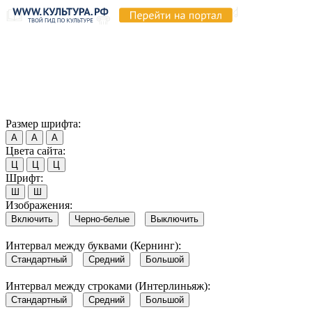
Продолжая пользоваться этим сайтом, вы соглашаетесь на
использование cookie и обработку данных в соответствии с
Политикой сайта в области обработки и защиты
персональных данных
. Обратите внимание, что в случае, если
использование сайтом файлов cookie отключено, некоторые
возможности сайта могут быть отображены некорректно.
Согласен
Размер шрифта:
А
А
А
Цвета сайта:
Ц
Ц
Ц
Шрифт:
Ш
Ш
Изображения:
Включить
Черно-белые
Выключить
Интервал между буквами (Кернинг):
Стандартный
Средний
Большой
Интервал между строками (Интерлиньяж):
Стандартный
Средний
Большой