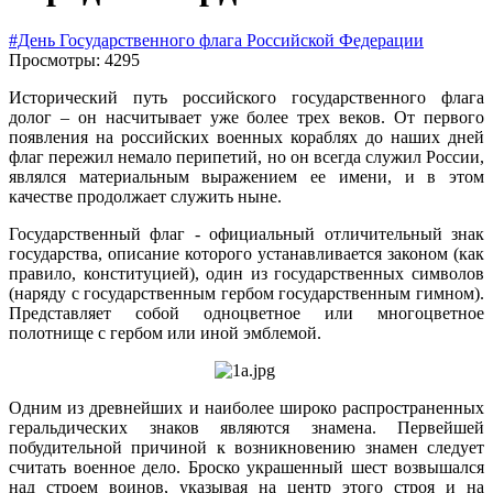
#День Государственного флага Российской Федерации
Просмотры: 4295
Исторический путь российского государственного флага
долог – он насчитывает уже более трех веков. От первого
появления на российских военных кораблях до наших дней
флаг пережил немало перипетий, но он всегда служил России,
являлся материальным выражением ее имени, и в этом
качестве продолжает служить ныне.
Государственный флаг - официальный отличительный знак
государства, описание которого устанавливается законом (как
правило, конституцией), один из государственных символов
(наряду с государственным гербом государственным гимном).
Представляет собой одноцветное или многоцветное
полотнище с гербом или иной эмблемой.
Одним из древнейших и наиболее широко распространенных
геральдических знаков являются знамена. Первейшей
побудительной причиной к возникновению знамен следует
считать военное дело. Броско украшенный шест возвышался
над строем воинов, указывая на центр этого строя и на