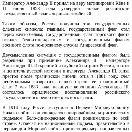
Император Александр II принял на веру мотивировки Кёне и
11 июня 1858 года утвердил новый российский
государственный флаг - черно-желто-белый.
Таким образом, Россия получила три государственных
флажных символа: главный, государственный флаг стал
черно-желто-белым, государственный флаг торгового флота
остался бело-сине-красным и государственным флагом
военного флота по-прежнему служил Андреевский флаг.
Двусмысленная ситуация с государственным флагом была
разрешена при приемнике Александра II - императоре
Александре III. Искренний и глубокий патриот России, знаток
и ценитель русской истории и культуры, Александр III, заняв
престол после трагической гибели отца в 1881 году, счел
необходимым возвратить нашей стране ее традиционный
флаг. 7 мая 1883 года, накануне коронации Александра III,
состоялось юридическое восстановление российского
государственного бело-сине-красного флага.
В 1914 году Россия вступила в Первую Мировую войну.
Начало войны сопровождалось широчайшим патриотическим
подъемом. Бело-сине-красные флаги поднимались по всей
стране. Отвечая на национальный подъем, правительство в
первые дни Мировой войны приняло ряд мер, направленных