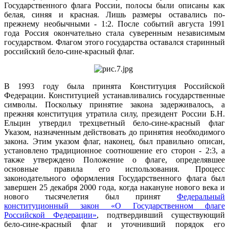
Государственного флага России, полосы были описаны как
белая, синяя и красная. Лишь размеры оставались по-
прежнему необычными - 1:2. После событий августа 1991
года Россия окончательно стала суверенным независимым
государством. Флагом этого государства оставался старинный
российский бело-сине-красный флаг.
В 1993 году была принята Конституция Российской
Федерации. Конституцией устанавливались государственные
символы. Поскольку принятие закона задерживалось, а
прежняя конституция утратила силу, президент России Б.Н.
Ельцин утвердил трехцветный бело-сине-красный флаг
Указом, назначенным действовать до принятия необходимого
закона. Этим указом флаг, наконец, был правильно описан,
установлено традиционное соотношение его сторон - 2:3, а
также утверждено Положение о флаге, определявшее
основные правила его использования. Процесс
законодательного оформления Государственного флага был
завершен 25 декабря 2000 года, когда накануне нового века и
нового тысячелетия был принят
Федеральный
конституционный закон «О Государственном флаге
Российской Федерации»
, подтвердивший существующий
бело-сине-красный флаг и уточнивший порядок его