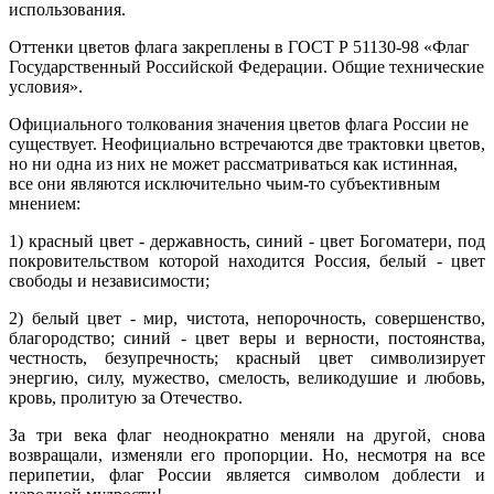
использования.
Оттенки цветов флага закреплены в ГОСТ Р 51130-98 «Флаг
Государственный Российской Федерации. Общие технические
условия».
Официального толкования значения цветов флага России не
существует. Неофициально встречаются две трактовки цветов,
но ни одна из них не может рассматриваться как истинная,
все они являются исключительно чьим-то субъективным
мнением:
1) красный цвет - державность, синий - цвет Богоматери, под
покровительством которой находится Россия, белый - цвет
свободы и независимости;
2) белый цвет - мир, чистота, непорочность, совершенство,
благородство; синий - цвет веры и верности, постоянства,
честность, безупречность; красный цвет символизирует
энергию, силу, мужество, смелость, великодушие и любовь,
кровь, пролитую за Отечество.
За три века флаг неоднократно меняли на другой, снова
возвращали, изменяли его пропорции. Но, несмотря на все
перипетии, флаг России является символом доблести и