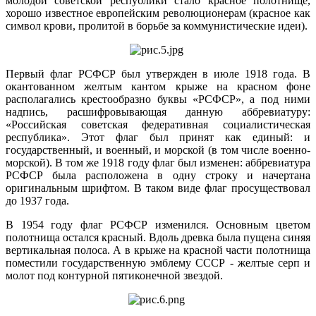
молодой советской республики стало красное полотнище,
хорошо известное европейским революционерам (красное как
символ крови, пролитой в борьбе за коммунистические идеи).
Первый флаг РСФСР был утвержден в июле 1918 года. В
окантованном желтым кантом крыже на красном фоне
располагались крестообразно буквы «РСФСР», а под ними
надпись, расшифровывающая данную аббревиатуру:
«Российская советская федеративная социалистическая
республика». Этот флаг был принят как единый: и
государственный, и военный, и морской (в том числе военно-
морской). В том же 1918 году флаг был изменен: аббревиатура
РСФСР была расположена в одну строку и начертана
оригинальным шрифтом. В таком виде флаг просуществовал
до 1937 года.
В 1954 году флаг РСФСР изменился. Основным цветом
полотнища остался красный. Вдоль древка была пущена синяя
вертикальная полоса. А в крыже на красной части полотнища
поместили государственную эмблему СССР - желтые серп и
молот под контурной пятиконечной звездой.