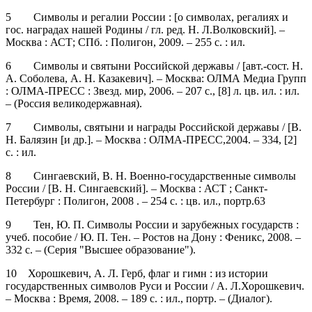
5 Символы и регалии России : [о символах, регалиях и
гос. наградах нашей Родины / гл. ред. Н. Л.Волковский]. –
Москва : АСТ; СПб. : Полигон, 2009. – 255 с. : ил.
6 Символы и святыни Российской державы / [авт.-сост. Н.
А. Соболева, А. Н. Казакевич]. – Москва: ОЛМА Медиа Групп
: ОЛМА-ПРЕСС : Звезд. мир, 2006. – 207 с., [8] л. цв. ил. : ил.
– (Россия великодержавная).
7 Символы, святыни и награды Российской державы / [В.
Н. Балязин [и др.]. – Москва : ОЛМА-ПРЕСС,2004. – 334, [2]
с. : ил.
8 Сингаевский, В. Н. Военно-государственные символы
России / [В. Н. Сингаевский]. – Москва : АСТ ; Санкт-
Петербург : Полигон, 2008 . – 254 с. : цв. ил., портр.63
9 Тен, Ю. П. Символы России и зарубежных государств :
учеб. пособие / Ю. П. Тен. – Ростов на Дону : Феникс, 2008. –
332 с. – (Серия "Высшее образование").
10 Хорошкевич, А. Л. Герб, флаг и гимн : из истории
государственных символов Руси и России / А. Л.Хорошкевич.
– Москва : Время, 2008. – 189 с. : ил., портр. – (Диалог).