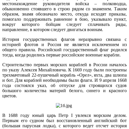
местонахождение руководителя войска – полководца,
обыкновенно стоявшего в строю рядом со знаменем. Таким
образом, знамя обозначало место, откуда исходят приказы,
помогало поддерживать равнение в бою, указывало пункт,
вокруг которого бойцам следует сплачивать ряды,
направление, в котором следует двигаться воинам.
История государственных флагов неразрывно связана с
историей флотов и Россия не является исключением из
общего правила. Российский государственный флаг родился
тогда, когда родились первые российские военные корабли.
Строительство первых морских кораблей в России началось
по указу Алексея Михайловича. К 1669 году были построены
трехмачтовый 22-пушечный корабль «Орел», яхта, два шлюпа
и бот. Для кораблей необходимы были флаги. И 9 апреля 1668
года состоялся указ, об отпуске для строящихся судов
большого количества материй белого, синего и красного
цветов.
В 1688 году юный царь Петр I увлекся морским делом.
Первым его судном был восстановленный английский бот
(большая парусная лодка), с которого ведет отсчет история