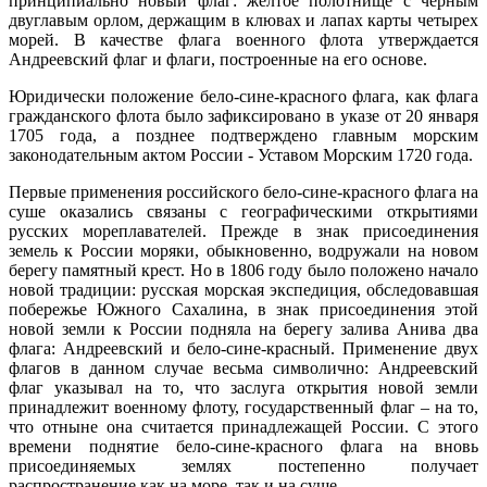
принципиально новый флаг: желтое полотнище с черным
двуглавым орлом, держащим в клювах и лапах карты четырех
морей. В качестве флага военного флота утверждается
Андреевский флаг и флаги, построенные на его основе.
Юридически положение бело-сине-красного флага, как флага
гражданского флота было зафиксировано в указе от 20 января
1705 года, а позднее подтверждено главным морским
законодательным актом России - Уставом Морским 1720 года.
Первые применения российского бело-сине-красного флага на
суше оказались связаны с географическими открытиями
русских мореплавателей. Прежде в знак присоединения
земель к России моряки, обыкновенно, водружали на новом
берегу памятный крест. Но в 1806 году было положено начало
новой традиции: русская морская экспедиция, обследовавшая
побережье Южного Сахалина, в знак присоединения этой
новой земли к России подняла на берегу залива Анива два
флага: Андреевский и бело-сине-красный. Применение двух
флагов в данном случае весьма символично: Андреевский
флаг указывал на то, что заслуга открытия новой земли
принадлежит военному флоту, государственный флаг – на то,
что отныне она считается принадлежащей России. С этого
времени поднятие бело-сине-красного флага на вновь
присоединяемых землях постепенно получает
распространение как на море, так и на суше.