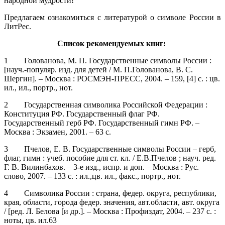
народной мудрости!
Предлагаем ознакомиться с литературой о символе России в
ЛитРес.
Список рекомендуемых книг:
1 Голованова, М. П. Государственные символы России :
[науч.-популяр. изд. для детей / М. П.Голованова, В. С.
Шергин]. – Москва : РОСМЭН-ПРЕСС, 2004. – 159, [4] с. : цв.
ил., ил., портр., нот.
2 Государственная символика Российской Федерации :
Конституция РФ. Государственный флаг РФ.
Государственный герб РФ. Государственный гимн РФ. –
Москва : Экзамен, 2001. – 63 с.
3 Пчелов, Е. В. Государственные символы России – герб,
флаг, гимн : учеб. пособие для ст. кл. / Е.В.Пчелов ; науч. ред.
Г. В. Вилинбахов. – 3-е изд., испр. и доп. – Москва : Рус.
слово, 2007. – 133 с. : ил.,цв. ил., факс., портр., нот.
4 Символика России : страна, федер. округа, республики,
края, области, города федер. значения, авт.области, авт. округа
/ [ред. Л. Белова [и др.]. – Москва : Профиздат, 2004. – 237 с. :
ноты, цв. ил.63