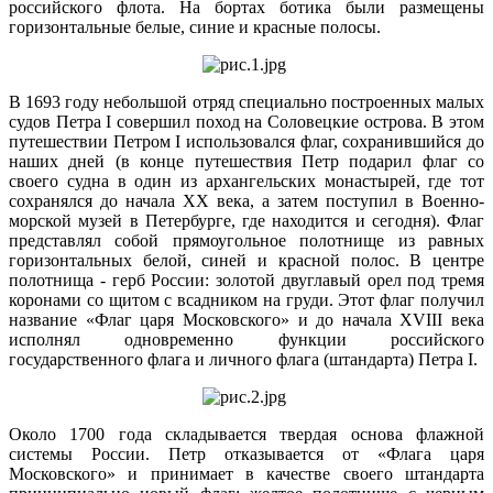
российского флота. На бортах ботика были размещены
горизонтальные белые, синие и красные полосы.
В 1693 году небольшой отряд специально построенных малых
судов Петра I совершил поход на Соловецкие острова. В этом
путешествии Петром I использовался флаг, сохранившийся до
наших дней (в конце путешествия Петр подарил флаг со
своего судна в один из архангельских монастырей, где тот
сохранялся до начала XX века, а затем поступил в Военно-
морской музей в Петербурге, где находится и сегодня). Флаг
представлял собой прямоугольное полотнище из равных
горизонтальных белой, синей и красной полос. В центре
полотнища - герб России: золотой двуглавый орел под тремя
коронами со щитом с всадником на груди. Этот флаг получил
название «Флаг царя Московского» и до начала XVIII века
исполнял одновременно функции российского
государственного флага и личного флага (штандарта) Петра I.
Около 1700 года складывается твердая основа флажной
системы России. Петр отказывается от «Флага царя
Московского» и принимает в качестве своего штандарта