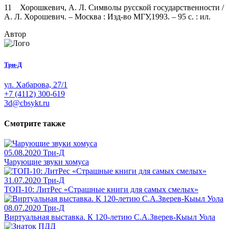
11 Хорошкевич, А. Л. Символы русской государственности /
А. Л. Хорошевич. – Москва : Изд-во МГУ,1993. – 95 с. : ил.
Автор
Три-Д
ул. Хабарова, 27/1
+7 (4112) 300-619
3d@cbsykt.ru
Смотрите также
05.08.2020
Три-Д
Чарующие звуки хомуса
31.07.2020
Три-Д
ТОП-10: ЛитРес «Страшные книги для самых смелых»
08.07.2020
Три-Д
Виртуальная выставка. К 120-летию С.А.Зверев-Кыыл Уола