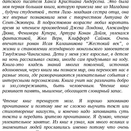
датского писателя Ханса Кристиана Андерсена. Это была
моя первая большая книга, которую привезла мне из Магадана
, будучи студенткой , тетя Лиза- младшая сестра отца, она
же впервые познакомила меня с творчеством Антуана де
Сент-Экзюпери. В подростковом возрасте любил коротать
время за чтением произведений Джека Лондона, Александра
Дюма, Фенимора Купера, Артура Конан Дойля, увлекался
фантастикой, Жюл Верн, Клиффорд Саймак. Очень
впечатлил роман Исая Калашникова “Жестокий век”, о
жизни и становлении легендарного монгольского завоевателя
Тэмуджина-Чингисхана.
Дети у меня уже взрослые, в детсве
на ночь рассказывал сказки, иногда сам придумывал на ходу.
Книга-это кладезь знаний многих поколений, источник
вдохновения, через книги мы познаем мир, они переносят нас в
разные эпохи, где разворачиваются увлекательные события с
интересными персонажами. Книга учит нас различать добро
и зло,сопереживать, быть человечным. Чтение книг
развивает память, мышление, обогащает словарный запас.
Чтение книг тренирует мозг. Я хорошо запоминаю
прочитанное и поэтому мне не сложно выучить текст или
стихотворение наизусть, и конечно надо запоминать суть
текста и передать зрителю прочитанное. Я думаю, чтение
увлекательное занятие. Из книг я узнал, как много великих и
знаменитых людей прославились именно потому что очень