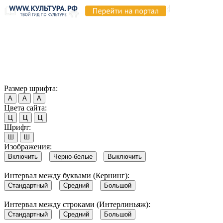
Продолжая пользоваться этим сайтом, вы соглашаетесь на
использование cookie и обработку данных в соответствии с
Политикой сайта в области обработки и защиты
персональных данных
. Обратите внимание, что в случае, если
использование сайтом файлов cookie отключено, некоторые
возможности сайта могут быть отображены некорректно.
Согласен
Размер шрифта:
А
А
А
Цвета сайта:
Ц
Ц
Ц
Шрифт:
Ш
Ш
Изображения:
Включить
Черно-белые
Выключить
Интервал между буквами (Кернинг):
Стандартный
Средний
Большой
Интервал между строками (Интерлиньяж):
Стандартный
Средний
Большой