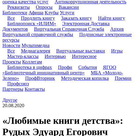
оценка качества услуг
Антикоррупционная деятельность
Реквизиты
Опросы
Вакансии
Библиотеки
Афиша
Клубы
Услуги
Все
Продлить книгу
Заказать книгу
Найти книгу
Библиопоиск «ИЛИМ»
Электронная Доставка
Документов
Виртуальная Справочная Служба
Архив
Виртуальной справочной службы
Подписные электронные
ресурсы
Новости
Мультимедиа
Все
Медиагалерея
Виртуальные выставки
Игры
Мастер-классы
Интервью
Интересное
Проекты
Коллегам
Библиотека в цифрах
Профи
События
ЯГОО
«Библиотечный инициативный центр»
МБА «Молодо-
Зелено»
ПрофВторник
Методическая копилка
Премии
Профсоюз
Партнеры
Контакты
Другое
20.08.2020
«Любимые книги детства»:
Рудых Эдуард Егорович