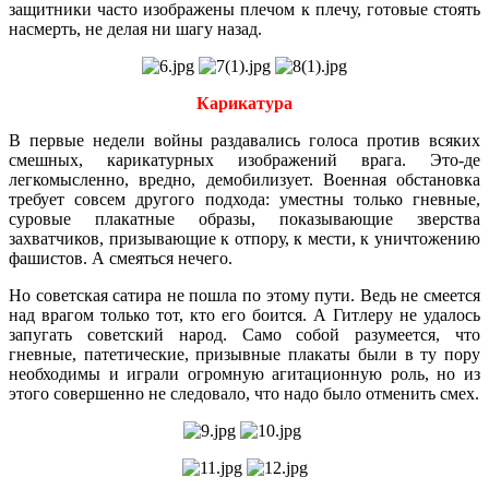
защитники часто изображены плечом к плечу, готовые стоять
насмерть, не делая ни шагу назад.
Карикатура
В первые недели войны раздавались голоса против всяких
смешных, карикатурных изображений врага. Это-де
легкомысленно, вредно, демобилизует. Военная обстановка
требует совсем другого подхода: уместны только гневные,
суровые плакатные образы, показывающие зверства
захватчиков, призывающие к отпору, к мести, к уничтожению
фашистов. А смеяться нечего.
Но советская сатира не пошла по этому пути. Ведь не смеется
над врагом только тот, кто его боится. А Гитлеру не удалось
запугать советский народ. Само собой разумеется, что
гневные, патетические, призывные плакаты были в ту пору
необходимы и играли огромную агитационную роль, но из
этого совершенно не следовало, что надо было отменить смех.