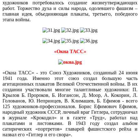
художников потребовалось создание жизнеутверждающих
работ. Торжество духа и силы народа, одолевшего фашизм –
главная идея, объединяющая плакаты, третьего, победного
этапа войны.
«Окна ТАСС»
«Окна ТАСС» - это Союз Художников, созданный 24 июня
1941 года. Именно этот союз создал большую часть
агитационных плакатов Великой Отечественной войны. В их
создании участвовали многие талантливые художники: П.
Крылов Б. Пророков, Б. Иогансон, Д. Моор, А. Кокорин, Л.
Голованов, Ю. Непринцев, В. Климашев, Б. Ефимов - всего
125 художников-профессионалов. Борис Ефимович Ефимов,
народный художник СССР, личный враг Гитлера, сотрудничал
в журнале «Крокодил» и в газете «Труд», работал над
плакатами и листовками. В 1943 году создал альбом
сатирических «портретов» главарей фашистского рейха и
назвал его «Гитлер и его свора».