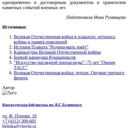
одновременно и достоверным документом и хранителем
памятных событий военных лет.
Подготовила Инна Румянцева
Источники:
Великая Отечественная война в плакатах: летопись
войны и память поколений
История Плаката "Родина-мать зовёт"
Карикатуры Великой Отечественной войны
Боевой карандаш Кукрыниксов
"Искусство наглядной пропаганды": 75 лет "Окнам
ТАСС"
Великая Отечественная война: детали. Оружие третьего
фронта
Автор
Краеведческая библиотека им. В.Г. Белинского
ул. Ф. Попова, 18
+7 (4112) 300-601
belinka@cbsykt.ru