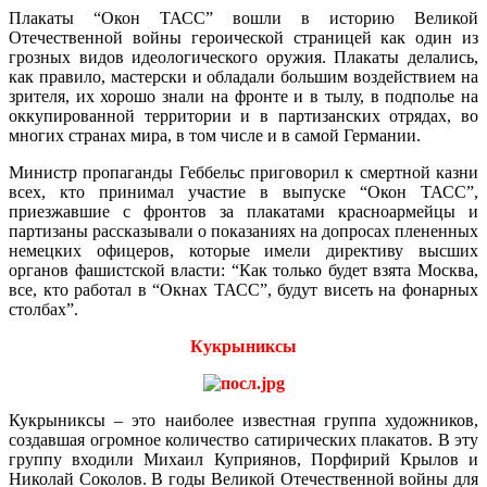
Плакаты “Окон ТАСС” вошли в историю Великой
Отечественной войны героической страницей как один из
грозных видов идеологического оружия. Плакаты делались,
как правило, мастерски и обладали большим воздействием на
зрителя, их хорошо знали на фронте и в тылу, в подполье на
оккупированной территории и в партизанских отрядах, во
многих странах мира, в том числе и в самой Германии.
Министр пропаганды Геббельс приговорил к смертной казни
всех, кто принимал участие в выпуске “Окон ТАСС”,
приезжавшие с фронтов за плакатами красноармейцы и
партизаны рассказывали о показаниях на допросах плененных
немецких офицеров, которые имели директиву высших
органов фашистской власти: “Как только будет взята Москва,
все, кто работал в “Окнах ТАСС”, будут висеть на фонарных
столбах”.
Кукрыниксы
Кукрыниксы – это наиболее известная группа художников,
создавшая огромное количество сатирических плакатов. В эту
группу входили Михаил Куприянов, Порфирий Крылов и
Николай Соколов. В годы Великой Отечественной войны для