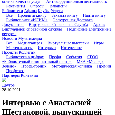
оценка качества услуг
Антикоррупционная деятельность
Реквизиты
Опросы
Вакансии
Библиотеки
Афиша
Клубы
Услуги
Все
Продлить книгу
Заказать книгу
Найти книгу
Библиопоиск «ИЛИМ»
Электронная Доставка
Документов
Виртуальная Справочная Служба
Архив
Виртуальной справочной службы
Подписные электронные
ресурсы
Новости
Мультимедиа
Все
Медиагалерея
Виртуальные выставки
Игры
Мастер-классы
Интервью
Интересное
Проекты
Коллегам
Библиотека в цифрах
Профи
События
ЯГОО
«Библиотечный инициативный центр»
МБА «Молодо-
Зелено»
ПрофВторник
Методическая копилка
Премии
Профсоюз
Партнеры
Контакты
Другое
28.10.2021
Интервью с Анастасией
Шестаковой, выпускницей