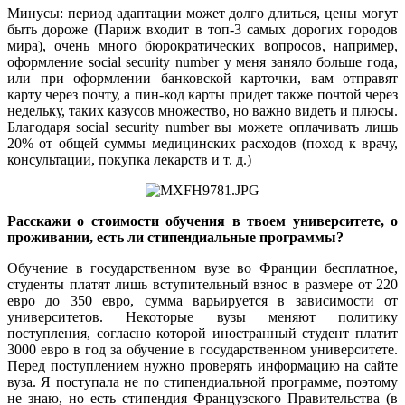
Минусы: период адаптации может долго длиться, цены могут
быть дороже (Париж входит в топ-3 самых дорогих городов
мира), очень много бюрократических вопросов, например,
оформление social security number у меня заняло больше года,
или при оформлении банковской карточки, вам отправят
карту через почту, а пин-код карты придет также почтой через
недельку, таких казусов множество, но важно видеть и плюсы.
Благодаря social security number вы можете оплачивать лишь
20% от общей суммы медицинских расходов (поход к врачу,
консультации, покупка лекарств и т. д.)
Расскажи о стоимости обучения в твоем университете, о
проживании, есть ли стипендиальные программы?
Обучение в государственном вузе во Франции бесплатное,
студенты платят лишь вступительный взнос в размере от 220
евро до 350 евро, сумма варьируется в зависимости от
университетов. Некоторые вузы меняют политику
поступления, согласно которой иностранный студент платит
3000 евро в год за обучение в государственном университете.
Перед поступлением нужно проверять информацию на сайте
вуза. Я поступала не по стипендиальной программе, поэтому
не знаю, но есть стипендия Французского Правительства (в