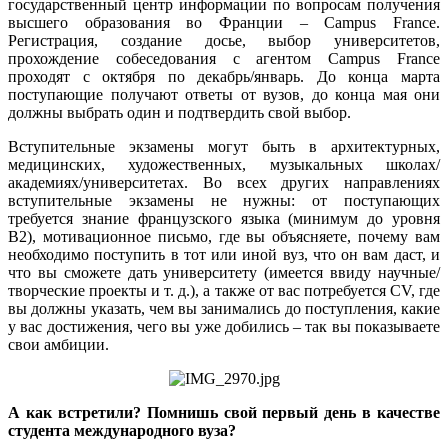
государственный центр информации по вопросам получения
высшего образования во Франции – Campus France.
Регистрация, создание досье, выбор университетов,
прохождение собеседования с агентом Campus France
проходят с октября по декабрь/январь. До конца марта
поступающие получают ответы от вузов, до конца мая они
должны выбрать один и подтвердить свой выбор.
Вступительные экзамены могут быть в архитектурных,
медицинских, художественных, музыкальных школах/
академиях/университетах. Во всех других направлениях
вступительные экзамены не нужны: от поступающих
требуется знание французского языка (минимум до уровня
В2), мотивационное письмо, где вы объясняете, почему вам
необходимо поступить в тот или иной вуз, что он вам даст, и
что вы сможете дать университету (имеется ввиду научные/
творческие проекты и т. д.), а также от вас потребуется CV, где
вы должны указать, чем вы занимались до поступления, какие
у вас достижения, чего вы уже добились – так вы показываете
свои амбиции.
А как встретили? Помнишь свой первый день в качестве
студента международного вуза?