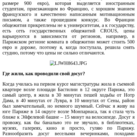
размере 900 евро), которая выделяется иностранным
студентам, приезжающим во Францию, с хорошим знанием
французского и качественно написанным мотивационным
письмом, а также прошедшим конкурс. Во Франции
общежития прикреплены не к университетам, а к государству,
есть сеть государственных общежитий CROUS, цены
варьируются в зависимости от регионов, например, в
Парижском регионе комната в общежитии может стоить 500
евро и дороже, поэтому я, когда поступала, решила снять
студию, потому что цены не сильно отличаются.
Где жили, как проводили свой досуг?
Когда училась на первом курсе магистратуры жила в съемной
квартире возле площади Бастилии в 12 округе Парижа, это
самый центр, я жила в 30 минутах пешей ходьбы от Нотр
Дама, в 40 минутах от Лувра, в 10 минутах от Сены, район
был замечательный, но немного шумный. Сейчас я живу на
юге Париже в 14 округе возле Монпарнаса, так я стала чуть
ближе к Эйфелевой башне – 15 минут на велосипеде. Досуг я
провожу, как бы банально это не звучало, в библиотеках,
музеях, галереях, кино и просто, гуляю по Парижу.
Разнообразить досуг веселыми вечеринками, походами