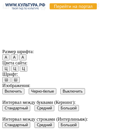
Продолжая пользоваться этим сайтом, вы соглашаетесь на
использование cookie и обработку данных в соответствии с
Политикой сайта в области обработки и защиты
персональных данных
. Обратите внимание, что в случае, если
использование сайтом файлов cookie отключено, некоторые
возможности сайта могут быть отображены некорректно.
Согласен
Размер шрифта:
А
А
А
Цвета сайта:
Ц
Ц
Ц
Шрифт:
Ш
Ш
Изображения:
Включить
Черно-белые
Выключить
Интервал между буквами (Кернинг):
Стандартный
Средний
Большой
Интервал между строками (Интерлиньяж):
Стандартный
Средний
Большой