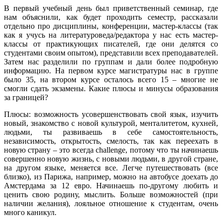
В первый учебный день был приветственный семинар, где
нам объяснили, как будет проходить семестр, рассказали
отдельно про дисциплины, конференции, мастер-классы (так
как я учусь на литературоведа/редактора у нас есть мастер-
классы от практикующих писателей, где они делятся со
студентами своим опытом), представили всех преподавателей.
Затем нас разделили по группам и дали более подробную
информацию. На первом курсе магистратуры нас в группе
было 35, на втором курсе осталось всего 15 – многие не
смогли сдать экзамены. Какие плюсы и минусы образования
за границей?
Плюсы: возможность усовершенствовать свой язык, изучить
новый, знакомство с новой культурой, менталитетом, кухней,
людьми, ты развиваешь в себе самостоятельность,
независимость, открытость, смелость, так как переехать в
новую страну – это всегда challenge, потому что ты начинаешь
совершенно новую жизнь, с новыми людьми, в другой стране,
на другом языке, меняется все. Легче путешествовать (все
близко), из Парижа, например, можно на автобусе доехать до
Амстердама за 12 евро. Начинаешь по-другому любить и
ценить свою родину, мыслить. Больше возможностей (при
наличии желания), лояльное отношение к студентам, очень
много каникул.