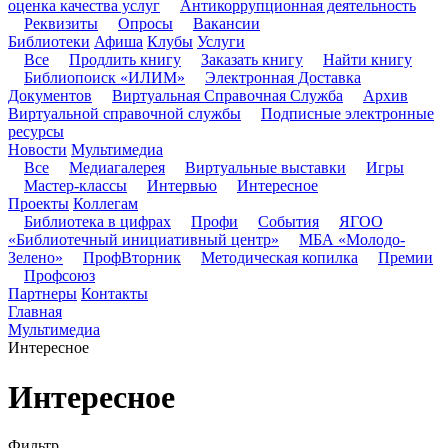
оценка качества услуг
Антикоррупционная деятельность
Реквизиты
Опросы
Вакансии
Библиотеки
Афиша
Клубы
Услуги
Все
Продлить книгу
Заказать книгу
Найти книгу
Библиопоиск «ИЛИМ»
Электронная Доставка
Документов
Виртуальная Справочная Служба
Архив
Виртуальной справочной службы
Подписные электронные
ресурсы
Новости
Мультимедиа
Все
Медиагалерея
Виртуальные выставки
Игры
Мастер-классы
Интервью
Интересное
Проекты
Коллегам
Библиотека в цифрах
Профи
События
ЯГОО
«Библиотечный инициативный центр»
МБА «Молодо-
Зелено»
ПрофВторник
Методическая копилка
Премии
Профсоюз
Партнеры
Контакты
Главная
Мультимедиа
Интересное
Интересное
Фильтр