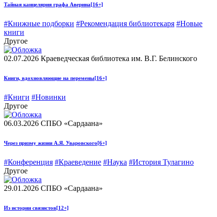
Тайная канцелярия графа Аверина
[16+]
#Книжные подборки
#Рекомендация библиотекаря
#Новые
книги
Другое
02.07.2026
Краеведческая библиотека им. В.Г. Белинского
Книги, вдохновляющие на перемены
[16+]
#Книги
#Новинки
Другое
06.03.2026
СПБО «Сардаана»
Через призму жизни А.Я. Уваровского
[6+]
#Конференция
#Краеведение
#Наука
#История Тулагино
Другое
29.01.2026
СПБО «Сардаана»
Из истории связистов
[12+]