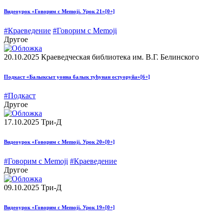
Видеоурок «Говорим с Memoji. Урок 21»
[0+]
#Краеведение
#Говорим с Memoji
Другое
20.10.2025
Краеведческая библиотека им. В.Г. Белинского
Подкаст «Балыксыт уонна балык туһунан остуоруйа»
[6+]
#Подкаст
Другое
17.10.2025
Три-Д
Видеоурок «Говорим с Memoji. Урок 20»
[0+]
#Говорим с Memoji
#Краеведение
Другое
09.10.2025
Три-Д
Видеоурок «Говорим с Memoji. Урок 19»
[0+]