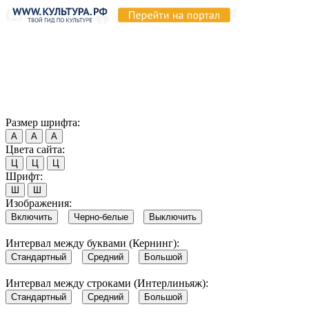
Продолжая пользоваться этим сайтом, вы соглашаетесь на
использование cookie и обработку данных в соответствии с
Политикой сайта в области обработки и защиты
персональных данных
. Обратите внимание, что в случае, если
использование сайтом файлов cookie отключено, некоторые
возможности сайта могут быть отображены некорректно.
Согласен
Размер шрифта:
А
А
А
Цвета сайта:
Ц
Ц
Ц
Шрифт:
Ш
Ш
Изображения:
Включить
Черно-белые
Выключить
Интервал между буквами (Кернинг):
Стандартный
Средний
Большой
Интервал между строками (Интерлиньяж):
Стандартный
Средний
Большой