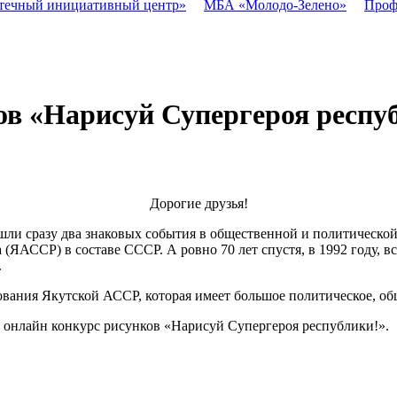
течный инициативный центр»
МБА «Молодо-Зелено»
Проф
ков «Нарисуй Супергероя респу
Дорогие друзья!
ошли сразу два знаковых события в общественной и политическо
ЯАССР) в составе СССР. А ровно 70 лет спустя, в 1992 году, вс
.
ования Якутской АССР, которая имеет большое политическое, об
 онлайн конкурс рисунков «Нарисуй Супергероя республики!».