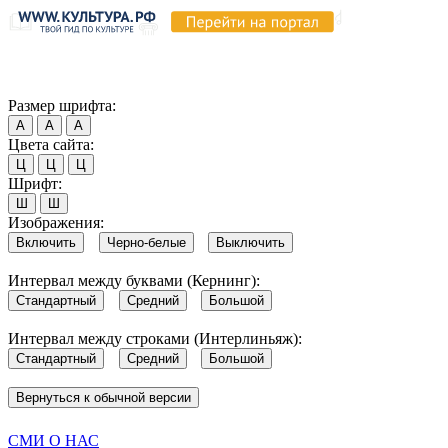
Продолжая пользоваться этим сайтом, вы соглашаетесь на испо
Обратите внимание, что в случае, если использование сайтом 
Согласен
Размер шрифта:
А
А
А
Цвета сайта:
Ц
Ц
Ц
Шрифт:
Ш
Ш
Изображения:
Включить
Черно-белые
Выключить
Интервал между буквами (Кернинг):
Стандартный
Средний
Большой
Интервал между строками (Интерлиньяж):
Стандартный
Средний
Большой
Вернуться к обычной версии
СМИ О НАС