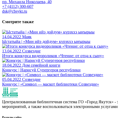
пр. Михаила Николаева, 40
+7 (4112) 300-607
dsk@cbsykt.ru
Смотрите также
14.04.2022
Маяк
Ыстатыйа | «Мин ийэ дойдум» күрэххэ ыҥырыы
13.04.2022
Созвездие
Итоги конкурса видеороликов «Чтение: от отца к сыну»
18.04.2022
Дом семейной книги
Конкурс | Нарисуй Супергероя республики
05.04.2022
Созвездие
Конкурс | «Символ — маскот библиотеки Созвездие»
Централизованная библиотечная система ГО «Город Якутск» - эт
мероприятий, а также воспользоваться электронными услугами
Разделы сайта