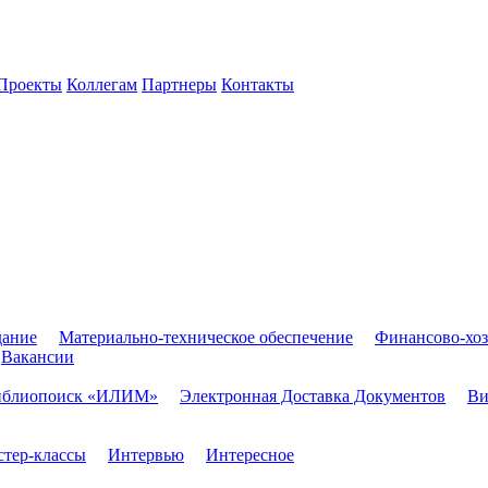
Проекты
Коллегам
Партнеры
Контакты
дание
Материально-техническое обеспечение
Финансово-хоз
Вакансии
иблиопоиск «ИЛИМ»
Электронная Доставка Документов
Ви
тер-классы
Интервью
Интересное