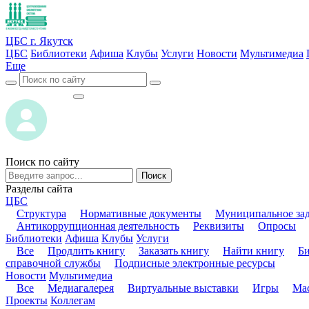
ЦБС г. Якутск
ЦБС
Библиотеки
Афиша
Клубы
Услуги
Новости
Мультимедиа
Еще
ВОЙТИ
ВОЙТИ
Поиск по сайту
Поиск
Разделы сайта
ЦБС
Структура
Нормативные документы
Муниципальное за
Антикоррупционная деятельность
Реквизиты
Опросы
Библиотеки
Афиша
Клубы
Услуги
Все
Продлить книгу
Заказать книгу
Найти книгу
Б
справочной службы
Подписные электронные ресурсы
Новости
Мультимедиа
Все
Медиагалерея
Виртуальные выставки
Игры
Мас
Проекты
Коллегам