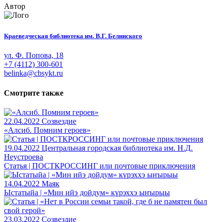
Автор
Краеведческая библиотека им. В.Г. Белинского
ул. Ф. Попова, 18
+7 (4112) 300-601
belinka@cbsykt.ru
Смотрите также
22.04.2022
Созвездие
«Алсиб. Помним героев»
19.04.2022
Центральная городская библиотека им. Н.Д.
Неустроева
Статья | ПОСТКРОССИНГ или почтовые приключения
14.04.2022
Маяк
Ыстатыйа | «Мин ийэ дойдум» күрэххэ ыҥырыы
23.03.2022
Созвездие