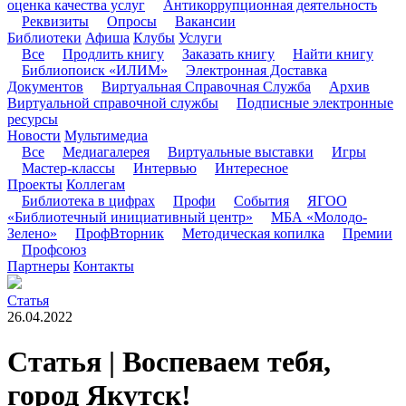
оценка качества услуг
Антикоррупционная деятельность
Реквизиты
Опросы
Вакансии
Библиотеки
Афиша
Клубы
Услуги
Все
Продлить книгу
Заказать книгу
Найти книгу
Библиопоиск «ИЛИМ»
Электронная Доставка
Документов
Виртуальная Справочная Служба
Архив
Виртуальной справочной службы
Подписные электронные
ресурсы
Новости
Мультимедиа
Все
Медиагалерея
Виртуальные выставки
Игры
Мастер-классы
Интервью
Интересное
Проекты
Коллегам
Библиотека в цифрах
Профи
События
ЯГОО
«Библиотечный инициативный центр»
МБА «Молодо-
Зелено»
ПрофВторник
Методическая копилка
Премии
Профсоюз
Партнеры
Контакты
Статья
26.04.2022
Статья | Воспеваем тебя,
город Якутск!