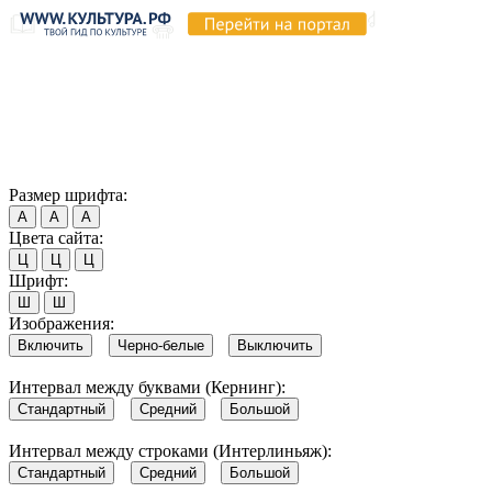
Продолжая пользоваться этим сайтом, вы соглашаетесь на
использование cookie и обработку данных в соответствии с
Политикой сайта в области обработки и защиты
персональных данных
. Обратите внимание, что в случае, если
использование сайтом файлов cookie отключено, некоторые
возможности сайта могут быть отображены некорректно.
Согласен
Размер шрифта:
А
А
А
Цвета сайта:
Ц
Ц
Ц
Шрифт:
Ш
Ш
Изображения:
Включить
Черно-белые
Выключить
Интервал между буквами (Кернинг):
Стандартный
Средний
Большой
Интервал между строками (Интерлиньяж):
Стандартный
Средний
Большой