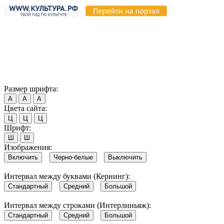
Продолжая пользоваться этим сайтом, вы соглашаетесь на
использование cookie и обработку данных в соответствии с
Политикой сайта в области обработки и защиты
персональных данных
. Обратите внимание, что в случае, если
использование сайтом файлов cookie отключено, некоторые
возможности сайта могут быть отображены некорректно.
Согласен
Размер шрифта:
А
А
А
Цвета сайта:
Ц
Ц
Ц
Шрифт:
Ш
Ш
Изображения:
Включить
Черно-белые
Выключить
Интервал между буквами (Кернинг):
Стандартный
Средний
Большой
Интервал между строками (Интерлиньяж):
Стандартный
Средний
Большой