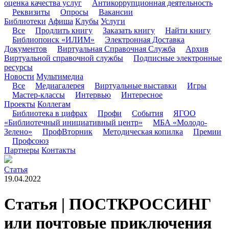
оценка качества услуг
Антикоррупционная деятельность
Реквизиты
Опросы
Вакансии
Библиотеки
Афиша
Клубы
Услуги
Все
Продлить книгу
Заказать книгу
Найти книгу
Библиопоиск «ИЛИМ»
Электронная Доставка
Документов
Виртуальная Справочная Служба
Архив
Виртуальной справочной службы
Подписные электронные
ресурсы
Новости
Мультимедиа
Все
Медиагалерея
Виртуальные выставки
Игры
Мастер-классы
Интервью
Интересное
Проекты
Коллегам
Библиотека в цифрах
Профи
События
ЯГОО
«Библиотечный инициативный центр»
МБА «Молодо-
Зелено»
ПрофВторник
Методическая копилка
Премии
Профсоюз
Партнеры
Контакты
Статья
19.04.2022
Статья | ПОСТКРОССИНГ
или почтовые приключения