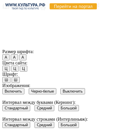
Продолжая пользоваться этим сайтом, вы соглашаетесь на
использование cookie и обработку данных в соответствии с
Политикой сайта в области обработки и защиты
персональных данных
. Обратите внимание, что в случае, если
использование сайтом файлов cookie отключено, некоторые
возможности сайта могут быть отображены некорректно.
Согласен
Размер шрифта:
А
А
А
Цвета сайта:
Ц
Ц
Ц
Шрифт:
Ш
Ш
Изображения:
Включить
Черно-белые
Выключить
Интервал между буквами (Кернинг):
Стандартный
Средний
Большой
Интервал между строками (Интерлиньяж):
Стандартный
Средний
Большой