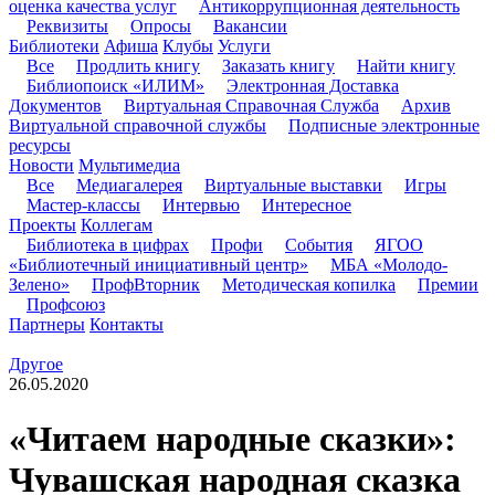
оценка качества услуг
Антикоррупционная деятельность
Реквизиты
Опросы
Вакансии
Библиотеки
Афиша
Клубы
Услуги
Все
Продлить книгу
Заказать книгу
Найти книгу
Библиопоиск «ИЛИМ»
Электронная Доставка
Документов
Виртуальная Справочная Служба
Архив
Виртуальной справочной службы
Подписные электронные
ресурсы
Новости
Мультимедиа
Все
Медиагалерея
Виртуальные выставки
Игры
Мастер-классы
Интервью
Интересное
Проекты
Коллегам
Библиотека в цифрах
Профи
События
ЯГОО
«Библиотечный инициативный центр»
МБА «Молодо-
Зелено»
ПрофВторник
Методическая копилка
Премии
Профсоюз
Партнеры
Контакты
Другое
26.05.2020
«Читаем народные сказки»:
Чувашская народная сказка