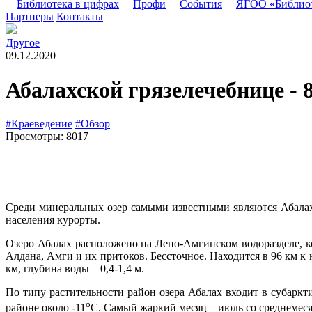
Библиотека в цифрах
Профи
События
ЯГОО «Библио
Партнеры
Контакты
Другое
09.12.2020
Абалахской грязелечебнице - 
#Краеведение
#Обзор
Просмотры: 8017
Среди минеральных озер самыми известными являются Абалах
населения курорты.
Озеро Абалах расположено на Лено-Амгинском водоразделе, к
Алдана, Амги и их притоков. Бессточное. Находится в 96 км к 
км, глубина воды – 0,4-1,4 м.
По типу растительности район озера Абалах входит в субаркт
о
районе около -11
С. Самый жаркий месяц – июль со среднемеся