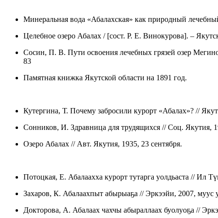
Минеральная вода «Абалахская» как природный лечебный ф
Целебное озеро Абалах / [сост. Р. Е. Винокурова]. – Якутск,
Сосин, П. В. Пути освоения лечебных грязей озер Мегин
83
Памятная книжка Якутской области на 1891 год.
Кутергина, Т. Почему забросили курорт «Абалах»? // Якут
Сонников, И. Здравница для трудящихся // Соц. Якутия, 1
Озеро Абалах // Авт. Якутия, 1935, 23 сентября.
Потоцкая, Е. Абалаахха курорт тутарга уолдьаста // Ил Тү
Захаров, К. Абалаахпыт абырыаҕа // Эркээйи, 2007, муус у
Докторова, А. Абалаах чахчы абыраллаах буолуоҕа // Эркэ