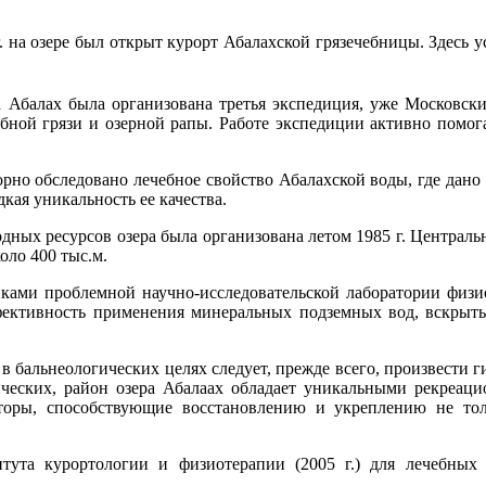
г. на озере был открыт курорт Абалахской грязечебницы. Здесь
на Абалах была организована третья экспедиция, уже Московс
бной грязи и озерной рапы. Работе экспедиции активно помога
орно обследовано лечебное свойство Абалахской воды, где дано 
кая уникальность ее качества.
дных ресурсов озера была организована летом 1985 г. Центр
оло 400 тыс.м.
никами проблемной научно-исследовательской лаборатории физ
ффективность применения минеральных подземных вод, вскры
в бальнеологических целях следует, прежде всего, произвести г
ических, район озера Абалаах обладает уникальными рекреа
торы, способствующие восстановлению и укреплению не то
тута курортологии и физиотерапии (2005 г.) для лечебных 