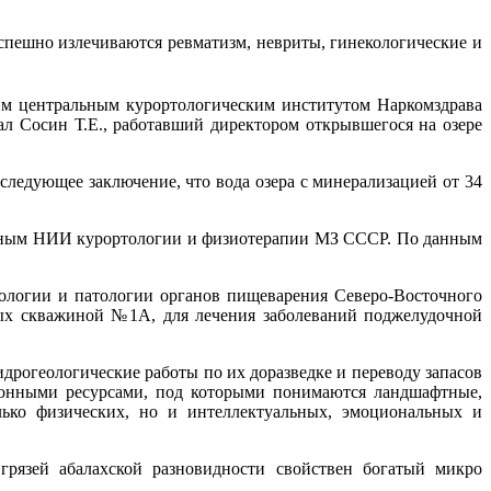
 успешно излечиваются ревматизм, невриты, гинекологические и
ким центральным курортологическим институтом Наркомздрава
л Сосин Т.Е., работавший директором открывшегося на озере
следующее заключение, что вода озера с минерализацией от 34
альным НИИ курортологии и физиотерапии МЗ СССР. По данным
иологии и патологии органов пищеварения Северо-Восточного
тых скважиной №1А, для лечения заболеваний поджелудочной
идрогеологические работы по их доразведке и переводу запасов
ционными ресурсами, под которыми понимаются ландшафтные,
лько физических, но и интеллектуальных, эмоциональных и
грязей абалахской разновидности свойствен богатый микро