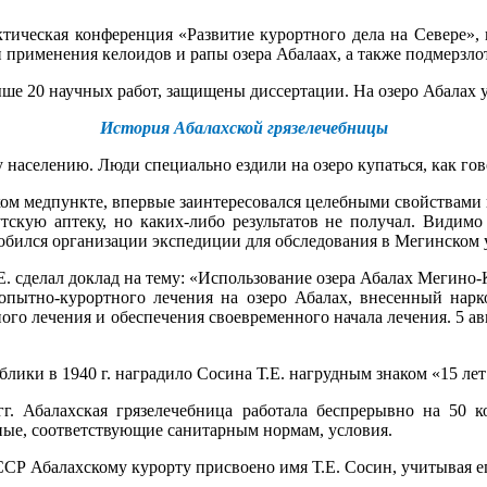
рактическая конференция «Развитие курортного дела на Севере»
 применения келоидов и рапы озера Абалаах, а также подмерзл
ше 20 научных работ, защищены диссертации. На озеро Абалах 
История Абалахской грязелечебницы
 населению. Люди специально ездили на озеро купаться, как гов
ом медпункте, впервые заинтересовался целебными свойствами 
тскую аптеку, но каких-либо результатов не получал. Видим
обился организации экспедиции для обследования в Мегинском у
.Е. сделал доклад на тему: «Использование озера Абалах Мегино
 опытно-курортного лечения на озеро Абалах, внесенный на
го лечения и обеспечения своевременного начала лечения. 5 авгу
блики в 1940 г. наградило Сосина Т.Е. нагрудным знаком «15 л
. Абалахская грязелечебница работала беспрерывно на 50 к
ные, соответствующие санитарным нормам, условия.
СР Абалахскому курорту присвоено имя Т.Е. Сосин, учитывая ег