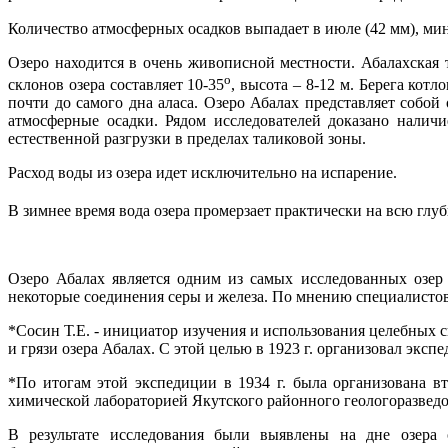
Количество атмосферных осадков выпадает в июле (42 мм), мини
Озеро находится в очень живописной местности. Абалахская 
о
склонов озера составляет 10-35
, высота – 8-12 м. Берега ко
почти до самого дна аласа. Озеро Абалах представляет собо
атмосферные осадки. Рядом исследователей доказано налич
естественной разгрузки в пределах таликовой зоны.
Расход воды из озера идет исключительно на испарение.
В зимнее время вода озера промерзает практически на всю гл
Озеро Абалах является одним из самых исследованных озер 
некоторые соединения серы и железа. По мнению специалистов
*Сосин Т.Е. - инициатор изучения и использования целебных с
и грязи озера Абалах. С этой целью в 1923 г. организовал экс
*По итогам этой экспедиции в 1934 г. была организована в
химической лабораторией Якутского районного геологоразведо
В результате исследования были выявлены на дне озера 