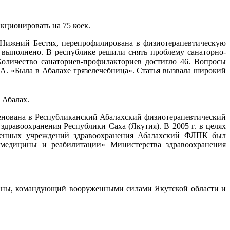
нкционировать на 75 коек.
 Нижний Бестях, перепрофилирована в физиотерапевтическую
 выполнено. В республике решили снять проблему санаторно-
оличество санаториев-профилакториев достигло 46. Вопросы
.А. «Была в Абалахе грязелечебница». Статья вызвала широкий
 Абалах.
менована в Республиканский Абалахский физиотерапевтический
дравоохранения Республики Саха (Якутия). В 2005 г. в целях
ственных учреждений здравоохранения Абалахский ФЛПК был
й медицины и реабилитации» Министерства здравоохранения
ойны, командующий вооруженными силами Якутской области и