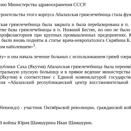
ению Министерства здравоохранения СССР.
строительства этого корпуса Абалахская грязелечебница стала фу
кая грязелечебница была закрыта и была перебазирована в п.
стве базы грязелечебницы в п. Нижний Бестях, но оно не было
-профилакториев при крупных промышленных предприятиях. К
 были вновь подняты в статье врача-невропатолога Скрябина К
3
амом наболевшем»
.
оту» и она начала лечение больных с использованием грязей озера
публики Саха (Якутия) Абалахская грязелечебница была переи
ральную улусную больницу и в прямое ведение министерства з
(Якутия) в соответствие с Единой номенклатурой государ
ния «Абалахский республиканский центр восстановительно
(Некюндэ) - участник Октябрьской революции, гражданской в
енной войны Юрия Шамшурина Иван Шамшурин.