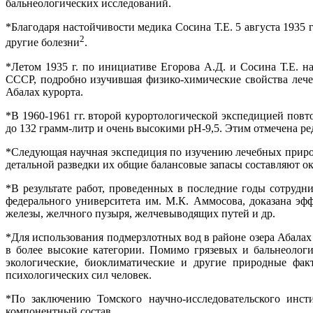
бальнеологических исследований.
*Благодаря настойчивости медика Сосина Т.Е. 5 августа 1935 
2
другие болезни
.
*Летом 1935 г. по инициативе Егорова А.Д. и Сосина Т.Е. 
СССР, подробно изучившая физико-химические свойства лече
Абалах курорта.
*В 1960-1961 гг. второй курортологической экспедицией повт
до 132 грамм-литр и очень высокими рН-9,5. Этим отмечена ред
*Следующая научная экспедиция по изучению лечебных приро
детальной разведки их общие балансовые запасы составляют ок
*В результате работ, проведенных в последние годы сотруд
федерального университета им. М.К. Аммосова, доказана э
железы, желчного пузыря, желчевыводящих путей и др.
*Для использования подмерзлотных вод в районе озера Абалах 
в более высокие категории. Помимо грязевых и бальнеолог
экологические, биоклиматические и другие природные фак
психологических сил человек.
*По заключению Томского научно-исследовательского инсти
компонентный состав.