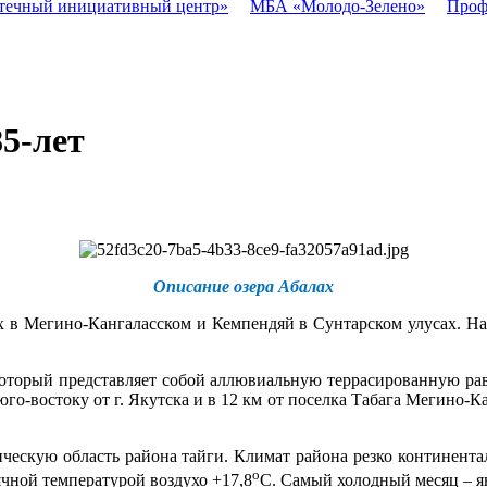
течный инициативный центр»
МБА «Молодо-Зелено»
Проф
85-лет
Описание озера Абалах
 в Мегино-Кангаласском и Кемпендяй в Сунтарском улусах. На
оторый представляет собой аллювиальную террасированную рав
юго-востоку от г. Якутска и в 12 км от поселка Табага Мегино-Ка
ическую область района тайги. Климат района резко континентал
о
чной температурой воздухо +17,8
С. Самый холодный месяц – ян