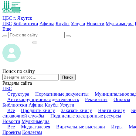
ЦБС г. Якутск
ЦБС
Библиотеки
Афиша
Клубы
Услуги
Новости
Мультимедиа
Еще
ВОЙТИ
ВОЙТИ
Поиск по сайту
Поиск
Разделы сайта
ЦБС
Структура
Нормативные документы
Муниципальное за
Антикоррупционная деятельность
Реквизиты
Опросы
Библиотеки
Афиша
Клубы
Услуги
Все
Продлить книгу
Заказать книгу
Найти книгу
Б
справочной службы
Подписные электронные ресурсы
Новости
Мультимедиа
Все
Медиагалерея
Виртуальные выставки
Игры
Мас
Проекты
Коллегам