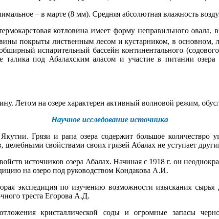
мальное – в марте (8 мм). Средняя абсолютная влажность воздуха
термокарстовая котловина имеет форму неправильного овала, вы
тловины покрыты лиственным лесом и кустарником, в основном,
й обширный испарительный бассейн континентального (содовог
ие талика под Абалахским аласом и участие в питании озер
убину. Летом на озере характерен активный волновой режим, об
Научное исследование источника
Якутии. Грязи и рапа озера содержит большое количествро уг
, целебными свойствами своих грязей Абалах не уступает друг
войств источников озера Абалах. Начиная с 1918 г. он неоднокра
педицию на озеро под руководством Кондакова А.И.
торая экспедиция по изучению возможности изыскания сырья 
чного треста Егорова А.Д.
отложения кристаллической соды и огромные запасы черно