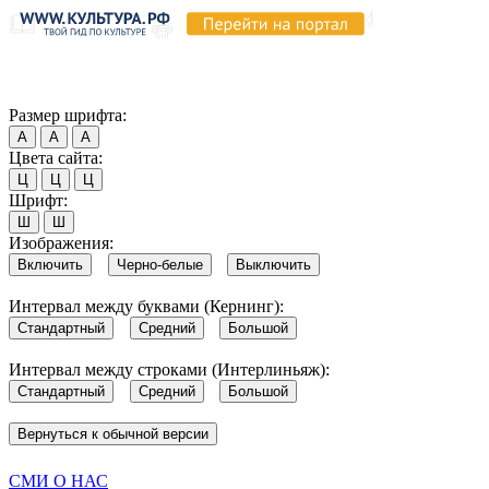
Продолжая пользоваться этим сайтом, вы соглашаетесь на испо
Обратите внимание, что в случае, если использование сайтом 
Согласен
Размер шрифта:
А
А
А
Цвета сайта:
Ц
Ц
Ц
Шрифт:
Ш
Ш
Изображения:
Включить
Черно-белые
Выключить
Интервал между буквами (Кернинг):
Стандартный
Средний
Большой
Интервал между строками (Интерлиньяж):
Стандартный
Средний
Большой
Вернуться к обычной версии
СМИ О НАС