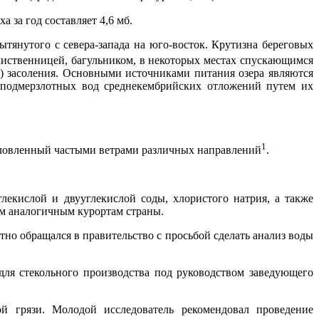
 за год составляет 4,6 мб.
тянутого с севера-запада на юго-восток. Крутизна береговых
 лиственницей, багульником, в некоторых местах спускающимся
о) засоления. Основными источниками питания озера являются
а подмерзлотных вод среднекембрийских отложений путем их
1
условленный частыми ветрами различных направлений
.
лекислой и двууглекислой соды, хлористого натрия, а также
им аналогичным курортам страны.
тно обращался в правительство с просьбой сделать анализ воды
для стекольного производства под руководством заведующего
й грязи. Молодой исследователь рекомендовал проведение