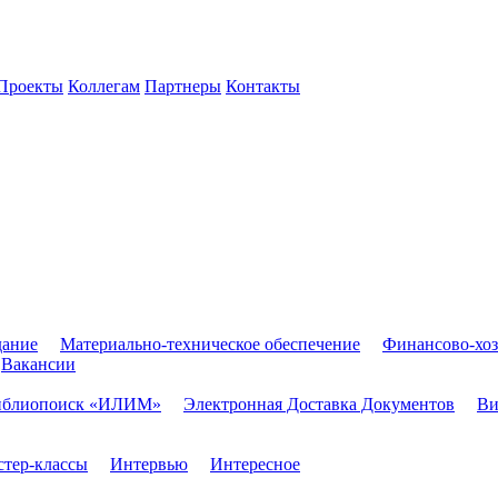
Проекты
Коллегам
Партнеры
Контакты
дание
Материально-техническое обеспечение
Финансово-хоз
Вакансии
иблиопоиск «ИЛИМ»
Электронная Доставка Документов
Ви
тер-классы
Интервью
Интересное