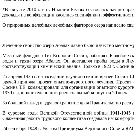
*В августе 2010 г. в п. Нижний Бестях состоялась научно-п
доклады на конференции касались специфики и эффективности
О природных целебных лечебных факторов озера написано свы
Лечебное свойство озеро Абалах давно было известно местному
Местный фельдшер Тит Егорович Сосин, работая в Бюдейдяхск
воды и грязи озера Абалах. Он доставлял пробы воды в Яку
соответствующий химический анализ. Только в 1923 г. Сосин д
25 апреля 1935 г. на заседании научной секции врачей Сосин Т
врачей приняла проект опытно-курортного лечения. Проект
Сосина Т.Е. командировали для организации опытного курортно
1939 г. дополнительно построен спальный корпус на 50 коек.
За большой вклад в здравоохранение края Правительство респу
В суровые годы Великой Отечественной войны 1941-1945 гг
Слаженная работа трудового коллектива создавала им комфорт
24 сентября 1948 г. Указом Президиума Верховного Совета ЯАС