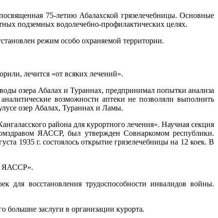
, посвященная 75-летию Абалахской грязелечебницы. Основные
отных подземных водолечебно-профилактических целях.
установлен режим особо охраняемой территории.
орили, лечится «от всяких лечений».
воды озера Абалах и Тураннах, предпринимал попытки анализа
о аналитические возможности аптеки не позволяли выполнить
лусе озер Абалах, Тураннах и Ламы.
-Кангаласского района для курортного лечения». Научная секция
ркомздравом ЯАССР, был утвержден Совнаркомом республики.
ста 1935 г. состоялось открытие грязелечебницы на 12 коек. В
ет ЯАССР».
оек для восстановления трудоспособности инвалидов войны.
о большие заслуги в организации курорта.